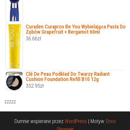
Curaden Curaprox Be You Wybielająca Pasta Do
Zębów Grapefruit + Bergamot 60ml
36.66
zł
Clé De Peau Podkład Do Twarzy Radiant
Cushion Foundation Refill B10 12g
352.95
zł
zzzzz
Dumnie wspierane przez
WordPress
|
Motyw:
Envo
Shopper