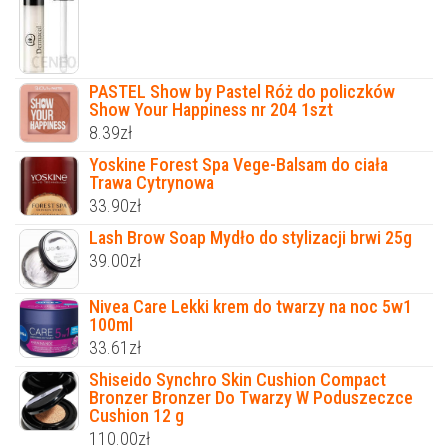
PASTEL Show by Pastel Róż do policzków
Show Your Happiness nr 204 1szt
8.39
zł
Yoskine Forest Spa Vege-Balsam do ciała
Trawa Cytrynowa
33.90
zł
Lash Brow Soap Mydło do stylizacji brwi 25g
39.00
zł
Nivea Care Lekki krem do twarzy na noc 5w1
100ml
33.61
zł
Shiseido Synchro Skin Cushion Compact
Bronzer Bronzer Do Twarzy W Poduszeczce
Cushion 12 g
110.00
zł