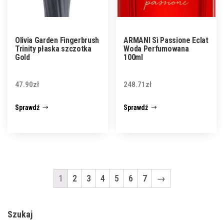
Olivia Garden Fingerbrush
ARMANI Sì Passione Eclat
Trinity płaska szczotka
Woda Perfumowana
Gold
100ml
47.90
zł
248.71
zł
Sprawdź
Sprawdź
1
2
3
4
5
6
7
→
Szukaj