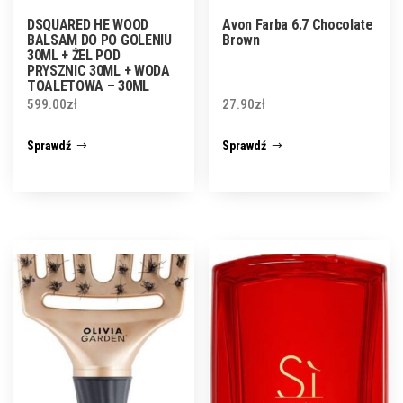
DSQUARED HE WOOD
Avon Farba 6.7 Chocolate
BALSAM DO PO GOLENIU
Brown
30ML + ŻEL POD
PRYSZNIC 30ML + WODA
TOALETOWA – 30ML
UNIKAT
599.00
zł
27.90
zł
Sprawdź
Sprawdź