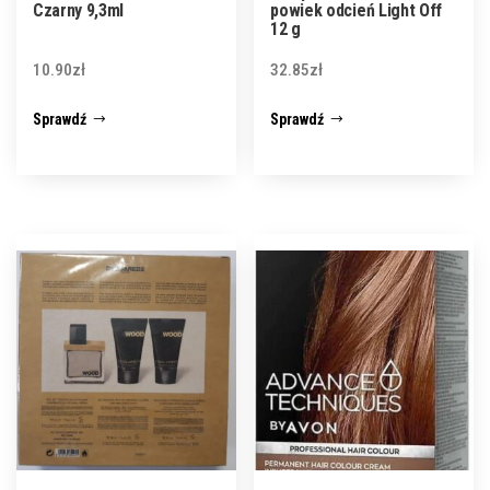
Czarny 9,3ml
powiek odcień Light Off
12 g
10.90
zł
32.85
zł
Sprawdź
Sprawdź