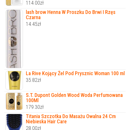
114.00
zł
lash brow Henna W Proszku Do Brwi I Rzęs
Czarna
14.45
zł
La Rive Kojący Żel Pod Prysznic Woman 100 ml
35.82
zł
S.T. Dupont Golden Wood Woda Perfumowana
100Ml
179.30
zł
Titania Szczotka Do Masażu Owalna 24 Cm
Niebieska Hair Care
28.00
zł