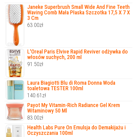
Janeke Superbrush Small Wide And Fine Teeth
Waving Comb Mała Płaska Szczotka 17,5 X 7 X
3 Cm
63.00
zł
L'Oreal Paris Elvive Rapid Reviver odżywka do
włosów suchych, 200 ml
91.50
zł
Laura Biagiotti Blu di Roma Donna Woda
toaletowa TESTER 100ml
140.61
zł
Payot My Vitamin-Rich Radiance Gel Krem
Witaminowy 50 Ml
83.00
zł
Health Labs Pure On Emulsja do Demakijażu i
Oczyszczania 100ml