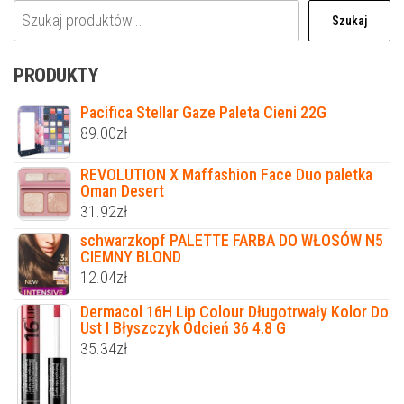
Szukaj
PRODUKTY
Pacifica Stellar Gaze Paleta Cieni 22G
89.00
zł
REVOLUTION X Maffashion Face Duo paletka
Oman Desert
31.92
zł
schwarzkopf PALETTE FARBA DO WŁOSÓW N5
CIEMNY BLOND
12.04
zł
Dermacol 16H Lip Colour Długotrwały Kolor Do
Ust I Błyszczyk Odcień 36 4.8 G
35.34
zł