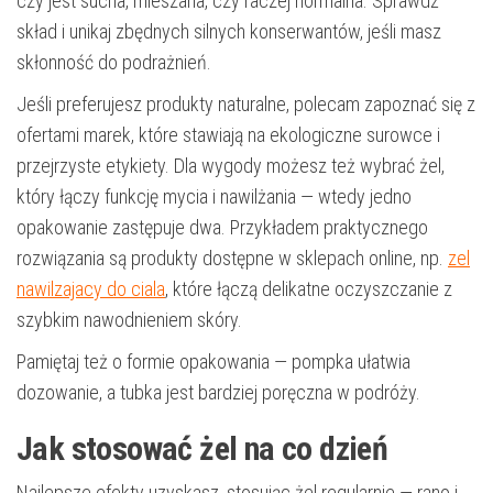
czy jest sucha, mieszana, czy raczej normalna. Sprawdź
skład i unikaj zbędnych silnych konserwantów, jeśli masz
skłonność do podrażnień.
Jeśli preferujesz produkty naturalne, polecam zapoznać się z
ofertami marek, które stawiają na ekologiczne surowce i
przejrzyste etykiety. Dla wygody możesz też wybrać żel,
który łączy funkcję mycia i nawilżania — wtedy jedno
opakowanie zastępuje dwa. Przykładem praktycznego
rozwiązania są produkty dostępne w sklepach online, np.
zel
nawilzajacy do ciala
, które łączą delikatne oczyszczanie z
szybkim nawodnieniem skóry.
Pamiętaj też o formie opakowania — pompka ułatwia
dozowanie, a tubka jest bardziej poręczna w podróży.
Jak stosować żel na co dzień
Najlepsze efekty uzyskasz, stosując żel regularnie — rano i