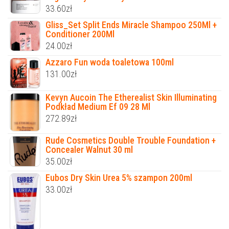
33.60
zł
Gliss_Set Split Ends Miracle Shampoo 250Ml +
Conditioner 200Ml
24.00
zł
Azzaro Fun woda toaletowa 100ml
131.00
zł
Kevyn Aucoin The Etherealist Skin Illuminating
Podkład Medium Ef 09 28 Ml
272.89
zł
Rude Cosmetics Double Trouble Foundation +
Concealer Walnut 30 ml
35.00
zł
Eubos Dry Skin Urea 5% szampon 200ml
33.00
zł