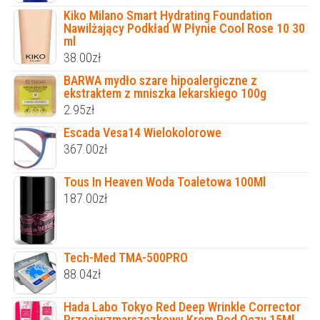
Kiko Milano Smart Hydrating Foundation
Nawilżający Podkład W Płynie Cool Rose 10 30
ml
38.00
zł
BARWA mydło szare hipoalergiczne z
ekstraktem z mniszka lekarskiego 100g
2.95
zł
Escada Vesa14 Wielokolorowe
367.00
zł
Tous In Heaven Woda Toaletowa 100Ml
187.00
zł
Tech-Med TMA-500PRO
88.04
zł
Hada Labo Tokyo Red Deep Wrinkle Corrector
Przeciwzmarszczkowy Krem Pod Oczy 15Ml