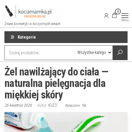
Przejdź
do
0
treści
Menu
Znane kosmetyki w korzystnych cenach
Kategorie
Żel nawilżający do ciała —
naturalna pielęgnacja dla
miękkiej skóry
26 kwietnia 2026
Autor
KLEO
Wyłączono