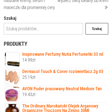
naturalne kremy, serum i
wybierz swój idealny bb krem
maseczki dla promiennej cery
Szukaj
Szukaj
PRODUKTY
Inspirowane Perfumy Nutia Perfumetki 33 ml
14.99
zł
Dermacol Touch & Cover rozświetlacz 2g 03
25.19
zł
AVON Puder prasowany Neutral Medium Tan
19.43
zł
The Ordinary Marokański Olejek Arganowy
Organiczny Tłoczony Na Zimno 30Ml