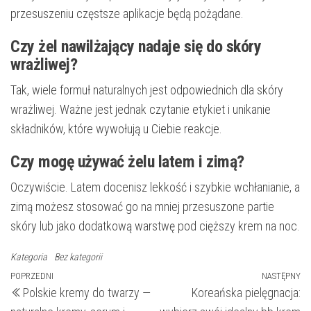
przesuszeniu częstsze aplikacje będą pożądane.
Czy żel nawilżający nadaje się do skóry
wrażliwej?
Tak, wiele formuł naturalnych jest odpowiednich dla skóry
wrażliwej. Ważne jest jednak czytanie etykiet i unikanie
składników, które wywołują u Ciebie reakcje.
Czy mogę używać żelu latem i zimą?
Oczywiście. Latem docenisz lekkość i szybkie wchłanianie, a
zimą możesz stosować go na mniej przesuszone partie
skóry lub jako dodatkową warstwę pod cięższy krem na noc.
Kategoria
Bez kategorii
Nawigacja
Poprzedni
POPRZEDNI
NASTĘPNY
N
Polskie kremy do twarzy —
Koreańska pielęgnacja:
wpis
wp
wpisu