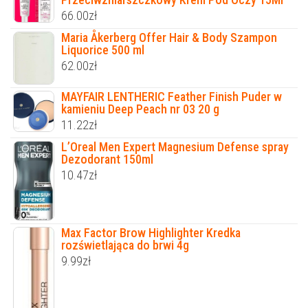
66.00
zł
Maria Åkerberg Offer Hair & Body Szampon
Liquorice 500 ml
62.00
zł
MAYFAIR LENTHERIC Feather Finish Puder w
kamieniu Deep Peach nr 03 20 g
11.22
zł
L’Oreal Men Expert Magnesium Defense spray
Dezodorant 150ml
10.47
zł
Max Factor Brow Highlighter Kredka
rozświetlająca do brwi 4g
9.99
zł