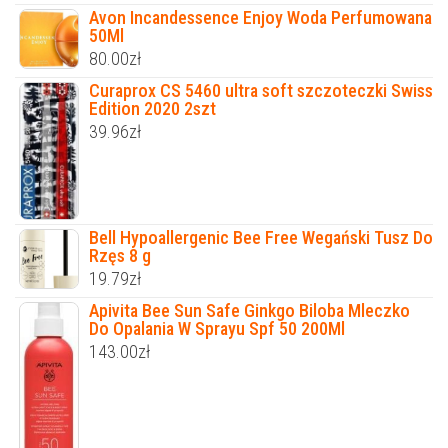
Avon Incandessence Enjoy Woda Perfumowana
50Ml
80.00
zł
Curaprox CS 5460 ultra soft szczoteczki Swiss
Edition 2020 2szt
39.96
zł
Bell Hypoallergenic Bee Free Wegański Tusz Do
Rzęs 8 g
19.79
zł
Apivita Bee Sun Safe Ginkgo Biloba Mleczko
Do Opalania W Sprayu Spf 50 200Ml
143.00
zł