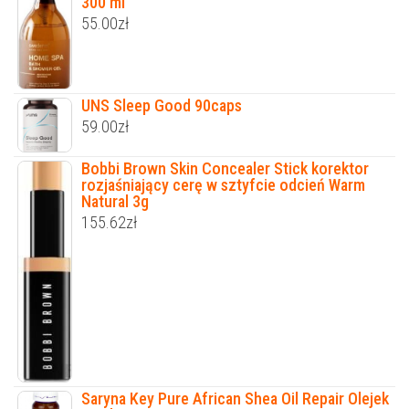
300 ml
55.00
zł
UNS Sleep Good 90caps
59.00
zł
Bobbi Brown Skin Concealer Stick korektor
rozjaśniający cerę w sztyfcie odcień Warm
Natural 3g
155.62
zł
Saryna Key Pure African Shea Oil Repair Olejek