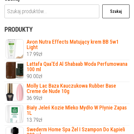
Szukaj
PRODUKTY
Avon Nutra Effects Matujący krem BB 5w1
Light
17.99
zł
Lattafa Qaa’Ed Al Shabaab Woda Perfumowana
100 ml
90.00
zł
Molly Lac Baza Kauczukowa Rubber Base
Creme de Nude 10g
36.99
zł
Biały Jeleń Kozie Mleko Mydło W Płynie Zapas
1L
13.79
zł
Swederm Home Spa Żel I Szampon Do Kąpieli