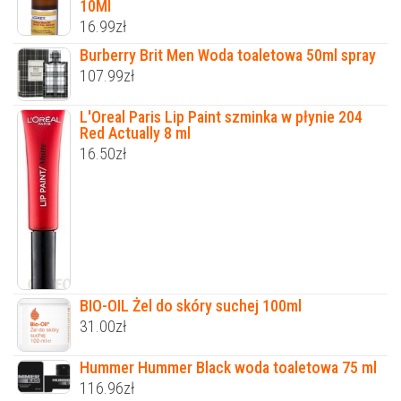
10Ml
16.99
zł
Burberry Brit Men Woda toaletowa 50ml spray
107.99
zł
L'Oreal Paris Lip Paint szminka w płynie 204
Red Actually 8 ml
16.50
zł
BIO-OIL Żel do skóry suchej 100ml
31.00
zł
Hummer Hummer Black woda toaletowa 75 ml
116.96
zł