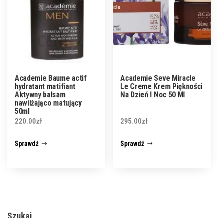
Academie Baume actif
Academie Seve Miracle
hydratant matifiant
Le Creme Krem Piękności
Aktywny balsam
Na Dzień I Noc 50 Ml
nawilżająco matujący
50ml
220.00
zł
295.00
zł
Sprawdź
Sprawdź
Szukaj