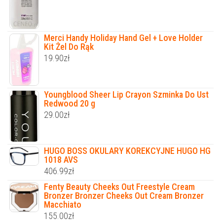
Merci Handy Holiday Hand Gel + Love Holder
Kit Żel Do Rąk
19.90
zł
Youngblood Sheer Lip Crayon Szminka Do Ust
Redwood 20 g
29.00
zł
HUGO BOSS OKULARY KOREKCYJNE HUGO HG
1018 AVS
406.99
zł
Fenty Beauty Cheeks Out Freestyle Cream
Bronzer Bronzer Cheeks Out Cream Bronzer
Macchiato
155.00
zł