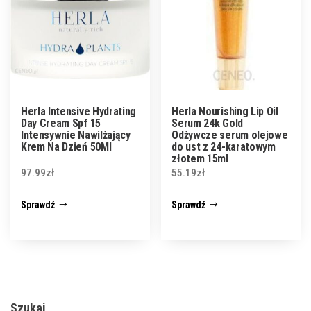
Herla Intensive Hydrating
Herla Nourishing Lip Oil
Day Cream Spf 15
Serum 24k Gold
Intensywnie Nawilżający
Odżywcze serum olejowe
Krem Na Dzień 50Ml
do ust z 24-karatowym
złotem 15ml
97.99
zł
55.19
zł
Sprawdź
Sprawdź
Szukaj