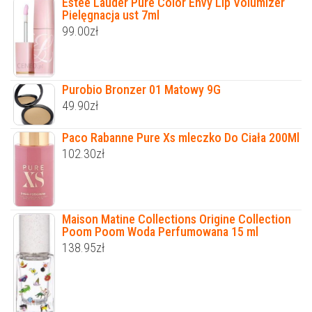
Estee Lauder Pure Color Envy Lip Volumizer
Pielęgnacja ust 7ml
99.00
zł
Purobio Bronzer 01 Matowy 9G
49.90
zł
Paco Rabanne Pure Xs mleczko Do Ciała 200Ml
102.30
zł
Maison Matine Collections Origine Collection
Poom Poom Woda Perfumowana 15 ml
138.95
zł