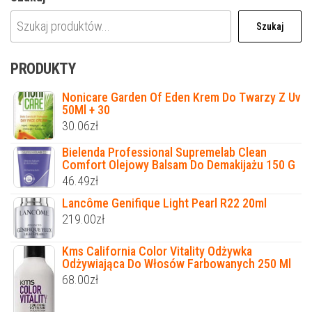
Szukaj
PRODUKTY
Nonicare Garden Of Eden Krem Do Twarzy Z Uv
50Ml + 30
30.06
zł
Bielenda Professional Supremelab Clean
Comfort Olejowy Balsam Do Demakijażu 150 G
46.49
zł
Lancôme Genifique Light Pearl R22 20ml
219.00
zł
Kms California Color Vitality Odżywka
Odżywiająca Do Włosów Farbowanych 250 Ml
68.00
zł