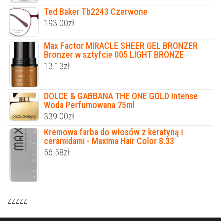
Ted Baker Tb2243 Czerwone
193.00
zł
Max Factor MIRACLE SHEER GEL BRONZER
Bronzer w sztyfcie 005 LIGHT BRONZE
13.13
zł
DOLCE & GABBANA THE ONE GOLD Intense
Woda Perfumowana 75ml
339.00
zł
Kremowa farba do włosów z keratyną i
ceramidami - Maxima Hair Color 8.33
56.58
zł
zzzzz