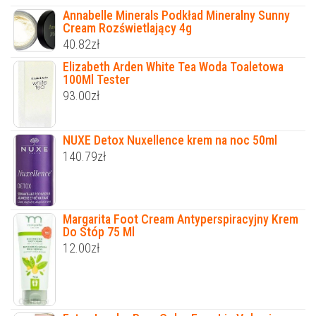
Annabelle Minerals Podkład Mineralny Sunny
Cream Rozświetlający 4g
40.82
zł
Elizabeth Arden White Tea Woda Toaletowa
100Ml Tester
93.00
zł
NUXE Detox Nuxellence krem na noc 50ml
140.79
zł
Margarita Foot Cream Antyperspiracyjny Krem
Do Stóp 75 Ml
12.00
zł