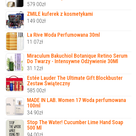
579.00
zł
ZMILE kuferek z kosmetykami
149.00
zł
La Rive Woda Perfumowana 30ml
11.07
zł
Miraculum Bakuchiol Botanique Retino Serum
Do Twarzy - Intensywne Odżywienie 30Ml
31.12
zł
Estée Lauder The Ultimate Gift Blockbuster
Zestaw Świąteczny
585.00
zł
MADE IN LAB. Women 17 Woda perfumowana
100ml
34.90
zł
Stop The Water! Cucumber Lime Hand Soap
500 Ml
94.00
zł