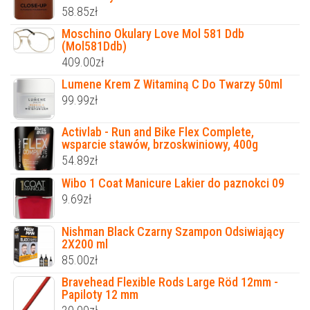
58.85
zł
Moschino Okulary Love Mol 581 Ddb
(Mol581Ddb)
409.00
zł
Lumene Krem Z Witaminą C Do Twarzy 50ml
99.99
zł
Activlab - Run and Bike Flex Complete,
wsparcie stawów, brzoskwiniowy, 400g
54.89
zł
Wibo 1 Coat Manicure Lakier do paznokci 09
9.69
zł
Nishman Black Czarny Szampon Odsiwiający
2X200 ml
85.00
zł
Bravehead Flexible Rods Large Röd 12mm -
Papiloty 12 mm