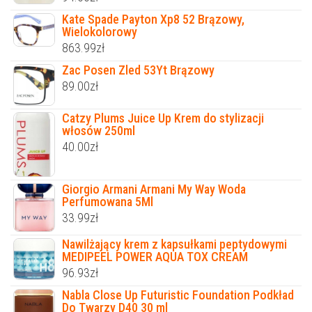
Kate Spade Payton Xp8 52 Brązowy,
Wielokolorowy
863.99
zł
Zac Posen Zled 53Yt Brązowy
89.00
zł
Catzy Plums Juice Up Krem do stylizacji
włosów 250ml
40.00
zł
Giorgio Armani Armani My Way Woda
Perfumowana 5Ml
33.99
zł
Nawilżający krem z kapsułkami peptydowymi
MEDIPEEL POWER AQUA TOX CREAM
96.93
zł
Nabla Close Up Futuristic Foundation Podkład
Do Twarzy D40 30 ml