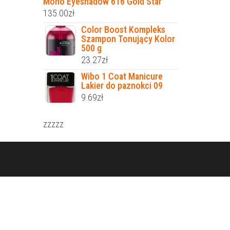
Mono Eyeshadow 616 Gold Star
135.00
zł
Color Boost Kompleks
Szampon Tonujący Kolor
500 g
23.27
zł
Wibo 1 Coat Manicure
Lakier do paznokci 09
9.69
zł
zzzzz