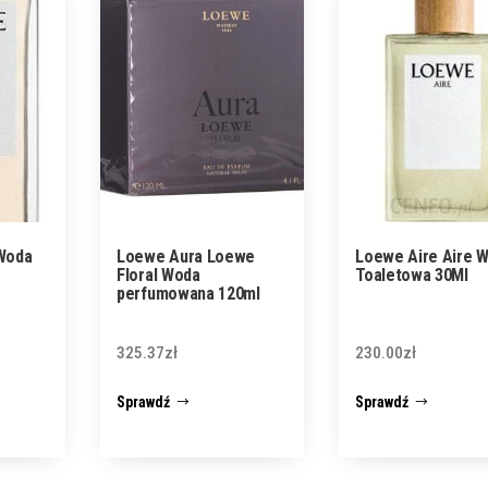
Woda
Loewe Aura Loewe
Loewe Aire Aire 
Floral Woda
Toaletowa 30Ml
perfumowana 120ml
325.37
zł
230.00
zł
Sprawdź
Sprawdź