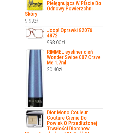
Pielęgnująca W Płacie Do
Odnowy Powierzchni
Skóry
9.99
zł
Joop! Oprawki 82076
4872
998.00
zł
RIMMEL eyeliner cień
Wonder Swipe 007 Crave
Me 1,7ml
20.40
zł
Dior Mono Couleur
Couture Cienie Do
Powiek O Przedłużonej
Trwałości Diorshow