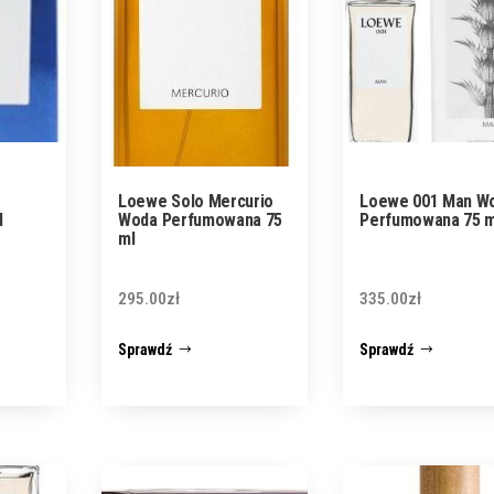
Loewe Solo Mercurio
Loewe 001 Man W
l
Woda Perfumowana 75
Perfumowana 75 m
ml
295.00
zł
335.00
zł
Sprawdź
Sprawdź