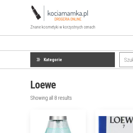
Przejdź
do
treści
Znane kosmetyki w korzystnych cenach
Kategorie
Loewe
Showing all 8 results