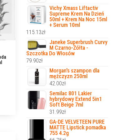
Vichy Xmass Liftactiv
Supreme Krem Na Dzień
50ml + Krem Na Noc 15ml
+ Serum 10ml
115.13
zł
Janeke Superbrush Curvy
M Czarno-Żółta -
Szczotka Do Włosów
oda
79.90
zł
l
Morgan's szampon dla
mężczyzn 250ml
42.00
zł
Semilac 801 Lakier
hybrydowy Extend 5in1
Soft Beige 7ml
31.99
zł
GA-DE VELVETEEN PURE
MATTE Lipstick pomadka
755 4.2g