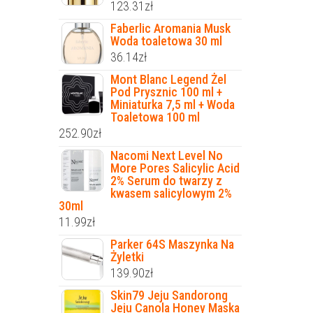
123.31
zł
Faberlic Aromania Musk
Woda toaletowa 30 ml
36.14
zł
Mont Blanc Legend Żel
Pod Prysznic 100 ml +
Miniaturka 7,5 ml + Woda
Toaletowa 100 ml
252.90
zł
Nacomi Next Level No
More Pores Salicylic Acid
2% Serum do twarzy z
kwasem salicylowym 2%
30ml
11.99
zł
Parker 64S Maszynka Na
Żyletki
139.90
zł
Skin79 Jeju Sandorong
Jeju Canola Honey Maska