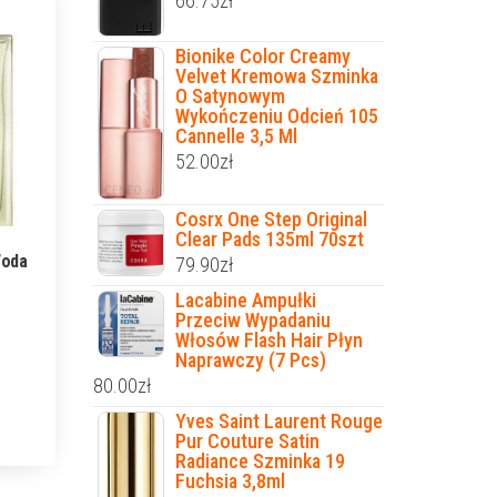
66.75
zł
Bionike Color Creamy
Velvet Kremowa Szminka
O Satynowym
Wykończeniu Odcień 105
Cannelle 3,5 Ml
52.00
zł
Cosrx One Step Original
Clear Pads 135ml 70szt
Woda
79.90
zł
Lacabine Ampułki
Przeciw Wypadaniu
Włosów Flash Hair Płyn
Naprawczy (7 Pcs)
80.00
zł
Yves Saint Laurent Rouge
Pur Couture Satin
Radiance Szminka 19
Fuchsia 3,8ml