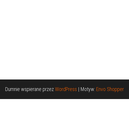
Dumnie wspierane przez
WordPress
|
Motyw:
Envo Shopper