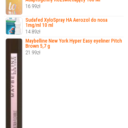
16.99
zł
Sudafed XyloSpray HA Aerozol do nosa
1mg/ml 10 ml
14.89
zł
Maybelline New York Hyper Easy eyeliner Pitch
Brown 5,7 g
21.99
zł