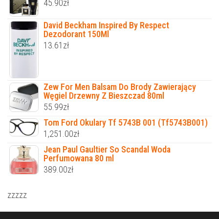
45.90
zł
David Beckham Inspired By Respect
Dezodorant 150Ml
13.61
zł
Zew For Men Balsam Do Brody Zawierający
Węgiel Drzewny Z Bieszczad 80ml
55.99
zł
Tom Ford Okulary Tf 5743B 001 (Tf5743B001)
1,251.00
zł
Jean Paul Gaultier So Scandal Woda
Perfumowana 80 ml
389.00
zł
zzzzz