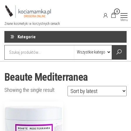
Przejdź
do
0
treści
Menu
Znane kosmetyki w korzystnych cenach
Kategorie
Beaute Mediterranea
Showing the single result