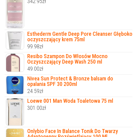
342.95
zł
Esthederm Gentle Deep Pore Cleanser Głęboko
oczyszczający krem 75ml
99.98
zł
Resibo Szampon Do Włosów Mocno
Oczyszczający Deep Wash 250 ml
49.00
zł
Nivea Sun Protect & Bronze balsam do
opalania SPF 30 200ml
24.59
zł
Loewe 001 Man Woda Toaletowa 75 ml
301.00
zł
Onlybio Face In Balance Tonik Do Twarzy
Adaptogenny Rozświetlający 100 Ml