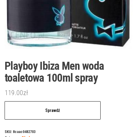
Playboy Ibiza Men woda
toaletowa 100ml spray
119.00
zł
Sprawdź
SKU:
8caac0482703