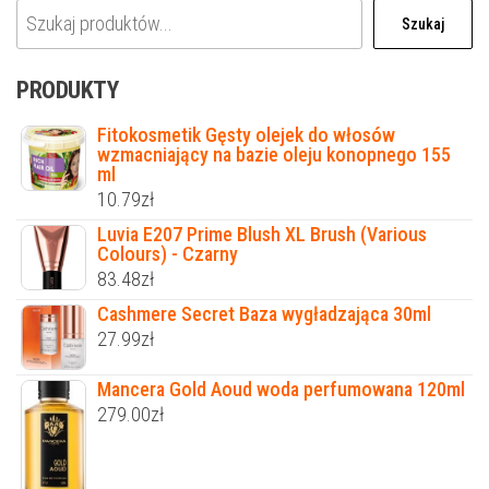
Szukaj
PRODUKTY
Fitokosmetik Gęsty olejek do włosów
wzmacniający na bazie oleju konopnego 155
ml
10.79
zł
Luvia E207 Prime Blush XL Brush (Various
Colours) - Czarny
83.48
zł
Cashmere Secret Baza wygładzająca 30ml
27.99
zł
Mancera Gold Aoud woda perfumowana 120ml
279.00
zł