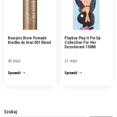
Bourjois Brow Pomade
Playboy Play It Pin Up
Kredka do brwi 001 Blond
Collection For Her
Dezodorant 150Ml
45.00
zł
21.44
zł
Sprawdź
Sprawdź
Szukaj