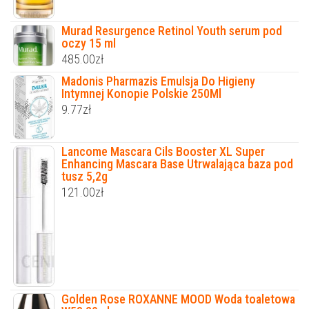
Murad Resurgence Retinol Youth serum pod
oczy 15 ml
485.00
zł
Madonis Pharmazis Emulsja Do Higieny
Intymnej Konopie Polskie 250Ml
9.77
zł
Lancome Mascara Cils Booster XL Super
Enhancing Mascara Base Utrwalająca baza pod
tusz 5,2g
121.00
zł
Golden Rose ROXANNE MOOD Woda toaletowa