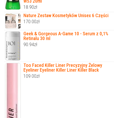
W53 20ml
18.90
zł
Nature Zestaw Kosmetyków Unisex 6 Części
170.00
zł
Geek & Gorgeous A-Game 10 - Serum z 0,1%
Retinalu 30 ml
90.94
zł
Too Faced Killer Liner Precyzyjny Żelowy
Eyeliner Eyeliner Killer Liner Killer Black
109.00
zł