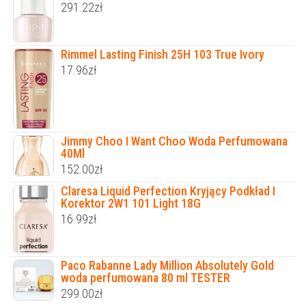
291.22
zł
Rimmel Lasting Finish 25H 103 True Ivory
17.96
zł
Jimmy Choo I Want Choo Woda Perfumowana
40Ml
152.00
zł
Claresa Liquid Perfection Kryjący Podkład I
Korektor 2W1 101 Light 18G
16.99
zł
Paco Rabanne Lady Million Absolutely Gold
woda perfumowana 80 ml TESTER
299.00
zł