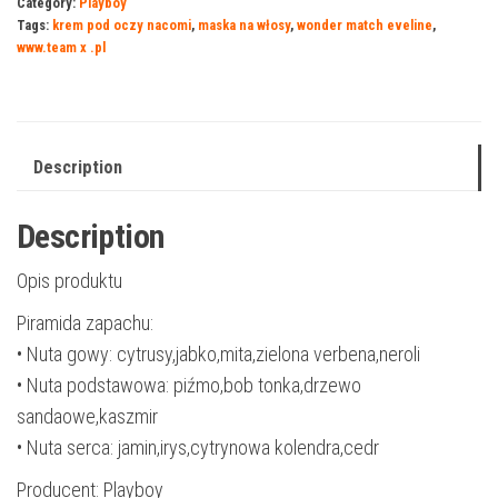
Category:
Playboy
Tags:
krem pod oczy nacomi
,
maska na włosy
,
wonder match eveline
,
www.team x .pl
Description
Description
Opis produktu
Piramida zapachu:
• Nuta gowy: cytrusy,jabko,mita,zielona verbena,neroli
• Nuta podstawowa: piźmo,bob tonka,drzewo
sandaowe,kaszmir
• Nuta serca: jamin,irys,cytrynowa kolendra,cedr
Producent: Playboy