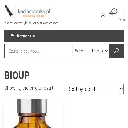
Przejdź
do
0
treści
Menu
Znane kosmetyki w korzystnych cenach
Kategorie
BIOUP
Showing the single result