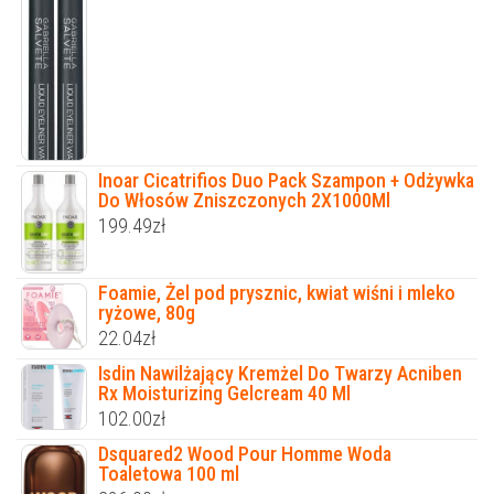
Inoar Cicatrifios Duo Pack Szampon + Odżywka
Do Włosów Zniszczonych 2X1000Ml
199.49
zł
Foamie, Żel pod prysznic, kwiat wiśni i mleko
ryżowe, 80g
22.04
zł
Isdin Nawilżający Kremżel Do Twarzy Acniben
Rx Moisturizing Gelcream 40 Ml
102.00
zł
Dsquared2 Wood Pour Homme Woda
Toaletowa 100 ml