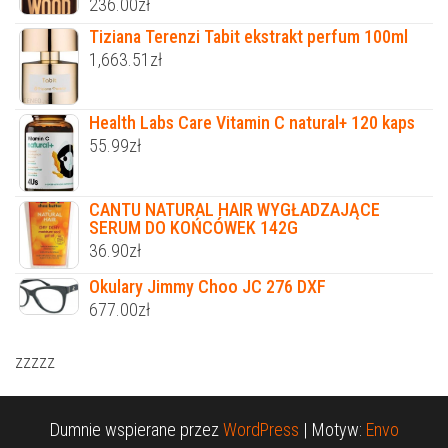
236.00
zł
Tiziana Terenzi Tabit ekstrakt perfum 100ml
1,663.51
zł
Health Labs Care Vitamin C natural+ 120 kaps
55.99
zł
CANTU NATURAL HAIR WYGŁADZAJĄCE
SERUM DO KOŃCÓWEK 142G
36.90
zł
Okulary Jimmy Choo JC 276 DXF
677.00
zł
zzzzz
Dumnie wspierane przez
WordPress
|
Motyw:
Envo