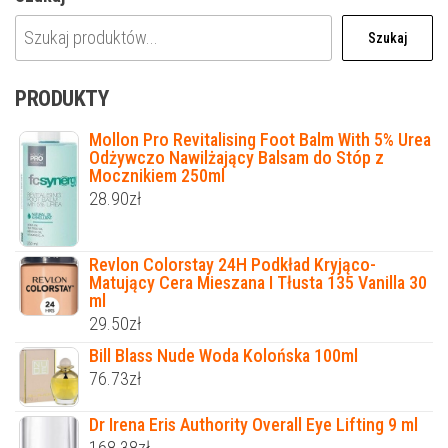
Szukaj
PRODUKTY
Mollon Pro Revitalising Foot Balm With 5% Urea
Odżywczo Nawilżający Balsam do Stóp z
Mocznikiem 250ml
28.90
zł
Revlon Colorstay 24H Podkład Kryjąco-
Matujący Cera Mieszana I Tłusta 135 Vanilla 30
ml
29.50
zł
Bill Blass Nude Woda Kolońska 100ml
76.73
zł
Dr Irena Eris Authority Overall Eye Lifting 9 ml
168.38
zł