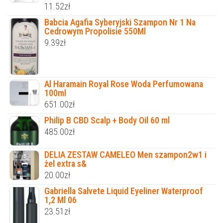
11.52
zł
Babcia Agafia Syberyjski Szampon Nr 1 Na
Cedrowym Propolisie 550Ml
9.39
zł
Al Haramain Royal Rose Woda Perfumowana
100ml
651.00
zł
Philip B CBD Scalp + Body Oil 60 ml
485.00
zł
DELIA ZESTAW CAMELEO Men szampon2w1 i
żel extra s&
20.00
zł
Gabriella Salvete Liquid Eyeliner Waterproof
1,2 Ml 06
23.51
zł