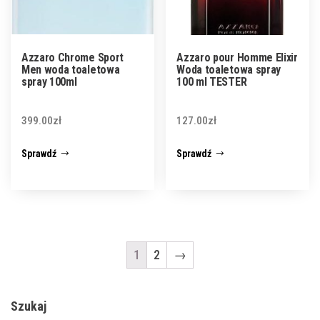
Azzaro Chrome Sport
Azzaro pour Homme Elixir
Men woda toaletowa
Woda toaletowa spray
spray 100ml
100 ml TESTER
399.00
zł
127.00
zł
Sprawdź
Sprawdź
1
2
→
Szukaj