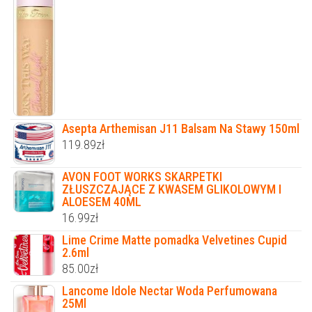
Asepta Arthemisan J11 Balsam Na Stawy 150ml
119.89
zł
AVON FOOT WORKS SKARPETKI
ZŁUSZCZAJĄCE Z KWASEM GLIKOLOWYM I
ALOESEM 40ML
16.99
zł
Lime Crime Matte pomadka Velvetines Cupid
2.6ml
85.00
zł
Lancome Idole Nectar Woda Perfumowana
25Ml