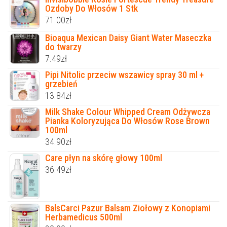
Ozdoby Do Włosów 1 Stk
71.00
zł
Bioaqua Mexican Daisy Giant Water Maseczka
do twarzy
7.49
zł
Pipi Nitolic przeciw wszawicy spray 30 ml +
grzebień
13.84
zł
Milk Shake Colour Whipped Cream Odżywcza
Pianka Koloryzująca Do Włosów Rose Brown
100ml
34.90
zł
Care płyn na skórę głowy 100ml
36.49
zł
BalsCarci Pazur Balsam Ziołowy z Konopiami
Herbamedicus 500ml