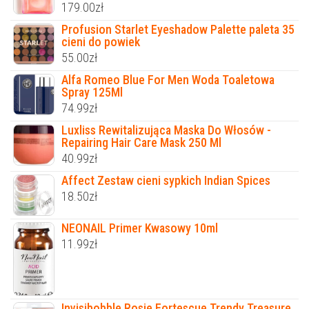
179.00
zł
Profusion Starlet Eyeshadow Palette paleta 35
cieni do powiek
55.00
zł
Alfa Romeo Blue For Men Woda Toaletowa
Spray 125Ml
74.99
zł
Luxliss Rewitalizująca Maska ​​Do Włosów -
Repairing Hair Care Mask 250 Ml
40.99
zł
Affect Zestaw cieni sypkich Indian Spices
18.50
zł
NEONAIL Primer Kwasowy 10ml
11.99
zł
Invisibobble Rosie Fortescue Trendy Treasure