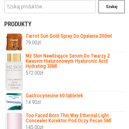
Szukaj
PRODUKTY
Carrot Sun Gold Spray Do Opalania 200ml
79.00
zł
Mz Skin Nawilżające Serum Do Twarzy Z
Kwasem Hialuronowym Hyaluronic Acid
Hydrating 30Ml
572.00
zł
Gastrocynesine 60 tabletek
14.90
zł
Too Faced Born This Way Ethereal Light
Concealer Korektor Pod Oczy Pecan 5Ml
145.00
zł