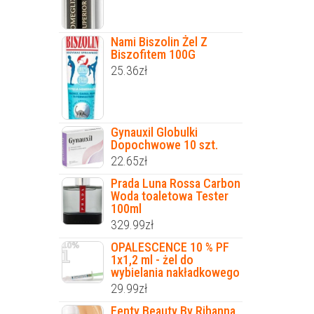
Nami Biszolin Żel Z
Biszofitem 100G
25.36
zł
Gynauxil Globulki
Dopochwowe 10 szt.
22.65
zł
Prada Luna Rossa Carbon
Woda toaletowa Tester
100ml
329.99
zł
OPALESCENCE 10 % PF
1x1,2 ml - żel do
wybielania nakładkowego
29.99
zł
Fenty Beauty By Rihanna