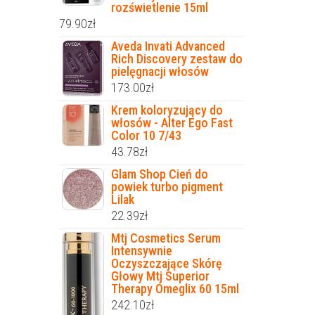
rozświetlenie 15ml
79.90
zł
Aveda Invati Advanced
Rich Discovery zestaw do
pielęgnacji włosów
173.00
zł
Krem koloryzujący do
włosów - Alter Ego Fast
Color 10 7/43
43.78
zł
Glam Shop Cień do
powiek turbo pigment
Lilak
22.39
zł
Mtj Cosmetics Serum
Intensywnie
Oczyszczające Skórę
Głowy Mtj Superior
Therapy Omeglix 60 15ml
242.10
zł