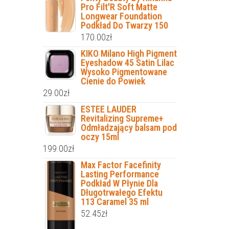
Pro Filt'R Soft Matte
Longwear Foundation
Podkład Do Twarzy 150
170.00
zł
KIKO Milano High Pigment
Eyeshadow 45 Satin Lilac
Wysoko Pigmentowane
Cienie do Powiek
29.00
zł
ESTEE LAUDER
Revitalizing Supreme+
Odmładzający balsam pod
oczy 15ml
199.00
zł
Max Factor Facefinity
Lasting Performance
Podkład W Płynie Dla
Długotrwałego Efektu
113 Caramel 35 ml
52.45
zł