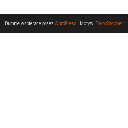
Dumnie wspierane przez
WordPress
|
Motyw:
Envo Shopper