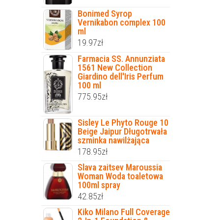
Bonimed Syrop
Vernikabon complex 100
ml
19.97
zł
Farmacia SS. Annunziata
1561 New Collection
Giardino dell'Iris Perfum
100 ml
775.95
zł
Sisley Le Phyto Rouge 10
Beige Jaipur Długotrwała
szminka nawilżająca
178.95
zł
Slava zaitsev Maroussia
Woman Woda toaletowa
100ml spray
42.85
zł
Kiko Milano Full Coverage