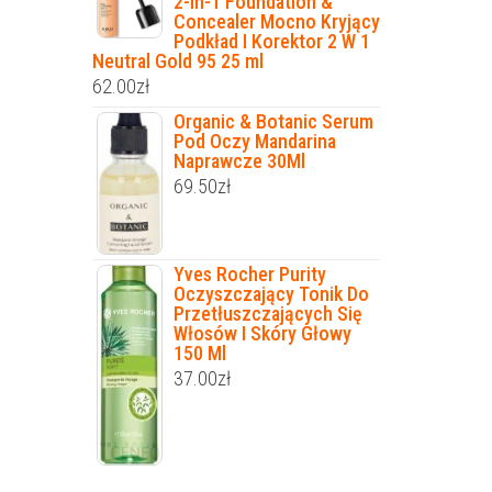
2-In-1 Foundation &
Concealer Mocno Kryjący
Podkład I Korektor 2 W 1
Neutral Gold 95 25 ml
62.00
zł
Organic & Botanic Serum
Pod Oczy Mandarina
Naprawcze 30Ml
69.50
zł
Yves Rocher Purity
Oczyszczający Tonik Do
Przetłuszczających Się
Włosów I Skóry Głowy
150 Ml
37.00
zł