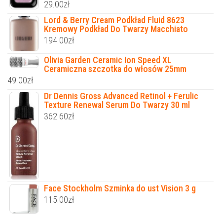
29.00
zł
Lord & Berry Cream Podkład Fluid 8623
Kremowy Podkład Do Twarzy Macchiato
194.00
zł
Olivia Garden Ceramic Ion Speed XL
Ceramiczna szczotka do włosów 25mm
49.00
zł
Dr Dennis Gross Advanced Retinol + Ferulic
Texture Renewal Serum Do Twarzy 30 ml
362.60
zł
Face Stockholm Szminka do ust Vision 3 g
115.00
zł