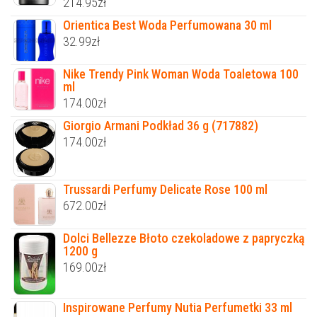
214.95
zł
Orientica Best Woda Perfumowana 30 ml
32.99
zł
Nike Trendy Pink Woman Woda Toaletowa 100
ml
174.00
zł
Giorgio Armani Podkład 36 g (717882)
174.00
zł
Trussardi Perfumy Delicate Rose 100 ml
672.00
zł
Dolci Bellezze Błoto czekoladowe z papryczką
1200 g
169.00
zł
Inspirowane Perfumy Nutia Perfumetki 33 ml