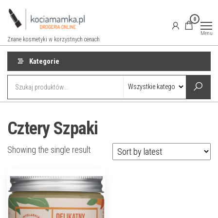
Przejdź
do
0
treści
Menu
Znane kosmetyki w korzystnych cenach
Kategorie
Cztery Szpaki
Showing the single result