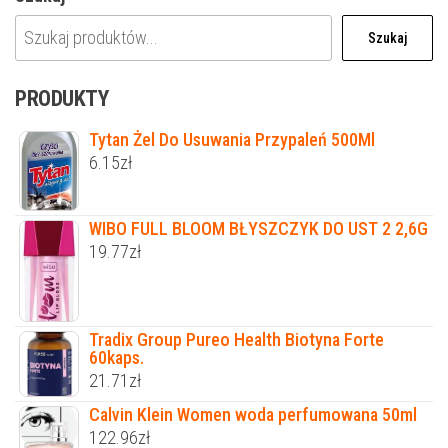
Szukaj
PRODUKTY
Tytan Żel Do Usuwania Przypaleń 500Ml
6.15
zł
WIBO FULL BLOOM BŁYSZCZYK DO UST 2 2,6G
19.77
zł
Tradix Group Pureo Health Biotyna Forte
60kaps.
21.71
zł
Calvin Klein Women woda perfumowana 50ml
122.96
zł