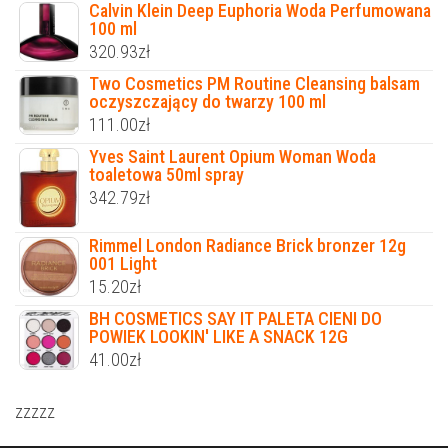
Calvin Klein Deep Euphoria Woda Perfumowana
100 ml
320.93
zł
Two Cosmetics PM Routine Cleansing balsam
oczyszczający do twarzy 100 ml
111.00
zł
Yves Saint Laurent Opium Woman Woda
toaletowa 50ml spray
342.79
zł
Rimmel London Radiance Brick bronzer 12g
001 Light
15.20
zł
BH COSMETICS SAY IT PALETA CIENI DO
POWIEK LOOKIN' LIKE A SNACK 12G
41.00
zł
zzzzz