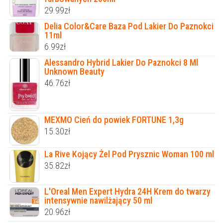
29.99
zł
Delia Color&Care Baza Pod Lakier Do Paznokci
11ml
6.99
zł
Alessandro Hybrid Lakier Do Paznokci 8 Ml
Unknown Beauty
46.76
zł
MEXMO Cień do powiek FORTUNE 1,3g
15.30
zł
La Rive Kojący Żel Pod Prysznic Woman 100 ml
35.82
zł
L'Oreal Men Expert Hydra 24H Krem do twarzy
intensywnie nawilżający 50 ml
20.96
zł