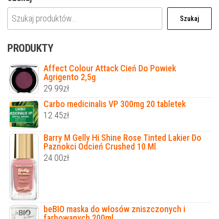
Szukaj
PRODUKTY
Affect Colour Attack Cień Do Powiek
Agrigento 2,5g
29.99
zł
Carbo medicinalis VP 300mg 20 tabletek
12.45
zł
Barry M Gelly Hi Shine Rose Tinted Lakier Do
Paznokci Odcień Crushed 10 Ml
24.00
zł
beBIO maska do włosów zniszczonych i
farbowanych 200ml