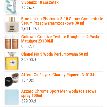
Vivomixx 10 saszetek
72.24
zł
Erno Laszlo Phormula 3-10 Serum Concentrate
Serum Przeciwzmarszczkowe 30 ml
1,611.99
zł
Goldwell Creative Texture Roughman 4 Pasta
Matująca 2X100Ml
92.02
zł
Chanel No 5 Woda Perfumowana 50 ml
349.00
zł
Affect Cień sypki Charmy Pigment N-0134
18.40
zł
Azzaro Chrome Sport Men woda toaletowa
spray 100ml
399.00
zł