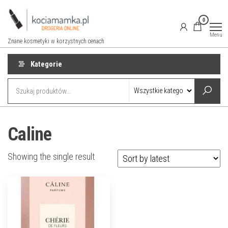
Przejdź
do
0
treści
Menu
Znane kosmetyki w korzystnych cenach
Kategorie
Caline
Showing the single result