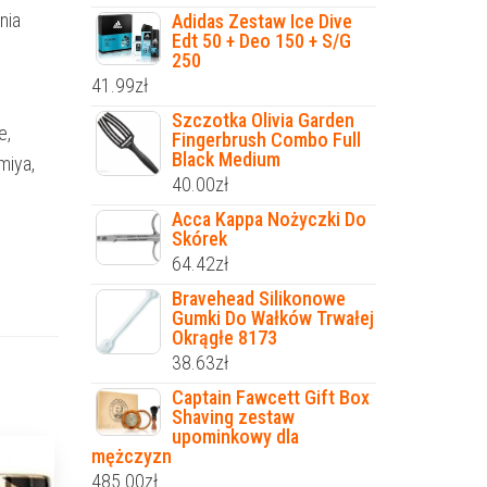
nia
Adidas Zestaw Ice Dive
Edt 50 + Deo 150 + S/G
250
41.99
zł
Szczotka Olivia Garden
e,
Fingerbrush Combo Full
Black Medium
miya,
40.00
zł
Acca Kappa Nożyczki Do
Skórek
64.42
zł
Bravehead Silikonowe
Gumki Do Wałków Trwałej
Okrągłe 8173
38.63
zł
Captain Fawcett Gift Box
Shaving zestaw
upominkowy dla
mężczyzn
485.00
zł