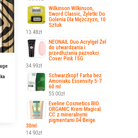
Wilkinson Wilkinson,
Sword Classic, Żyletki Do
Golenia Dla Mężczyzn, 10
Sztuk
13.48
zł
NEONAIL Duo Acrylgel Żel
do utwardzania i
przedłużania paznokci
Cover Pink 15G
34.99
zł
ouge
Schwarzkopf Farba bez
nka
Amoniaku Essensity 5-7
60 ml
55.00
zł
Eveline Cosmetics BIO
ORGANIC Krem Magical
CC z mineralnymi
pigmentami 04 Beige
30ml
14.90
zł