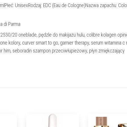
mlPłeć: UnisexRodzaj: EDC (Eau de Cologne)Nazwa zapachu: Colo
a di Parma
p2530/20 oneblade, pędzle do makijażu hulu, colibre kolagen opini
itone kolory, curver smart to go, garnier therapy, serum witamina c 
 for him, seboradin szampon przeciwłupieżowy, płyn zmiękczający