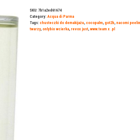
SKU:
7b1a2ed61674
Category:
Acqua di Parma
Tags:
chusteczki do demakijażu
,
cocopalm
,
got2b
,
nacomi peeli
twarzy
,
onlybio wcierka
,
revox just
,
www.team x .pl