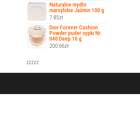
Naturalne mydło
marsylskie Jaśmin 100 g
7.85
zł
Dior Forever Cushion
Powder puder sypki Nr.
040 Deep 10 g
200.66
zł
zzzzz