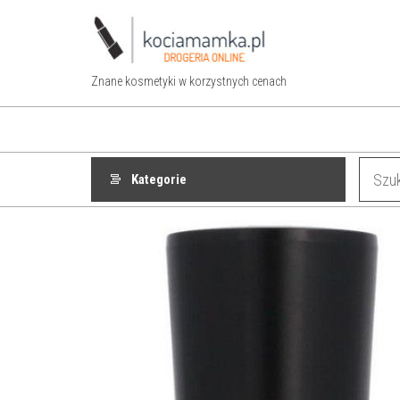
Przejdź
do
treści
Znane kosmetyki w korzystnych cenach
Kategorie