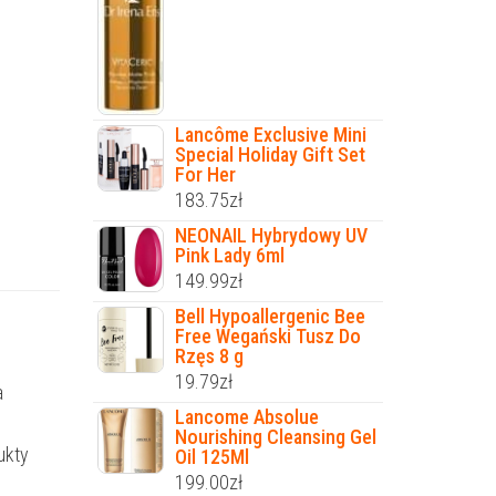
Lancôme Exclusive Mini
Special Holiday Gift Set
For Her
183.75
zł
NEONAIL Hybrydowy UV
Pink Lady 6ml
149.99
zł
Bell Hypoallergenic Bee
Free Wegański Tusz Do
Rzęs 8 g
19.79
zł
a
Lancome Absolue
Nourishing Cleansing Gel
ukty
Oil 125Ml
199.00
zł