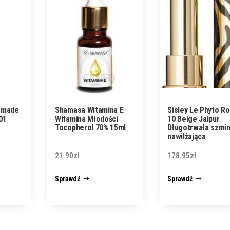
omade
Shamasa Witamina E
Sisley Le Phyto R
01
Witamina Młodości
10 Beige Jaipur
Tocopherol 70% 15ml
Długotrwała szmi
nawilżająca
21.90
zł
178.95
zł
Sprawdź
Sprawdź