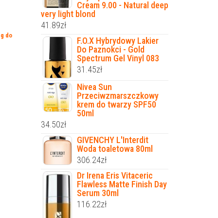
Cream 9.00 - Natural deep
very light blond
41.89
zł
ng do
F.O.X Hybrydowy Lakier
Do Paznokci - Gold
Spectrum Gel Vinyl 083
31.45
zł
Nivea Sun
Przeciwzmarszczkowy
krem do twarzy SPF50
50ml
34.50
zł
GIVENCHY L'Interdit
Woda toaletowa 80ml
306.24
zł
Dr Irena Eris Vitaceric
Flawless Matte Finish Day
Serum 30ml
116.22
zł