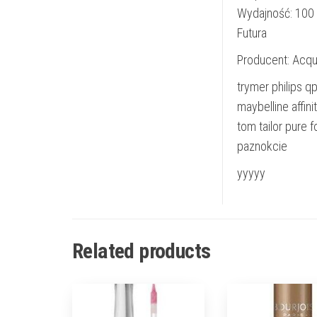
Wydajność: 100 
Futura
Producent: Acqu
trymer philips q
maybelline affin
tom tailor pure
paznokcie
yyyyy
Related products