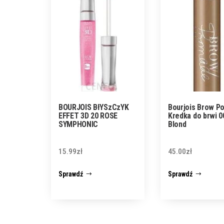
BOURJOIS BłYSzCzYK
Bourjois Brow P
EFFET 3D 20 ROSE
Kredka do brwi 0
SYMPHONIC
Blond
15.99
zł
45.00
zł
Sprawdź
Sprawdź