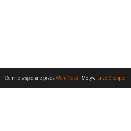
Dumnie wspierane przez
WordPress
|
Motyw:
Envo Shopper