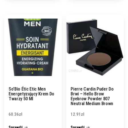
So’Bio Étic Etic Men
Pierre Cardin Puder Do
Energetyzujący Krem Do
Brwi – Hello Brow
Twarzy 50 Ml
Eyebrow Powder 807
Neutral Medium Brown
60.36
zł
12.91
zł
Sprawdź
Sprawdź