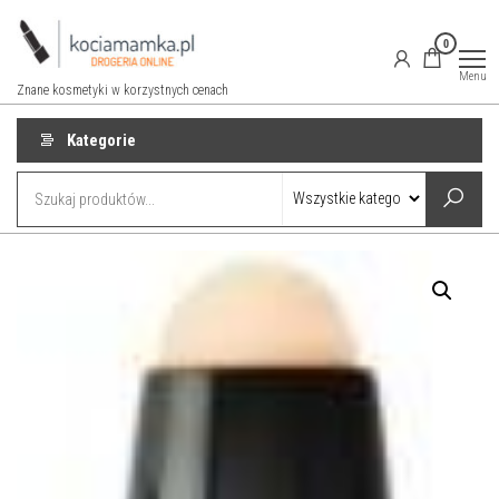
Przejdź
do
0
treści
Menu
Znane kosmetyki w korzystnych cenach
Kategorie