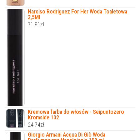
Narciso Rodriguez For Her Woda Toaletowa
2,5Ml
71.81
zł
Kremowa farba do włosów - Seipuntozero
Kromside 102
24.74
zł
Giorgio Armani Acqua Di Giò Woda