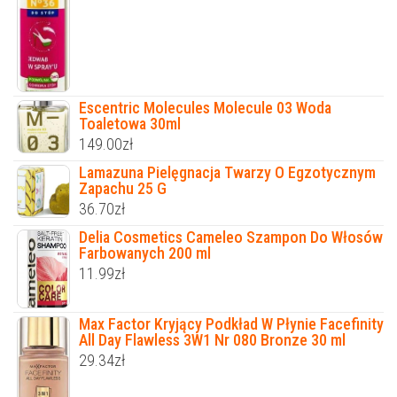
Escentric Molecules Molecule 03 Woda
Toaletowa 30ml
149.00
zł
Lamazuna Pielęgnacja Twarzy O Egzotycznym
Zapachu 25 G
36.70
zł
Delia Cosmetics Cameleo Szampon Do Włosów
Farbowanych 200 ml
11.99
zł
Max Factor Kryjący Podkład W Płynie Facefinity
All Day Flawless 3W1 Nr 080 Bronze 30 ml
29.34
zł