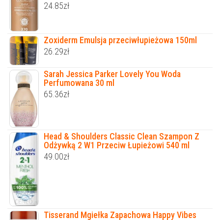
24.85
zł
Zoxiderm Emulsja przeciwłupieżowa 150ml
26.29
zł
Sarah Jessica Parker Lovely You Woda
Perfumowana 30 ml
65.36
zł
Head & Shoulders Classic Clean Szampon Z
Odżywką 2 W1 Przeciw Łupieżowi 540 ml
49.00
zł
Tisserand Mgiełka Zapachowa Happy Vibes