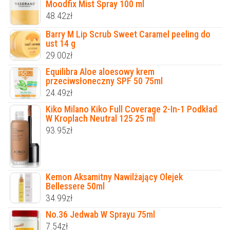
Moodfix Mist Spray 100 ml
48.42
zł
Barry M Lip Scrub Sweet Caramel peeling do
ust 14 g
29.00
zł
Equilibra Aloe aloesowy krem
przeciwsłoneczny SPF 50 75ml
24.49
zł
Kiko Milano Kiko Full Coverage 2-In-1 Podkład
W Kroplach Neutral 125 25 ml
93.95
zł
Kemon Aksamitny Nawilżający Olejek
Bellessere 50ml
34.99
zł
No.36 Jedwab W Sprayu 75ml
7.54
zł