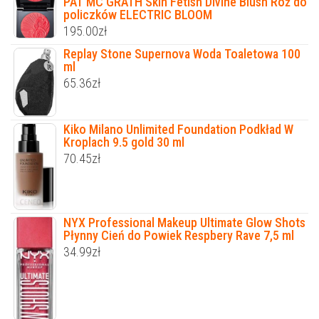
PAT MC GRATH Skin Fetish Divine Blush Róż do
policzków ELECTRIC BLOOM
195.00
zł
Replay Stone Supernova Woda Toaletowa 100
ml
65.36
zł
Kiko Milano Unlimited Foundation Podkład W
Kroplach 9.5 gold 30 ml
70.45
zł
NYX Professional Makeup Ultimate Glow Shots
Płynny Cień do Powiek Respbery Rave 7,5 ml
34.99
zł