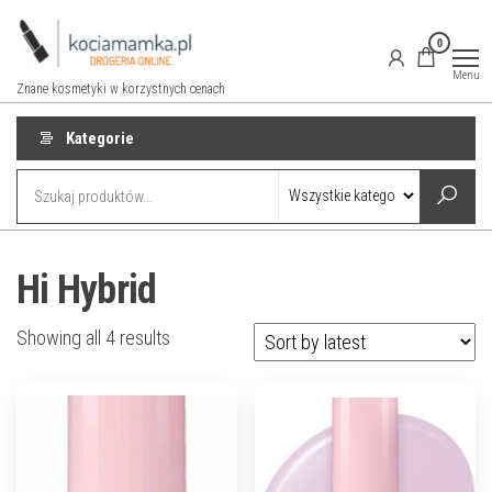
Przejdź
do
0
treści
Menu
Znane kosmetyki w korzystnych cenach
Kategorie
Hi Hybrid
Showing all 4 results