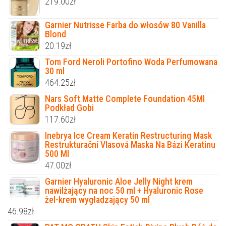
219.00
zł
Garnier Nutrisse Farba do włosów 80 Vanilla
Blond
20.19
zł
Tom Ford Neroli Portofino Woda Perfumowana
30 ml
464.25
zł
Nars Soft Matte Complete Foundation 45Ml
Podkład Gobi
117.60
zł
Inebrya Ice Cream Keratin Restructuring Mask
Restrukturační Vlasová Maska Na Bázi Keratinu
500 Ml
47.00
zł
Garnier Hyaluronic Aloe Jelly Night krem
nawilżający na noc 50 ml + Hyaluronic Rose
żel-krem wygładzający 50 ml
46.98
zł