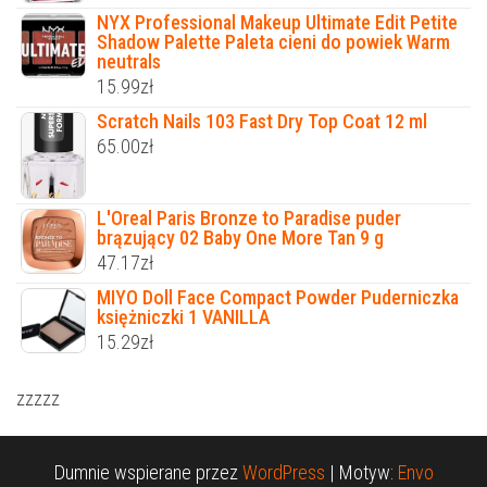
NYX Professional Makeup Ultimate Edit Petite
Shadow Palette Paleta cieni do powiek Warm
neutrals
15.99
zł
Scratch Nails 103 Fast Dry Top Coat 12 ml
65.00
zł
L'Oreal Paris Bronze to Paradise puder
brązujący 02 Baby One More Tan 9 g
47.17
zł
MIYO Doll Face Compact Powder Puderniczka
księżniczki 1 VANILLA
15.29
zł
zzzzz
Dumnie wspierane przez
WordPress
|
Motyw:
Envo