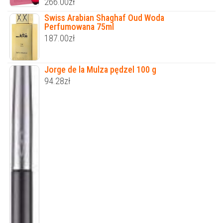
266.00
zł
Swiss Arabian Shaghaf Oud Woda
Perfumowana 75ml
187.00
zł
Jorge de la Mulza pędzel 100 g
94.28
zł