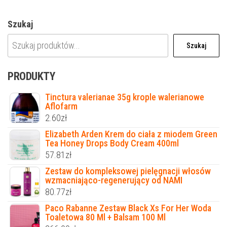
Szukaj
Szukaj
PRODUKTY
Tinctura valerianae 35g krople walerianowe
Aflofarm
2.60
zł
Elizabeth Arden Krem do ciała z miodem Green
Tea Honey Drops Body Cream 400ml
57.81
zł
Zestaw do kompleksowej pielęgnacji włosów
wzmacniająco-regenerujący od NAMI
80.77
zł
Paco Rabanne Zestaw Black Xs For Her Woda
Toaletowa 80 Ml + Balsam 100 Ml