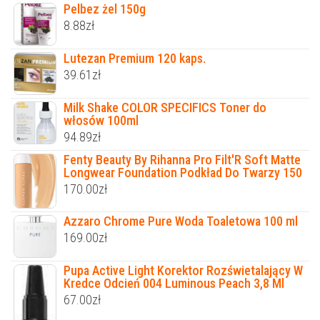
Pelbez żel 150g
8.88
zł
Lutezan Premium 120 kaps.
39.61
zł
Milk Shake COLOR SPECIFICS Toner do
włosów 100ml
94.89
zł
Fenty Beauty By Rihanna Pro Filt'R Soft Matte
Longwear Foundation Podkład Do Twarzy 150
170.00
zł
Azzaro Chrome Pure Woda Toaletowa 100 ml
169.00
zł
Pupa Active Light Korektor Rozświetalający W
Kredce Odcień 004 Luminous Peach 3,8 Ml
67.00
zł