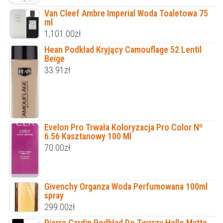
Van Cleef Ambre Imperial Woda Toaletowa 75
ml
1,101.00
zł
Hean Podkład Kryjący Camouflage 52 Lentil
Beige
33.91
zł
Evelon Pro Trwała Koloryzacja Pro Color Nº
6.56 Kasztanowy 100 Ml
70.00
zł
Givenchy Organza Woda Perfumowana 100ml
spray
299.00
zł
Pierre Cardin Podkład Do Twarzy Hello Matte