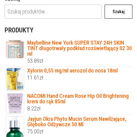
Szukaj
PRODUKTY
Maybelline New York SUPER STAY 24H SKIN
TINT długotrwały podkład rozświetlający 02 30
ml
53.89
zł
Xylorin 0,55 mg/ml aerozol do nosa 18ml
11.61
zł
NACOMI Hand Cream Rose Hip Oil Brightening
krem do rąk 85ml
8.22
zł
Jayjun Okra Phyto Mucin Serum Nawilżające,
Głęboko Odżywcze 50 Ml
75.00
zł