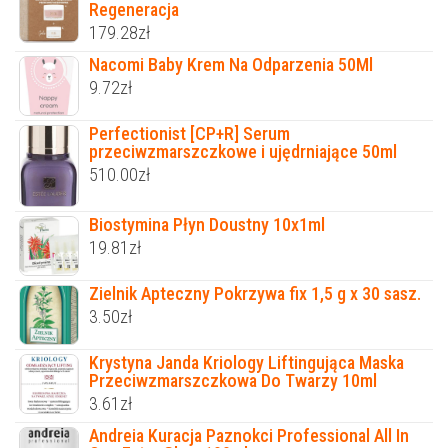
Regeneracja
179.28
zł
Nacomi Baby Krem Na Odparzenia 50Ml
9.72
zł
Perfectionist [CP+R] Serum
przeciwzmarszczkowe i ujędrniające 50ml
510.00
zł
Biostymina Płyn Doustny 10x1ml
19.81
zł
Zielnik Apteczny Pokrzywa fix 1,5 g x 30 sasz.
3.50
zł
Krystyna Janda Kriology Liftingująca Maska
Przeciwzmarszczkowa Do Twarzy 10ml
3.61
zł
Andreia Kuracja Paznokci Professional All In