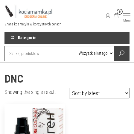
Przejdź
do
0
treści
Menu
Znane kosmetyki w korzystnych cenach
Kategorie
DNC
Showing the single result