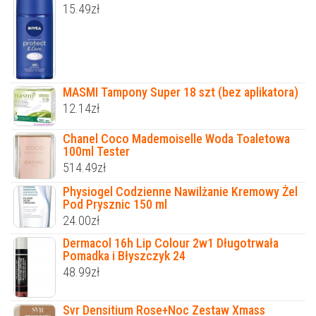
15.49
zł
MASMI Tampony Super 18 szt (bez aplikatora)
12.14
zł
Chanel Coco Mademoiselle Woda Toaletowa
100ml Tester
514.49
zł
Physiogel Codzienne Nawilżanie Kremowy Żel
Pod Prysznic 150 ml
24.00
zł
Dermacol 16h Lip Colour 2w1 Długotrwała
Pomadka i Błyszczyk 24
48.99
zł
Svr Densitium Rose+Noc Zestaw Xmass