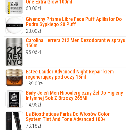
One Extra Glow 100ml
60.00
zł
Givenchy Prisme Libre Face Puff Aplikator Do
Pudru Sypkiego 20 Puff
28.00
zł
Carolina Herrera 212 Men Dezodorant w sprayu
150ml
95.06
zł
Estee Lauder Advanced Night Repair krem
regenerujący pod oczy 15ml
139.00
zł
Biały Jeleń Men Hipoalergiczny Żel Do Higieny
Intymnej Sok Z Brzozy 265Ml
14.95
zł
La Biosthetique Farba Do Włosów Color
System Tint And Tone Advanced 100+
73.18
zł