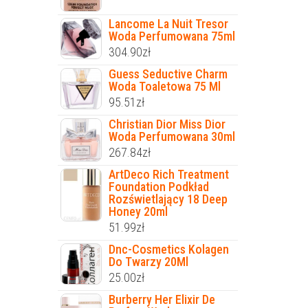
Lancome La Nuit Tresor
Woda Perfumowana 75ml
304.90
zł
Guess Seductive Charm
Woda Toaletowa 75 Ml
95.51
zł
Christian Dior Miss Dior
Woda Perfumowana 30ml
267.84
zł
ArtDeco Rich Treatment
Foundation Podkład
Rozświetlający 18 Deep
Honey 20ml
51.99
zł
Dnc-Cosmetics Kolagen
Do Twarzy 20Ml
25.00
zł
Burberry Her Elixir De