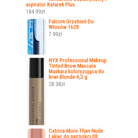
aspirator Katarek Plus
184.99
zł
Falcom Grzebień Do
Włosów 1628
7.99
zł
NYX Professional Makeup
Tinted Brow Mascara
Maskara koloryzująca do
brwi Blonde 6,2 g
28.38
zł
Catrice More Than Nude
Lakier do paznokci 08