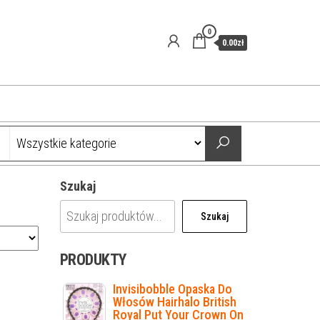
0
0.00zł
Szukaj
Szukaj
PRODUKTY
Invisibobble Opaska Do
Włosów Hairhalo British
Royal Put Your Crown On