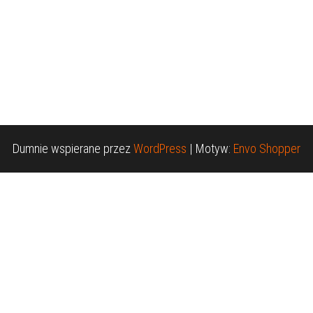
Dumnie wspierane przez
WordPress
|
Motyw:
Envo Shopper