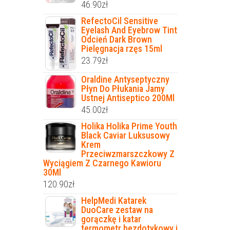
46.90
zł
RefectoCil Sensitive
Eyelash And Eyebrow Tint
Odcień Dark Brown
Pielęgnacja rzęs 15ml
23.79
zł
Oraldine Antyseptyczny
Płyn Do Płukania Jamy
Ustnej Antiseptico 200Ml
45.00
zł
Holika Holika Prime Youth
Black Caviar Luksusowy
Krem
Przeciwzmarszczkowy Z
Wyciągiem Z Czarnego Kawioru
30Ml
120.90
zł
HelpMedi Katarek
DuoCare zestaw na
gorączkę i katar
termometr bezdotykowy i