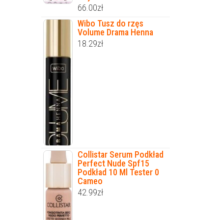
66.00
zł
Wibo Tusz do rzęs
Volume Drama Henna
18.29
zł
Collistar Serum Podkład
Perfect Nude Spf15
Podkład 10 Ml Tester 0
Cameo
42.99
zł