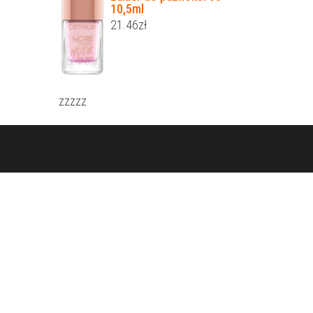
10,5ml
21.46
zł
zzzzz