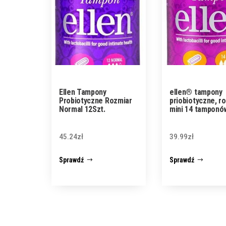
Ellen Tampony
ellen® tampony
Probiotyczne Rozmiar
priobiotyczne, r
Normal 12Szt.
mini 14 tamponó
45.24
zł
39.99
zł
Sprawdź
Sprawdź