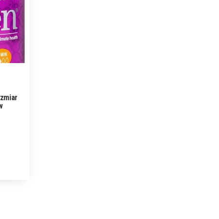
ozmiar
w