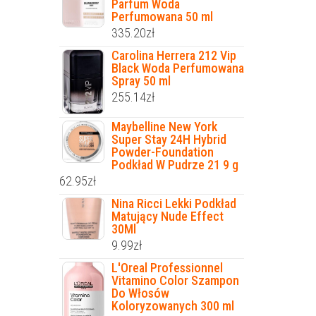
Parfum Woda
Perfumowana 50 ml
335.20
zł
Carolina Herrera 212 Vip
Black Woda Perfumowana
Spray 50 ml
255.14
zł
Maybelline New York
Super Stay 24H Hybrid
Powder-Foundation
Podkład W Pudrze 21 9 g
62.95
zł
Nina Ricci Lekki Podkład
Matujący Nude Effect
30Ml
9.99
zł
L'Oreal Professionnel
Vitamino Color Szampon
Do Włosów
Koloryzowanych 300 ml