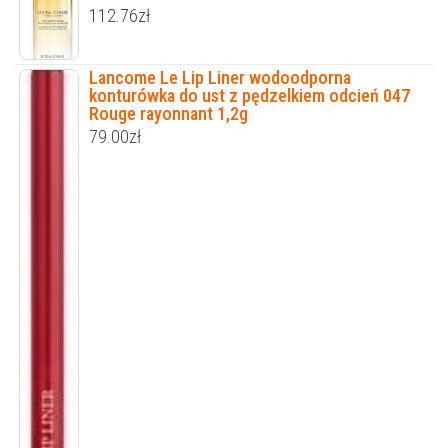
112.76
zł
Lancome Le Lip Liner wodoodporna
konturówka do ust z pędzelkiem odcień 047
Rouge rayonnant 1,2g
79.00
zł