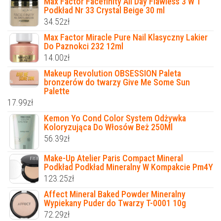
Max Factor Facefinity All Day Flawless 3 W 1
Podkład Nr 33 Crystal Beige 30 ml
34.52
zł
Max Factor Miracle Pure Nail Klasyczny Lakier
Do Paznokci 232 12ml
14.00
zł
Makeup Revolution OBSESSION Paleta
bronzerów do twarzy Give Me Some Sun
Palette
17.99
zł
Kemon Yo Cond Color System Odżywka
Koloryzująca Do Włosów Beż 250Ml
56.39
zł
Make-Up Atelier Paris Compact Mineral
Podkład Podkład Mineralny W Kompakcie Pm4Y
123.25
zł
Affect Mineral Baked Powder Mineralny
Wypiekany Puder do Twarzy T-0001 10g
72.29
zł