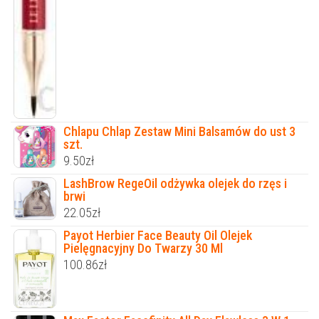
Chlapu Chlap Zestaw Mini Balsamów do ust 3
szt.
9.50
zł
LashBrow RegeOil odżywka olejek do rzęs i
brwi
22.05
zł
Payot Herbier Face Beauty Oil Olejek
Pielęgnacyjny Do Twarzy 30 Ml
100.86
zł