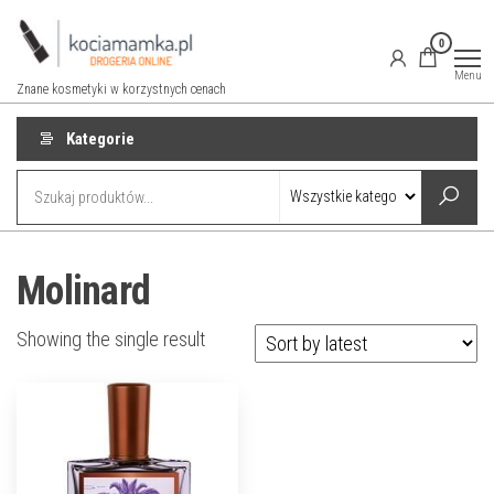
Przejdź
do
0
treści
Menu
Znane kosmetyki w korzystnych cenach
Kategorie
Molinard
Showing the single result