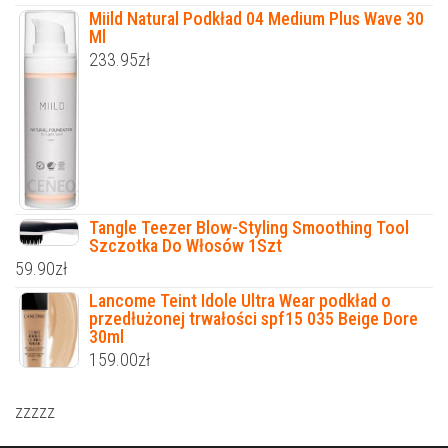
Miild Natural Podkład 04 Medium Plus Wave 30
Ml
233.95
zł
Tangle Teezer Blow-Styling Smoothing Tool
Szczotka Do Włosów 1Szt
59.90
zł
Lancome Teint Idole Ultra Wear podkład o
przedłużonej trwałości spf15 035 Beige Dore
30ml
159.00
zł
zzzzz