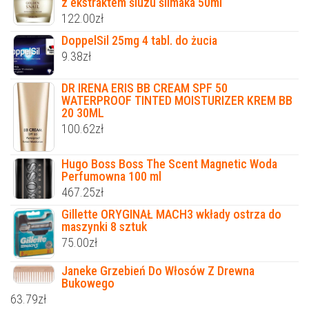
z ekstraktem śluzu ślimaka 50ml
122.00
zł
DoppelSil 25mg 4 tabl. do żucia
9.38
zł
DR IRENA ERIS BB CREAM SPF 50
WATERPROOF TINTED MOISTURIZER KREM BB
20 30ML
100.62
zł
Hugo Boss Boss The Scent Magnetic Woda
Perfumowna 100 ml
467.25
zł
Gillette ORYGINAŁ MACH3 wkłady ostrza do
maszynki 8 sztuk
75.00
zł
Janeke Grzebień Do Włosów Z Drewna
Bukowego
63.79
zł