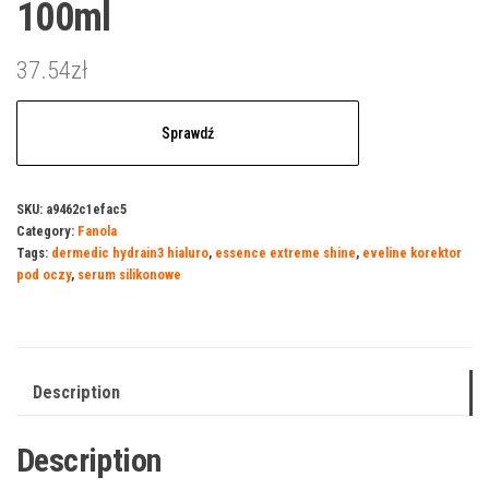
100ml
37.54
zł
Sprawdź
SKU:
a9462c1efac5
Category:
Fanola
Tags:
dermedic hydrain3 hialuro
,
essence extreme shine
,
eveline korektor
pod oczy
,
serum silikonowe
Description
Description