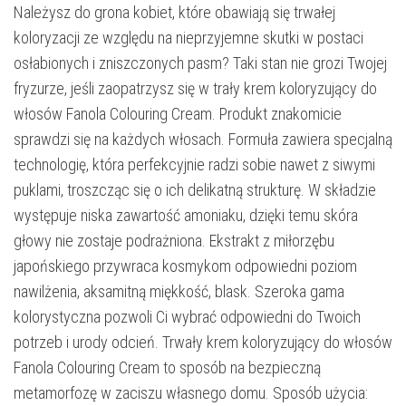
Należysz do grona kobiet, które obawiają się trwałej
koloryzacji ze względu na nieprzyjemne skutki w postaci
osłabionych i zniszczonych pasm? Taki stan nie grozi Twojej
fryzurze, jeśli zaopatrzysz się w trały krem koloryzujący do
włosów Fanola Colouring Cream. Produkt znakomicie
sprawdzi się na każdych włosach. Formuła zawiera specjalną
technologię, która perfekcyjnie radzi sobie nawet z siwymi
puklami, troszcząc się o ich delikatną strukturę. W składzie
występuje niska zawartość amoniaku, dzięki temu skóra
głowy nie zostaje podrażniona. Ekstrakt z miłorzębu
japońskiego przywraca kosmykom odpowiedni poziom
nawilżenia, aksamitną miękkość, blask. Szeroka gama
kolorystyczna pozwoli Ci wybrać odpowiedni do Twoich
potrzeb i urody odcień. Trwały krem koloryzujący do włosów
Fanola Colouring Cream to sposób na bezpieczną
metamorfozę w zaciszu własnego domu. Sposób użycia: