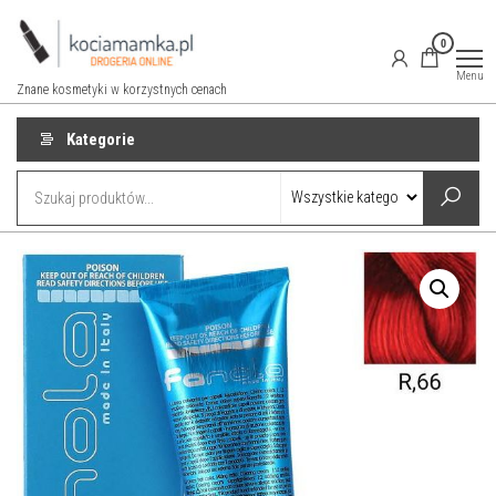
Przejdź
do
0
treści
Menu
Znane kosmetyki w korzystnych cenach
Kategorie