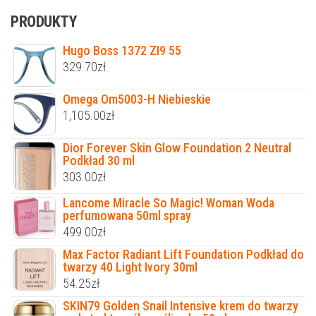
PRODUKTY
Hugo Boss 1372 ZI9 55
329.70
zł
Omega Om5003-H Niebieskie
1,105.00
zł
Dior Forever Skin Glow Foundation 2 Neutral
Podkład 30 ml
303.00
zł
Lancome Miracle So Magic! Woman Woda
perfumowana 50ml spray
499.00
zł
Max Factor Radiant Lift Foundation Podkład do
twarzy 40 Light Ivory 30ml
54.25
zł
SKIN79 Golden Snail Intensive krem do twarzy