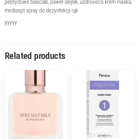
peptydowe basiclab, paweł olejnik, uzdrovisco krem maska,
medisept spray do dezynfekcji rąk
yyyyy
Related products