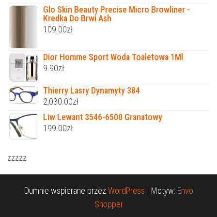
Glo Skin Beauty Precise Micro Browliner -
Kredka Do Brwi Ash
109.00
zł
Dior Homme Sport Woda Toaletowa 1Ml
9.90
zł
Thierry Lasry Dynamyty 384
2,030.00
zł
Liw Lewant 3546-6500 Granatowy
199.00
zł
zzzzz
Dumnie wspierane przez
WordPress
|
Motyw:
Envo
Shopper