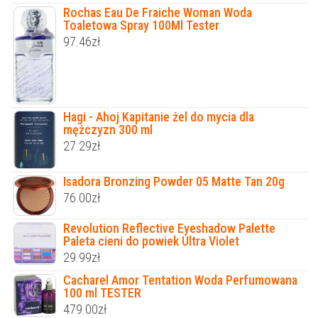
Rochas Eau De Fraiche Woman Woda
Toaletowa Spray 100Ml Tester
97.46
zł
Hagi - Ahoj Kapitanie żel do mycia dla
mężczyzn 300 ml
27.29
zł
Isadora Bronzing Powder 05 Matte Tan 20g
76.00
zł
Revolution Reflective Eyeshadow Palette
Paleta cieni do powiek Ultra Violet
29.99
zł
Cacharel Amor Tentation Woda Perfumowana
100 ml TESTER
479.00
zł