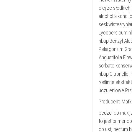
olej ze słodkic
alcohol alkohol
seskwistearynia
Lycopersicum nb
nbsp;Benzyl Alc
Pelargonium Gra
Angustifolia Fl
sorbate konserw
nbsp;Citronellol
roślinne ekstrak
uczuleniowe Pr
Producent: Mafk
pedzel do makija
to jest primer 
do ust, perfum b