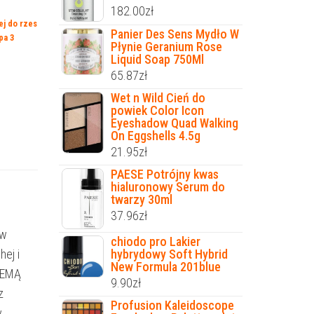
182.00
zł
ej do rzes
Panier Des Sens Mydło W
pa 3
Płynie Geranium Rose
Liquid Soap 750Ml
65.87
zł
Wet n Wild Cień do
powiek Color Icon
Eyeshadow Quad Walking
On Eggshells 4.5g
21.95
zł
PAESE Potrójny kwas
hialuronowy Serum do
twarzy 30ml
37.96
zł
ów
chiodo pro Lakier
hej i
hybrydowy Soft Hybrid
New Formula 201blue
ZEMĄ
9.90
zł
z
Profusion Kaleidoscope
w