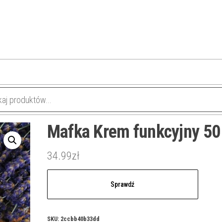
Mafka Krem funkcyjny 50
34.99
zł
Sprawdź
SKU:
2ccbb40b33dd