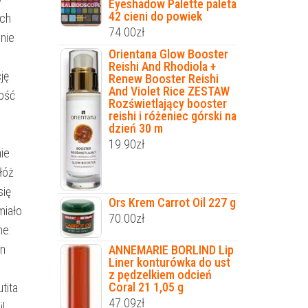
Eyeshadow Palette paleta
42 cieni do powiek
ych
74.00
zł
 nie
Orientana Glow Booster
Reishi And Rhodiola +
ję
Renew Booster Reishi
And Violet Rice ZESTAW
łość
Rozświetlający booster
reishi i różeniec górski na
dzień 30 m
19.90
zł
ie
łóż
się
Ors Krem Carrot Oil 227 g
miało
70.00
zł
ne:
on
ANNEMARIE BORLIND Lip
Liner konturówka do ust
z pędzelkiem odcień
Coral 21 1,05 g
tita
47.09
zł
l