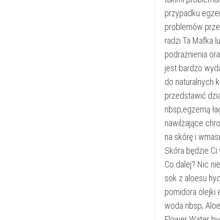
przypadku egzem
problemów przez 
radzi Ta Mafka l
podrażnienia or
jest bardzo wyd
do naturalnych
przedstawić dzia
nbsp;egzemą łag
nawilżające chr
na skórę i wmasu
Skóra będzie Ci 
Co dalej? Nic ni
sok z aloesu hyd
pomidora olejki
woda nbsp; Aloe
Flower Water hy