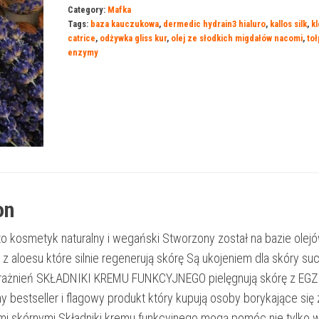
Category:
Mafka
Tags:
baza kauczukowa
,
dermedic hydrain3 hialuro
,
kallos silk
,
kl
catrice
,
odżywka gliss kur
,
olej ze słodkich migdałów nacomi
,
toł
enzymy
on
to kosmetyk naturalny i wegański Stworzony został na bazie olej
u z aloesu które silnie regenerują skórę Są ukojeniem dla skóry suc
drażnień SKŁADNIKI KREMU FUNKCYJNEGO pielęgnują skórę z EG
y bestseller i flagowy produkt który kupują osoby borykające się 
mi skórnymi Składniki kremu funkcyjnego mogą pomóc nie tylko 