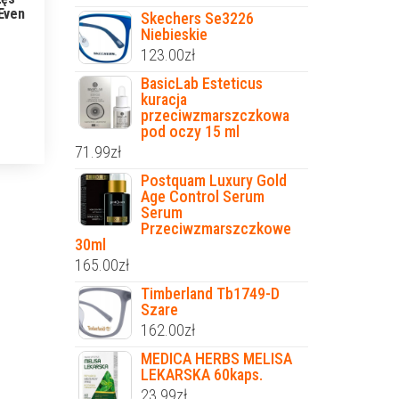
Even
Skechers Se3226
Niebieskie
123.00
zł
BasicLab Esteticus
kuracja
przeciwzmarszczkowa
pod oczy 15 ml
71.99
zł
Postquam Luxury Gold
Age Control Serum
Serum
Przeciwzmarszczkowe
30ml
165.00
zł
Timberland Tb1749-D
Szare
162.00
zł
MEDICA HERBS MELISA
LEKARSKA 60kaps.
23.99
zł