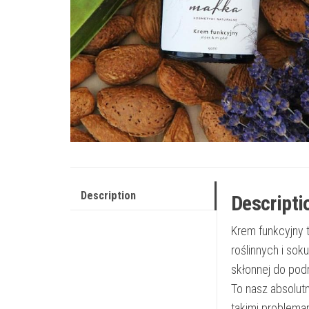
Description
Descripti
Krem funkcyjny 
roślinnych i sok
skłonnej do po
To nasz absolutn
takimi problema