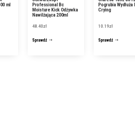
00 ml
Professional Bc
Pogrubia Wydłuża 
Moisture Kick Odżywka
Crying
Nawilżająca 200ml
48.40
zł
10.19
zł
Sprawdź
Sprawdź