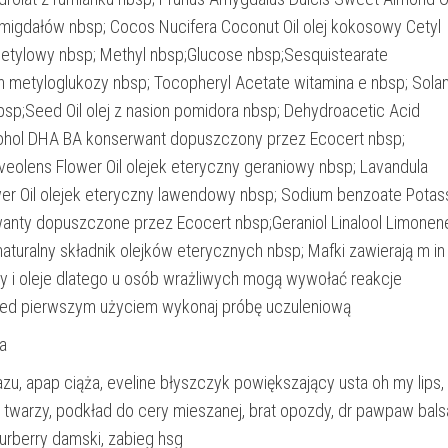
h migdałów nbsp; Cocos Nucifera Coconut Oil olej kokosowy Cetyl
 cetylowy nbsp; Methyl nbsp;Glucose nbsp;Sesquistearate
n metyloglukozy nbsp; Tocopheryl Acetate witamina e nbsp; Sol
sp;Seed Oil olej z nasion pomidora nbsp; Dehydroacetic Acid
ohol DHA BA konserwant dopuszczony przez Ecocert nbsp;
veolens Flower Oil olejek eteryczny geraniowy nbsp; Lavandula
ower Oil olejek eteryczny lawendowy nbsp; Sodium benzoate Pota
anty dopuszczone przez Ecocert nbsp;Geraniol Linalool Limonen
 naturalny składnik olejków eterycznych nbsp; Mafki zawierają m in
ty i oleje dlatego u osób wrażliwych mogą wywołać reakcje
zed pierwszym użyciem wykonaj próbę uczuleniową
a
zu, apap ciąża, eveline błyszczyk powiększający usta oh my lips,
do twarzy, podkład do cery mieszanej, brat opozdy, dr pawpaw bal
urberry damski, zabieg hsg