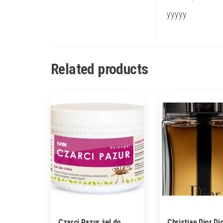
yyyyy
Related products
Czarci Pazur żel do
Christian Dior Di