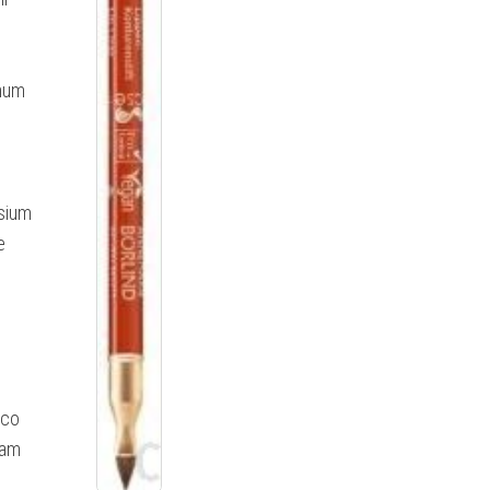
anum
ssium
e
 co
sam