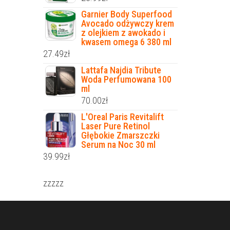
Garnier Body Superfood
Avocado odżywczy krem
z olejkiem z awokado i
kwasem omega 6 380 ml
27.49
zł
Lattafa Najdia Tribute
Woda Perfumowana 100
ml
70.00
zł
L'Oreal Paris Revitalift
Laser Pure Retinol
Głębokie Zmarszczki
Serum na Noc 30 ml
39.99
zł
zzzzz