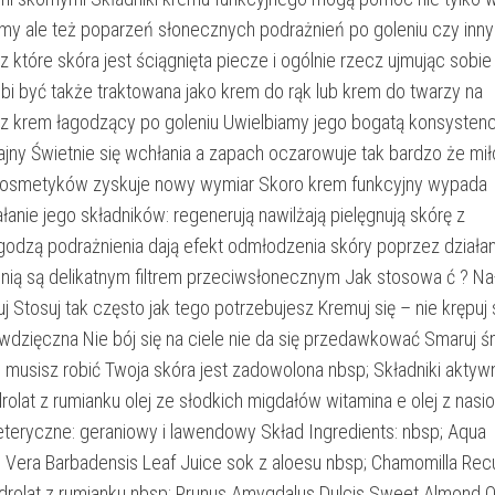
y ale też poparzeń słonecznych podrażnień po goleniu czy inn
które skóra jest ściągnięta piecze i ogólnie rzecz ujmując sobie
ubi być także traktowana jako krem do rąk lub krem do twarzy na
az krem łagodzący po goleniu Uwielbiamy jego bogatą konsystenc
ajny Świetnie się wchłania a zapach oczarowuje tak bardzo że mi
 kosmetyków zyskuje nowy wymiar Skoro krem funkcyjny wypada
łanie jego składników: regenerują nawilżają pielęgnują skórę z
odzą podrażnienia dają efekt odmłodzenia skóry poprzez działan
onią są delikatnym filtrem przeciwsłonecznym Jak stosowa ć ? Na
j Stosuj tak często jak tego potrzebujesz Kremuj się – nie krępuj 
wdzięczna Nie bój się na ciele nie da się przedawkować Smaruj ś
e musisz robić Twoja skóra jest zadowolona nbsp; Składniki aktyw
rolat z rumianku olej ze słodkich migdałów witamina e olej z nasi
 eteryczne: geraniowy i lawendowy Skład Ingredients: nbsp; Aqua
 Vera Barbadensis Leaf Juice sok z aloesu nbsp; Chamomilla Recu
drolat z rumianku nbsp; Prunus Amygdalus Dulcis Sweet Almond Oi