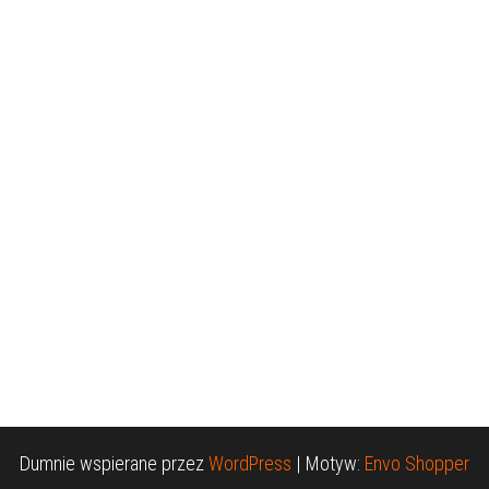
Dumnie wspierane przez
WordPress
|
Motyw:
Envo Shopper