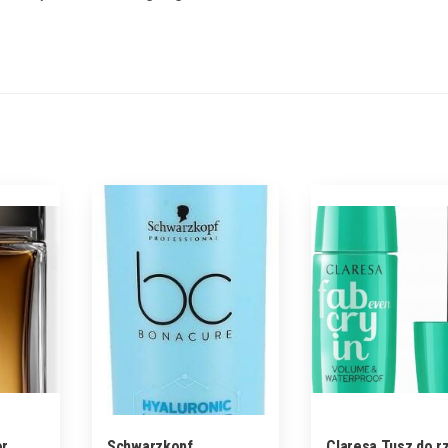
or
Schwarzkopf
Claresa Tusz do r