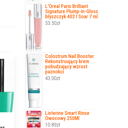
L'Oreal Paris Brilliant
Signature Plump-in-Gloss
błyszczyk 402 I Soar 7 ml
33.50
zł
Colostrum Nail Booster
Rekonstruujący krem
pobudzający wzrost
paznokci
43.00
zł
Listerine Smart Rinse
Owocowy 250Ml
10.89
zł
zęs