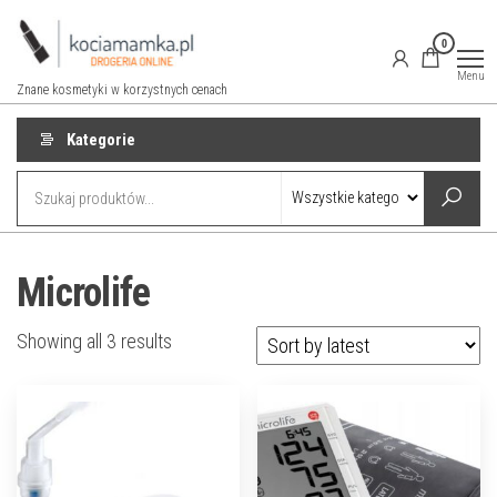
Przejdź
do
0
treści
Menu
Znane kosmetyki w korzystnych cenach
Kategorie
Microlife
Showing all 3 results