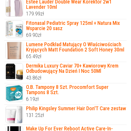
Estee Lauder Double Wear Korektor 2w1
Lavender 10ml
179.99
zł
Fitonasal Pediatric Spray 125ml + Natura Mix
Wsparcie 20 sasz
69.90
zł
Lumene Podkład Matujący O Właściwościach
Kryjących Matt Foundation 2 Soft Honey 30ml
65.49
zł
Dermika Luxury Caviar 70+ Kawiorowy Krem
Odbudowujący Na Dzień I Noc 50Ml
43.86
zł
O.B. Tampony 8 Szt. Procomfort Super
Tampons 8 Szt.
6.19
zł
Philip Kingsley Summer Hair Don'T Care zestaw
131.25
zł
Make Up For Ever Reboot Active Care-In-