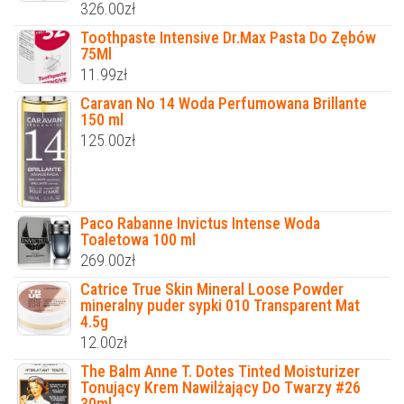
326.00
zł
Toothpaste Intensive Dr.Max Pasta Do Zębów
75Ml
11.99
zł
Caravan No 14 Woda Perfumowana Brillante
150 ml
125.00
zł
Paco Rabanne Invictus Intense Woda
Toaletowa 100 ml
269.00
zł
Catrice True Skin Mineral Loose Powder
mineralny puder sypki 010 Transparent Mat
4.5g
12.00
zł
The Balm Anne T. Dotes Tinted Moisturizer
Tonujący Krem Nawilżający Do Twarzy #26
30ml