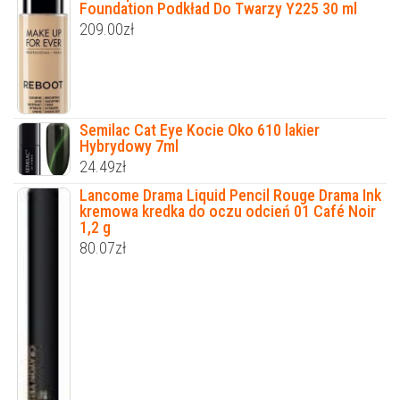
Foundation Podkład Do Twarzy Y225 30 ml
209.00
zł
Semilac Cat Eye Kocie Oko 610 lakier
Hybrydowy 7ml
24.49
zł
Lancome Drama Liquid Pencil Rouge Drama Ink
kremowa kredka do oczu odcień 01 Café Noir
1,2 g
80.07
zł