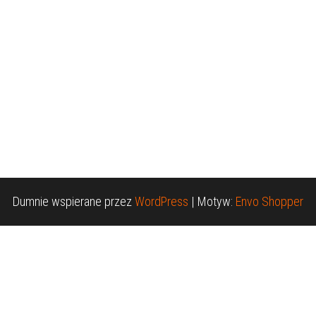
Dumnie wspierane przez
WordPress
|
Motyw:
Envo Shopper