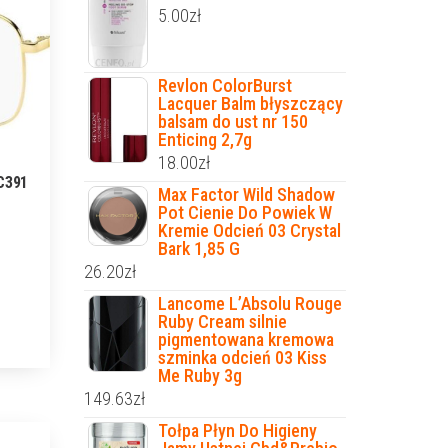
5.00
zł
Revlon ColorBurst
Lacquer Balm błyszczący
balsam do ust nr 150
Enticing 2,7g
18.00
zł
C391
Max Factor Wild Shadow
Pot Cienie Do Powiek W
Kremie Odcień 03 Crystal
Bark 1,85 G
26.20
zł
Lancome L’Absolu Rouge
Ruby Cream silnie
pigmentowana kremowa
szminka odcień 03 Kiss
Me Ruby 3g
149.63
zł
Tołpa Płyn Do Higieny