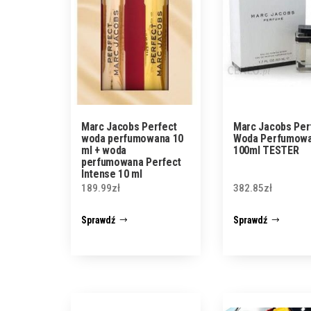
Marc Jacobs Perfect
Marc Jacobs Pe
woda perfumowana 10
Woda Perfumow
ml + woda
100ml TESTER
perfumowana Perfect
Intense 10 ml
189.99
zł
382.85
zł
Sprawdź
Sprawdź