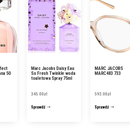
fect
Marc Jacobs Daisy Eau
MARC JACOBS
na 50
So Fresh Twinkle woda
MARC483 733
toaletowa Spray 75ml
345.00
zł
593.00
zł
Sprawdź
Sprawdź