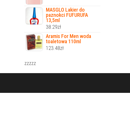
MASGLO Lakier do
paznokci FUFURUFA
13,5ml
38.29
zł
Aramis For Men woda
toaletowa 110ml
123.48
zł
zzzzz