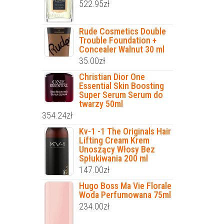
522.95
zł
Rude Cosmetics Double
Trouble Foundation +
Concealer Walnut 30 ml
35.00
zł
Christian Dior One
Essential Skin Boosting
Super Serum Serum do
twarzy 50ml
354.24
zł
Kv-1 -1 The Originals Hair
Lifting Cream Krem
Unoszący Włosy Bez
Spłukiwania 200 ml
147.00
zł
Hugo Boss Ma Vie Florale
Woda Perfumowana 75ml
234.00
zł