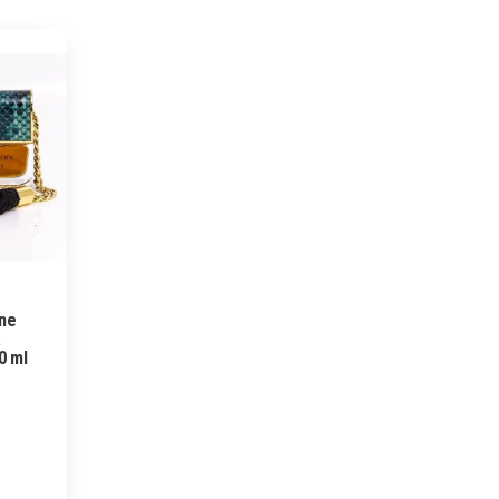
ine
a
0 ml