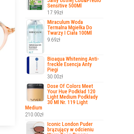
Jamy Ustnej Cbd&Prebio
Sensitive 500Ml
17.99
zł
Miraculum Woda
Termalna Mgiełka Do
Twarzy I Ciała 100Ml
9.69
zł
Bioaqua Whitening Anti-
freckle Esencja Anty
Piegi
30.00
zł
Dose Of Colors Meet
Your Hue Podkład 120
Light Medium Podkłady
30 Ml Nr. 119 Light
Medium
210.00
zł
Iconic London Puder
brązujący w odcieniu