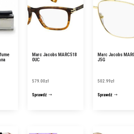
rfume
Marc Jacobs MARC518
Marc Jacobs MAR
ana
0UC
J5G
579.00
zł
502.99
zł
Sprawdź
Sprawdź