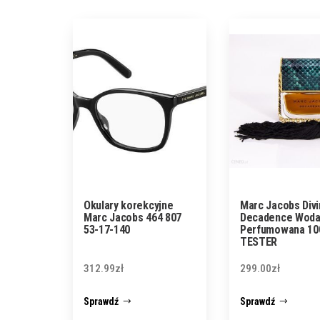
Okulary korekcyjne
Marc Jacobs Div
Marc Jacobs 464 807
Decadence Wod
53-17-140
Perfumowana 10
TESTER
312.99
zł
299.00
zł
Sprawdź
Sprawdź