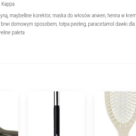
a Kappa
yną, maybelline korektor, maska do włosów anwen, henna w krem
a brwi domowym sposobem, tołpa peeling, paracetamol dawki dla
veline paleta