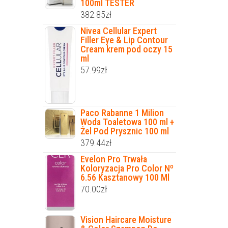
100ml TESTER
382.85
zł
Nivea Cellular Expert
Filler Eye & Lip Contour
Cream krem pod oczy 15
ml
57.99
zł
Paco Rabanne 1 Milion
Woda Toaletowa 100 ml +
Żel Pod Prysznic 100 ml
379.44
zł
Evelon Pro Trwała
Koloryzacja Pro Color Nº
6.56 Kasztanowy 100 Ml
70.00
zł
Vision Haircare Moisture