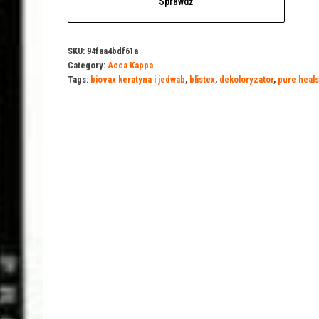
Sprawdź
SKU:
94faa4bdf61a
Category:
Acca Kappa
Tags:
biovax keratyna i jedwab
,
blistex
,
dekoloryzator
,
pure heals