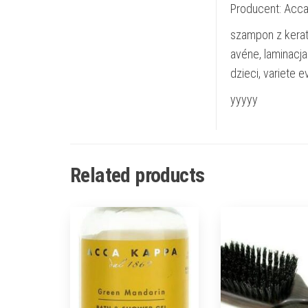
Producent: Acc
szampon z kerat
avéne, laminacj
dzieci, variete e
yyyyy
Related products