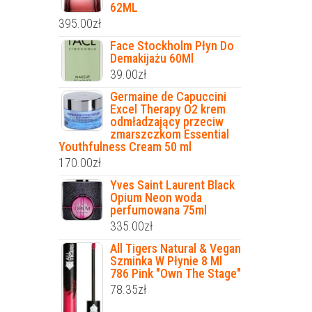
62ML
395.00
zł
Face Stockholm Płyn Do
Demakijażu 60Ml
39.00
zł
Germaine de Capuccini
Excel Therapy O2 krem
odmładzający przeciw
zmarszczkom Essential
Youthfulness Cream 50 ml
170.00
zł
Yves Saint Laurent Black
Opium Neon woda
perfumowana 75ml
335.00
zł
All Tigers Natural & Vegan
Szminka W Płynie 8 Ml
786 Pink "Own The Stage"
78.35
zł