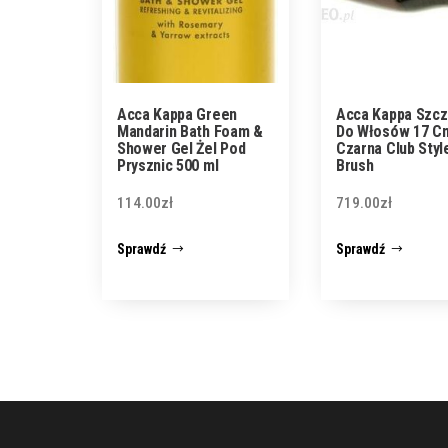
Acca Kappa Green
Acca Kappa Szcz
Mandarin Bath Foam &
Do Włosów 17 C
Shower Gel Żel Pod
Czarna Club Styl
Prysznic 500 ml
Brush
114.00
zł
719.00
zł
Sprawdź
Sprawdź