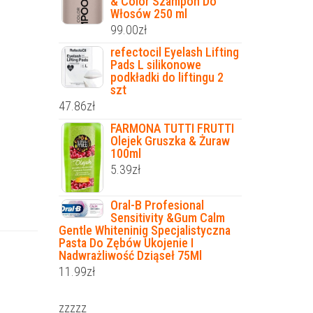
& Color Szampon Do
Włosów 250 ml
99.00
zł
refectocil Eyelash Lifting
Pads L silikonowe
podkładki do liftingu 2
szt
47.86
zł
FARMONA TUTTI FRUTTI
Olejek Gruszka & Żuraw
100ml
5.39
zł
Oral-B Profesional
Sensitivity &Gum Calm
Gentle Whiteninig Specjalistyczna
Pasta Do Zębów Ukojenie I
Nadwrażliwość Dziąseł 75Ml
11.99
zł
zzzzz