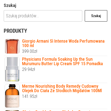
Szukaj
Szukaj
PRODUKTY
Giorgio Armani Sì Intense Woda Perfumowana
100 ml
399.00
zł
Physicians Formula Soaking Up the Sun
Murumuru Butter Lip Cream SPF 15 Pomadka
29.94
zł
Merme Nourishing Body Remedy Cudowny
Olejek Do Ciała Ze Słodkich Migdałów 100Ml
141.95
zł