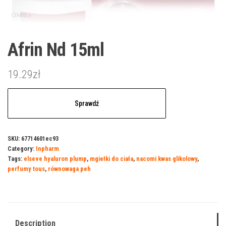
Afrin Nd 15ml
19.29
zł
Sprawdź
SKU:
67714601ec93
Category:
Inpharm
Tags:
elseve hyaluron plump
,
mgiełki do ciała
,
nacomi kwas glikolowy
,
perfumy tous
,
równowaga peh
Description