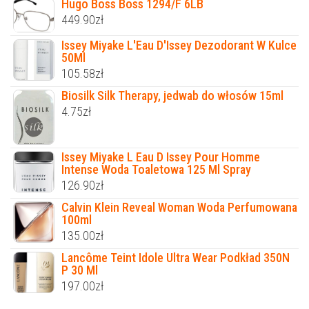
Hugo Boss Boss 1294/F 6LB
449.90
zł
Issey Miyake L'Eau D'Issey Dezodorant W Kulce
50Ml
105.58
zł
Biosilk Silk Therapy, jedwab do włosów 15ml
4.75
zł
Issey Miyake L Eau D Issey Pour Homme
Intense Woda Toaletowa 125 Ml Spray
126.90
zł
Calvin Klein Reveal Woman Woda Perfumowana
100ml
135.00
zł
Lancôme Teint Idole Ultra Wear Podkład 350N
P 30 Ml
197.00
zł