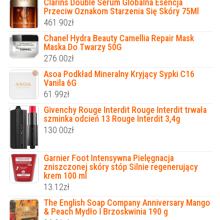
Clarins Double Serum Globalna Esencja
Przeciw Oznakom Starzenia Się Skóry 75Ml
461.90
zł
Chanel Hydra Beauty Camellia Repair Mask
Maska Do Twarzy 50G
276.00
zł
Asoa Podkład Mineralny Kryjący Sypki C16
Vanila 6G
61.99
zł
Givenchy Rouge Interdit Rouge Interdit trwała
szminka odcień 13 Rouge Interdit 3,4g
130.00
zł
Garnier Foot Intensywna Pielęgnacja
zniszczonej skóry stóp Silnie regenerujący
krem 100 ml
13.12
zł
The English Soap Company Anniversary Mango
& Peach Mydło I Brzoskwinia 190 g