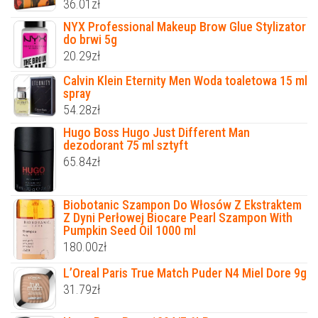
36.01
zł
NYX Professional Makeup Brow Glue Stylizator
do brwi 5g
20.29
zł
Calvin Klein Eternity Men Woda toaletowa 15 ml
spray
54.28
zł
Hugo Boss Hugo Just Different Man
dezodorant 75 ml sztyft
65.84
zł
Biobotanic Szampon Do Włosów Z Ekstraktem
Z Dyni Perłowej Biocare Pearl Szampon With
Pumpkin Seed Oil 1000 ml
180.00
zł
L’Oreal Paris True Match Puder N4 Miel Dore 9g
31.79
zł