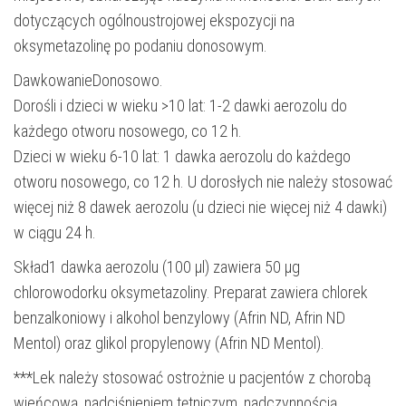
dotyczących ogólnoustrojowej ekspozycji na
oksymetazolinę po podaniu donosowym.
DawkowanieDonosowo.
Dorośli i dzieci w wieku >10 lat: 1-2 dawki aerozolu do
każdego otworu nosowego, co 12 h.
Dzieci w wieku 6-10 lat: 1 dawka aerozolu do każdego
otworu nosowego, co 12 h. U dorosłych nie należy stosować
więcej niż 8 dawek aerozolu (u dzieci nie więcej niż 4 dawki)
w ciągu 24 h.
Skład1 dawka aerozolu (100 µl) zawiera 50 µg
chlorowodorku oksymetazoliny. Preparat zawiera chlorek
benzalkoniowy i alkohol benzylowy (Afrin ND, Afrin ND
Mentol) oraz glikol propylenowy (Afrin ND Mentol).
***Lek należy stosować ostrożnie u pacjentów z chorobą
wieńcową, nadciśnieniem tętniczym, nadczynnością