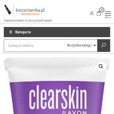
Przejdź
do
0
treści
Menu
Znane kosmetyki w korzystnych cenach
Kategorie