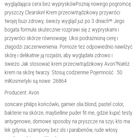
wyglądająca cera bez wypryskówPoznaj nowego pogromcę
pryszczy Clearskin! Krem przeciwtrądzikowy przywróci
twojej buzi zdrowy, świeży wygląd już po 3 dniach*! Jego
bogata formuła skutecznie rozprawi się z wypryskami i
przywróci skórze równowagę. Ukoi podrażnioną cerę i
złagodzi zaczerwienienia. Pomoże też odpowiednio nawilżyć
skórę i delikatnie ją rozjaśni, aby wyglądała zdrowo i
świeżo.Jak stosować krem przeciwtrądzikowy Avon?Nałóż
krem na skórę twarzy. Stosuj codziennie.Pojemność : 50
mlKosmetyki są nowe .26864
Producent: Avon
sonicare philips końcówki, garnier olia blond, pastel color,
bakterie na skórze, maybelline puder fit me, gdzie kupić testy
antygenowe, domowe sposoby na pryszcze na szyi, kto ma
lek gdynia, szampony bez sls i parabenów, rude włosy