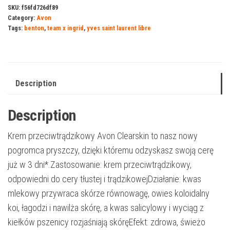
SKU:
f56fd726df89
Category:
Avon
Tags:
benton
,
team x ingrid
,
yves saint laurent libre
Description
Description
Krem przeciwtrądzikowy Avon Clearskin to nasz nowy
pogromca pryszczy, dzięki któremu odzyskasz swoją cerę
już w 3 dni*.Zastosowanie: krem przeciwtrądzikowy,
odpowiedni do cery tłustej i trądzikowejDziałanie: kwas
mlekowy przywraca skórze równowagę, owies koloidalny
koi, łagodzi i nawilża skórę, a kwas salicylowy i wyciąg z
kiełków pszenicy rozjaśniają skóręEfekt: zdrowa, świeżo