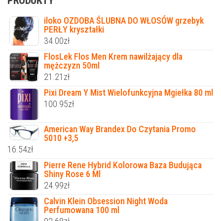
PRODUKTY
iloko OZDOBA ŚLUBNA DO WŁOSÓW grzebyk
PERŁY kryształki
34.00
zł
FlosLek Flos Men Krem nawilżający dla
mężczyzn 50ml
21.21
zł
Pixi Dream Y Mist Wielofunkcyjna Mgiełka 80 ml
100.95
zł
American Way Brandex Do Czytania Promo
5010 +3,5
16.54
zł
Pierre Rene Hybrid Kolorowa Baza Budująca
Shiny Rose 6 Ml
24.99
zł
Calvin Klein Obsession Night Woda
Perfumowana 100 ml