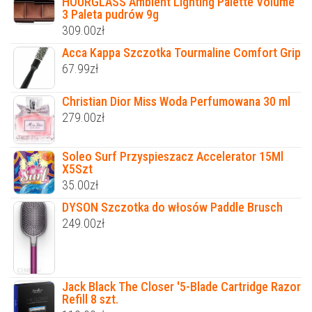
HOURGLASS Ambient Lighting Palette Volume
3 Paleta pudrów 9g
309.00
zł
Acca Kappa Szczotka Tourmaline Comfort Grip
67.99
zł
Christian Dior Miss Woda Perfumowana 30 ml
279.00
zł
Soleo Surf Przyspieszacz Accelerator 15Ml
X5Szt
35.00
zł
DYSON Szczotka do włosów Paddle Brusch
249.00
zł
Jack Black The Closer '5-Blade Cartridge Razor
Refill 8 szt.