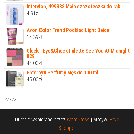
Intervion, 499888 Mała szczoteczka do rąk
4.91
zł
Avon Color Trend Podkład Light Beige
14.39
zł
Sleek - Eye&Cheek Palette See You At Midnight
028
44.00
zł
Enternyti Perfumy Męskie 100 ml
45.00
zł
zzzzz
Dumnie wspierane przez
WordPress
|
Motyw:
Envo
Shopper