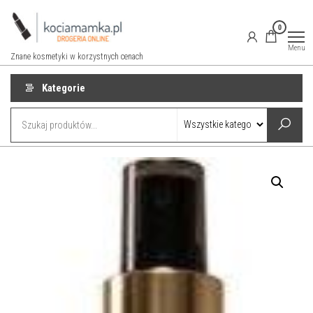
Przejdź
do
0
treści
Menu
Znane kosmetyki w korzystnych cenach
Kategorie