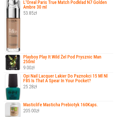
L'Oreal Paris True Match Podkład N7 Golden
Ambre 30 ml
53.85
zł
Playboy Play It Wild Żel Pod Prysznic Man
250ml
9.00
zł
Opi Nail Lacquer Lakier Do Paznokci 15 Ml Nl
F85 Is That A Spear In Your Pocket?
25.28
zł
Masticlife Masticha Prebiotyk 160Kaps.
205.00
zł