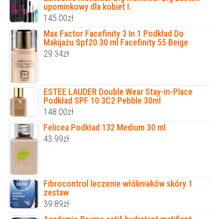
upominkowy dla kobiet I.
145.00
zł
Max Factor Facefinity 3 In 1 Podkład Do
Makijażu Spf20 30 ml Facefinity 55 Beige
29.34
zł
ESTEE LAUDER Double Wear Stay-in-Place
Podkład SPF 10 3C2 Pebble 30ml
148.00
zł
Felicea Podkład 132 Medium 30 ml
43.99
zł
Fibrocontrol leczenie włókniaków skóry 1
zestaw
39.89
zł