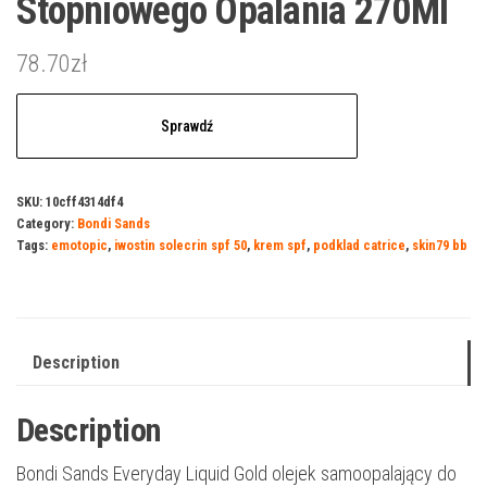
Stopniowego Opalania 270Ml
78.70
zł
Sprawdź
SKU:
10cff4314df4
Category:
Bondi Sands
Tags:
emotopic
,
iwostin solecrin spf 50
,
krem spf
,
podklad catrice
,
skin79 bb
Description
Description
Bondi Sands Everyday Liquid Gold olejek samoopalający do