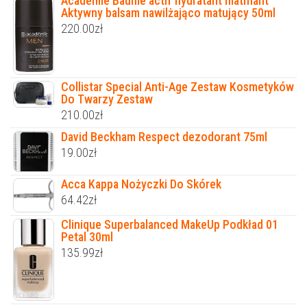
Academie Baume actif hydratant matifiant
Aktywny balsam nawilżająco matujący 50ml
220.00
zł
Collistar Special Anti-Age Zestaw Kosmetyków
Do Twarzy Zestaw
210.00
zł
David Beckham Respect dezodorant 75ml
19.00
zł
Acca Kappa Nożyczki Do Skórek
64.42
zł
Clinique Superbalanced MakeUp Podkład 01
Petal 30ml
135.99
zł