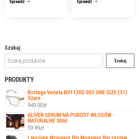
Sprawdź
Sprawdź
Szukaj
Szukaj
PRODUKTY
Bottega Veneta BV1120O 003 ONE SIZE (51)
Szare
949.00
zł
ALIVER SERUM NA POROST WŁOSÓW -
NATURALNE 30ml
59.99
zł
Lancôme Monsieur Big Monsieur Big zestaw