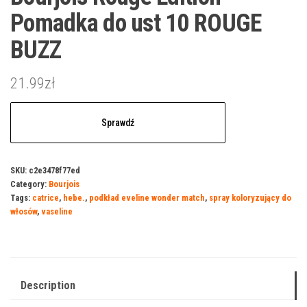
Pomadka do ust 10 ROUGE
BUZZ
21.99
zł
Sprawdź
SKU:
c2e3478f77ed
Category:
Bourjois
Tags:
catrice
,
hebe.
,
podkład eveline wonder match
,
spray koloryzujący do
włosów
,
vaseline
Description