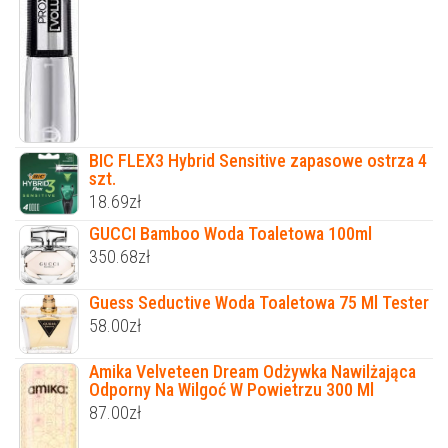
BIC FLEX3 Hybrid Sensitive zapasowe ostrza 4
szt.
18.69
zł
GUCCI Bamboo Woda Toaletowa 100ml
350.68
zł
Guess Seductive Woda Toaletowa 75 Ml Tester
58.00
zł
Amika Velveteen Dream Odżywka Nawilżająca
Odporny Na Wilgoć W Powietrzu 300 Ml
87.00
zł