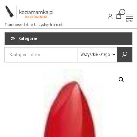
Przejdź
do
0
treści
Menu
Znane kosmetyki w korzystnych cenach
Kategorie