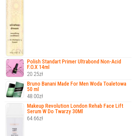
Polish Standart Primer Ultrabond Non-Acid
F.O.X 14ml
20.25
zł
Bruno Banani Made For Men Woda Toaletowa
50 ml
48.00
zł
Makeup Revolution London Rehab Face Lift
Serum W Do Twarzy 30Ml
64.66
zł