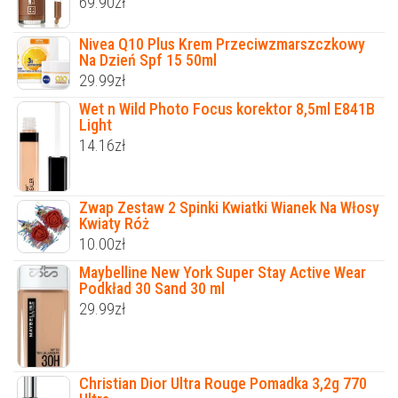
69.90
zł
Nivea Q10 Plus Krem Przeciwzmarszczkowy
Na Dzień Spf 15 50ml
29.99
zł
Wet n Wild Photo Focus korektor 8,5ml E841B
Light
14.16
zł
Zwap Zestaw 2 Spinki Kwiatki Wianek Na Włosy
Kwiaty Róż
10.00
zł
Maybelline New York Super Stay Active Wear
Podkład 30 Sand 30 ml
29.99
zł
Christian Dior Ultra Rouge Pomadka 3,2g 770