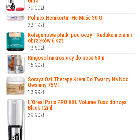
Ultra
79.00
zł
Polmex Hemkortin-Hc Maść 30 G
33.19
zł
Kolagenowe płatki pod oczy - Redukcja cieni i
obrzęków 6 szt.
13.60
zł
Ringosol mikrospray do nosa 50ml
15.90
zł
Soraya Oat Therapy Krem Do Twarzy Na Noc
Owsiany 75Ml
13.99
zł
L'Oreal Paris PRO XXL Volume Tusz do rzęs
Black 12ml
39.90
zł