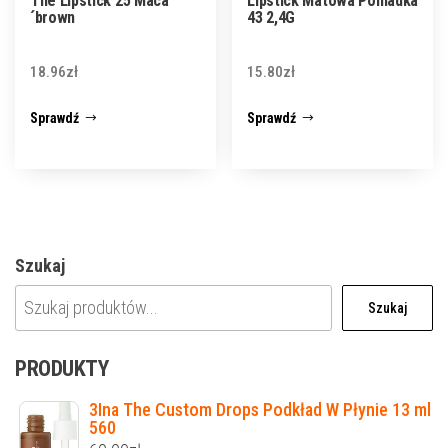
The Lipstick 25 Maca
Lipstick Matowa Pomadka
´brown
43 2,4G
18.96
zł
15.80
zł
Sprawdź
Sprawdź
Szukaj
Szukaj
PRODUKTY
3Ina The Custom Drops Podkład W Płynie 13 ml
560