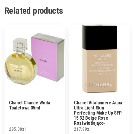
Related products
Chanel Chance Woda
Chanel Vitalumiere Aqua
Toaletowa 35ml
Ultra Light Skin
Perfecting Make Up SFP
15 32 Beige Rose
Rozświetlająco-
nawilżający podkład w
285.00
zł
217.99
zł
płynie 30ml