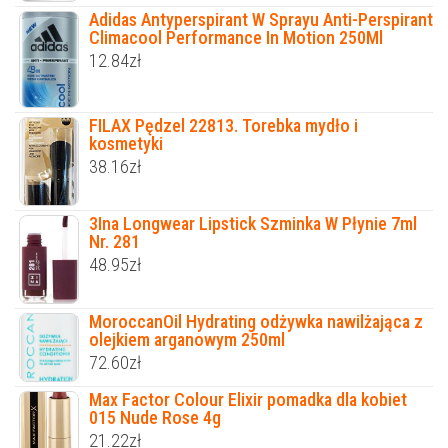
Adidas Antyperspirant W Sprayu Anti-Perspirant
Climacool Performance In Motion 250Ml
12.84
zł
FILAX Pędzel 22813. Torebka mydło i
kosmetyki
38.16
zł
3Ina Longwear Lipstick Szminka W Płynie 7ml
Nr. 281
48.95
zł
MoroccanOil Hydrating odżywka nawilżająca z
olejkiem arganowym 250ml
72.60
zł
Max Factor Colour Elixir pomadka dla kobiet
015 Nude Rose 4g
21.22
zł