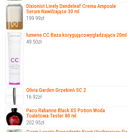
Dixionist Lively Dandeleaf Crema Ampoule
Serum Nawilżające 30 ml
199.99
zł
lumene CC Baza korygującowygładzająca 20ml
49.50
zł
Olivia Garden Grzebień SC 2
16.92
zł
Paco Rabanne Black XS Potion Woda
Toaletowa Tester 80 ml
202.95
zł
Guam Lacote Rassodante Krem Ujędrniający Do