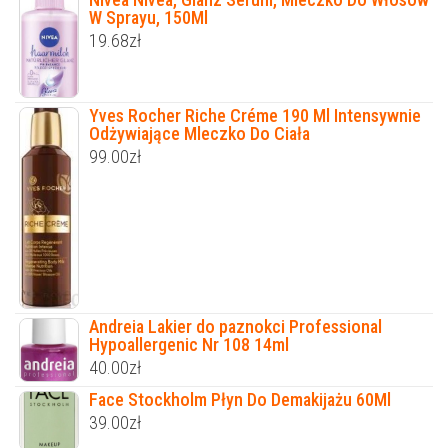
W Sprayu, 150Ml
19.68
zł
Yves Rocher Riche Créme 190 Ml Intensywnie
Odżywiające Mleczko Do Ciała
99.00
zł
Andreia Lakier do paznokci Professional
Hypoallergenic Nr 108 14ml
40.00
zł
Face Stockholm Płyn Do Demakijażu 60Ml
39.00
zł