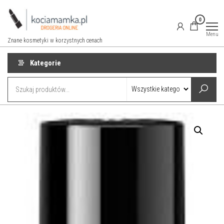
Przejdź
do
0
treści
Menu
Znane kosmetyki w korzystnych cenach
Kategorie