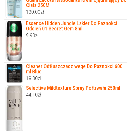
Ciała 250Ml
130.00
zł
Essence Hidden Jungle Lakier Do Paznokci
Odcień 01 Secret Gem 8ml
9.90
zł
Cleaner Odtłuszczacz wege Do Paznokci 600
ml Blue
18.00
zł
Selective Mildtexture Spray Półtrwała 250ml
44.10
zł