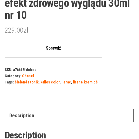
efekt zdrowego wyglądu 30ml
nr 10
229.00
zł
Sprawdź
SKU:
a76618fdcbea
Category:
Chanel
Tags:
bielenda tonik
,
kallos color
,
lierac
,
lirene krem bb
Description
Description