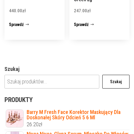
440.00
zł
247.00
zł
Sprawdź
Sprawdź
Szukaj
Szukaj
PRODUKTY
Barry M Fresh Face Korektor Maskujący Dla
Doskonałej Skóry Odcień 5 6 Ml
26.20
zł
Nivea Nivea, Glanz Serum, Mleczko Do Włosów