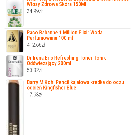
Włosy Zdrowa Skóra 150Ml
34.99
zł
Paco Rabanne 1 Million Elixir Woda
Perfumowana 100 ml
412.66
zł
Dr Irena Eris Refreshing Toner Tonik
Odświeżający 200ml
53.82
zł
Barry M Kohl Pencil kajalowa kredka do oczu
odcień Kingfisher Blue
17.63
zł