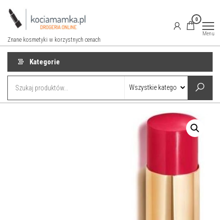
Przejdź
do
0
treści
Menu
Znane kosmetyki w korzystnych cenach
Kategorie