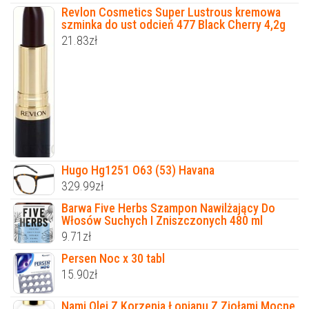
Revlon Cosmetics Super Lustrous kremowa
szminka do ust odcień 477 Black Cherry 4,2g
21.83
zł
Hugo Hg1251 O63 (53) Havana
329.99
zł
Barwa Five Herbs Szampon Nawilżający Do
Włosów Suchych I Zniszczonych 480 ml
9.71
zł
Persen Noc x 30 tabl
15.90
zł
Nami Olej Z Korzenia Łopianu Z Ziołami Mocne