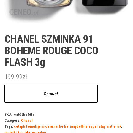
CHANEL SZMINKA 91
BOHEME ROUGE COCO
FLASH 3g
199.99
zł
Sprawdź
SKU:
fca692bb0dfc
Category:
Chanel
Tags:
cetaphil emulsja micelarna
,
he be
,
maybelline super stay matte ink
,
mgiełki do ciała
,
prosalon