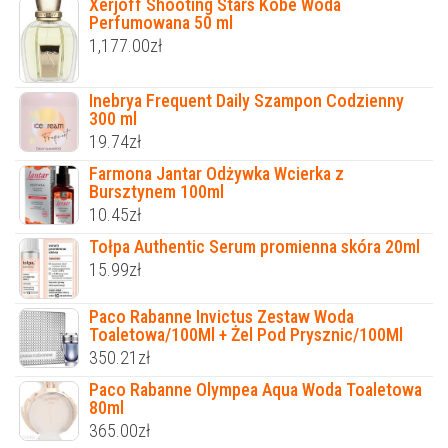
Xerjoff Shooting Stars Kobe Woda
Perfumowana 50 ml
1,177.00
zł
Inebrya Frequent Daily Szampon Codzienny
300 ml
19.74
zł
Farmona Jantar Odżywka Wcierka z
Bursztynem 100ml
10.45
zł
Tołpa Authentic Serum promienna skóra 20ml
15.99
zł
Paco Rabanne Invictus Zestaw Woda
Toaletowa/100Ml + Żel Pod Prysznic/100Ml
350.21
zł
Paco Rabanne Olympea Aqua Woda Toaletowa
80ml
365.00
zł