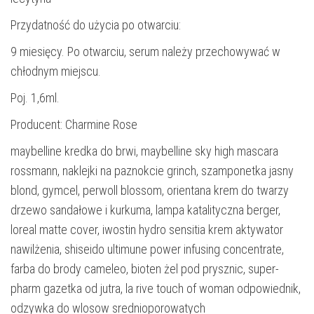
Przydatność do użycia po otwarciu:
9 miesięcy. Po otwarciu, serum należy przechowywać w
chłodnym miejscu.
Poj. 1,6ml.
Producent: Charmine Rose
maybelline kredka do brwi, maybelline sky high mascara
rossmann, naklejki na paznokcie grinch, szamponetka jasny
blond, gymcel, perwoll blossom, orientana krem do twarzy
drzewo sandałowe i kurkuma, lampa katalityczna berger,
loreal matte cover, iwostin hydro sensitia krem aktywator
nawilżenia, shiseido ultimune power infusing concentrate,
farba do brody cameleo, bioten żel pod prysznic, super-
pharm gazetka od jutra, la rive touch of woman odpowiednik,
odzywka do wlosow srednioporowatych