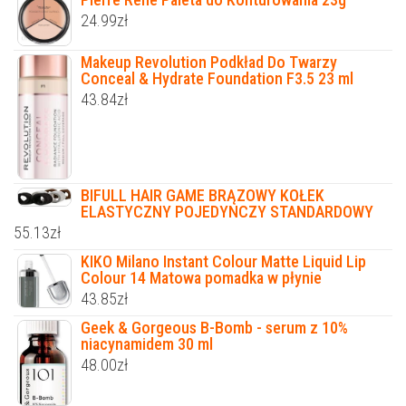
24.99
zł
Makeup Revolution Podkład Do Twarzy
Conceal & Hydrate Foundation F3.5 23 ml
43.84
zł
BIFULL HAIR GAME BRĄZOWY KOŁEK
ELASTYCZNY POJEDYNCZY STANDARDOWY
55.13
zł
KIKO Milano Instant Colour Matte Liquid Lip
Colour 14 Matowa pomadka w płynie
43.85
zł
Geek & Gorgeous B-Bomb - serum z 10%
niacynamidem 30 ml
48.00
zł