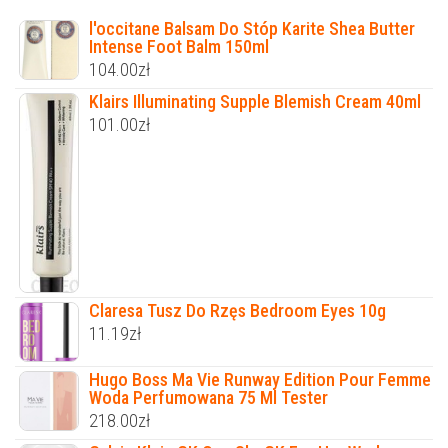
l'occitane Balsam Do Stóp Karite Shea Butter
Intense Foot Balm 150ml
104.00
zł
Klairs Illuminating Supple Blemish Cream 40ml
101.00
zł
Claresa Tusz Do Rzęs Bedroom Eyes 10g
11.19
zł
Hugo Boss Ma Vie Runway Edition Pour Femme
Woda Perfumowana 75 Ml Tester
218.00
zł