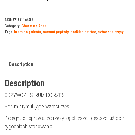
SKU:
f71f911a47f9
Category:
Charmine Rose
Tags:
krem po goleniu
,
nacomi peptydy
,
podklad catrice
,
sztuczne rzęsy
Description
Description
ODŻYWCZE SERUM DO RZĘS
Serum stymulujące wzrost rzęs.
Pielęgnuje i sprawia, że rzęsy są dłuższe i gęstsze już po 4
tygodniach stosowania.