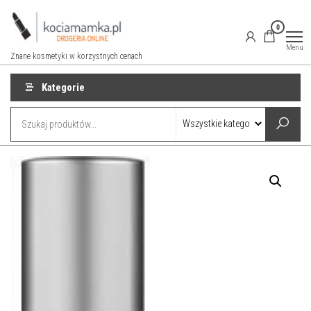
Przejdź
do
0
treści
Menu
Znane kosmetyki w korzystnych cenach
Kategorie