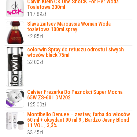
Calvin Klein CK One ShoCK For Her Woda
Toaletowa 200ml
117.89
zł
Slava zaitsev Maroussia Woman Woda
toaletowa 100ml spray
42.85
zł
colorwin Spray do retuszu odrostu i siwych
włosów black 75ml
32.00
zł
Calvier Frezarka Do Paznokci Super Mocna
65W ZS-601 DM202
125.00
zł
Montibello Denuee – zestaw, farba do włosów
60 ml + oksydant 90 ml 9 , Bardzo Jasny Blond
11 VOL , 3,3%
33.45
zł