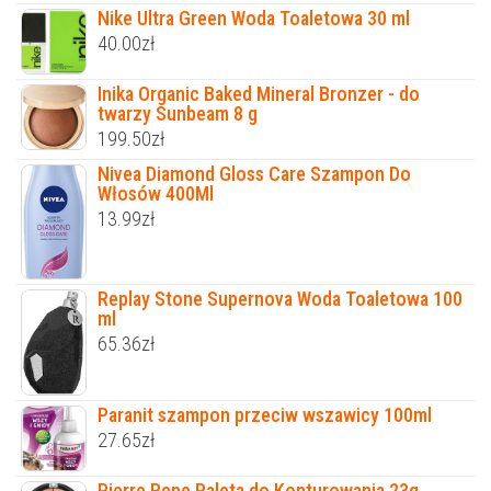
Nike Ultra Green Woda Toaletowa 30 ml
40.00
zł
Inika Organic Baked Mineral Bronzer - do
twarzy Sunbeam 8 g
199.50
zł
Nivea Diamond Gloss Care Szampon Do
Włosów 400Ml
13.99
zł
Replay Stone Supernova Woda Toaletowa 100
ml
65.36
zł
Paranit szampon przeciw wszawicy 100ml
27.65
zł
Pierre Rene Paleta do Konturowania 23g