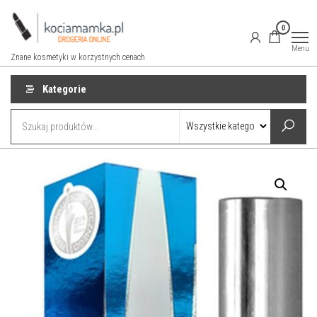
Przejdź
do
0
treści
Menu
Znane kosmetyki w korzystnych cenach
Kategorie