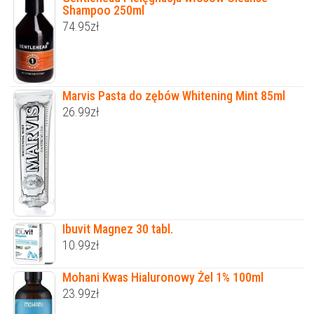
Shampoo 250ml
74.95
zł
Marvis Pasta do zębów Whitening Mint 85ml
26.99
zł
Ibuvit Magnez 30 tabl.
10.99
zł
Mohani Kwas Hialuronowy Żel 1% 100ml
23.99
zł