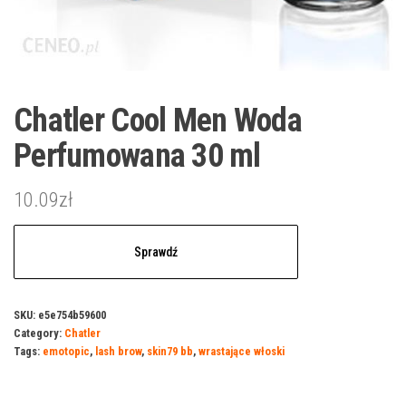
Chatler Cool Men Woda
Perfumowana 30 ml
10.09
zł
Sprawdź
SKU:
e5e754b59600
Category:
Chatler
Tags:
emotopic
,
lash brow
,
skin79 bb
,
wrastające włoski