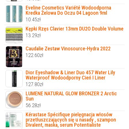
Eveline Cosmetics Variété Wodoodporna
Kredka Żelowa Do Oczu 04 Lagoon 9ml
10.45
zł
Kępki Rzęs Clavier 13mm DU2O Double Volume
13.29
zł
Caudalie Zestaw Vinosource-Hydra 2022
122.60
zł
Dior Eyeshadow & Liner Duo 457 Water Lily
Waterproof Wodoodporny Cień I Liner
127.80
zł
LUMENE NATURAL GLOW BRONZER 2 Arctic
Sun
56.28
zł
Kérastase Spécifique pielęgnacja włosów
przetłuszczających się u nasady , szampon
Divalent, maska, serum Potentialiste