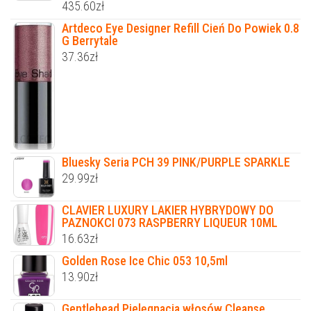
435.60
zł
Artdeco Eye Designer Refill Cień Do Powiek 0.8
G Berrytale
37.36
zł
Bluesky Seria PCH 39 PINK/PURPLE SPARKLE
29.99
zł
CLAVIER LUXURY LAKIER HYBRYDOWY DO
PAZNOKCI 073 RASPBERRY LIQUEUR 10ML
16.63
zł
Golden Rose Ice Chic 053 10,5ml
13.90
zł
Gentlehead Pielęgnacja włosów Cleanse