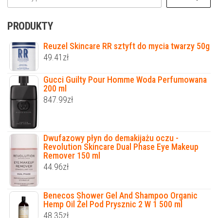
PRODUKTY
Reuzel Skincare RR sztyft do mycia twarzy 50g
49.41
zł
Gucci Guilty Pour Homme Woda Perfumowana
200 ml
847.99
zł
Dwufazowy płyn do demakijażu oczu -
Revolution Skincare Dual Phase Eye Makeup
Remover 150 ml
44.96
zł
Benecos Shower Gel And Shampoo Organic
Hemp Oil Żel Pod Prysznic 2 W 1 500 ml
48.35
zł