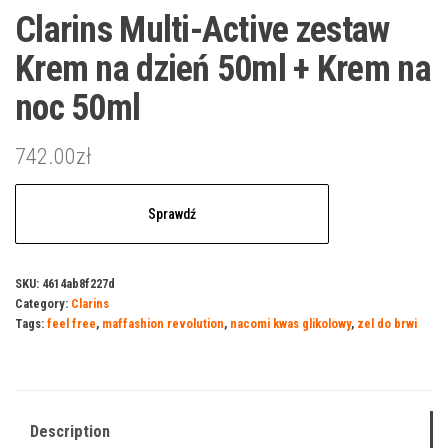
Clarins Multi-Active zestaw
Krem na dzień 50ml + Krem na
noc 50ml
742.00
zł
Sprawdź
SKU:
4614ab8f227d
Category:
Clarins
Tags:
feel free
,
maffashion revolution
,
nacomi kwas glikolowy
,
zel do brwi
Description