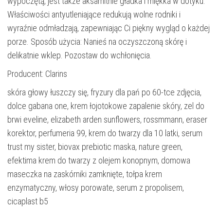
wypoczętą, jest także aksamitnie gładka i miękka w dotyku.
Właściwości antyutleniające redukują wolne rodniki i
wyraźnie odmładzają, zapewniając Ci piękny wygląd o każdej
porze. Sposób użycia: Nanieś na oczyszczoną skórę i
delikatnie wklep. Pozostaw do wchłonięcia.
Producent: Clarins
skóra głowy łuszczy się, fryzury dla pań po 60-tce zdjęcia,
dolce gabana one, krem łojotokowe zapalenie skóry, zel do
brwi eveline, elizabeth arden sunflowers, rossmmann, eraser
korektor, perfumeria 99, krem do twarzy dla 10 latki, serum
trust my sister, biovax prebiotic maska, nature green,
efektima krem do twarzy z olejem konopnym, domowa
maseczka na zaskórniki zamknięte, tołpa krem
enzymatyczny, włosy porowate, serum z propolisem,
cicaplast b5