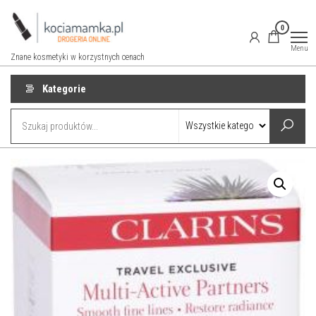
Przejdź
do
0
treści
Menu
Znane kosmetyki w korzystnych cenach
Kategorie