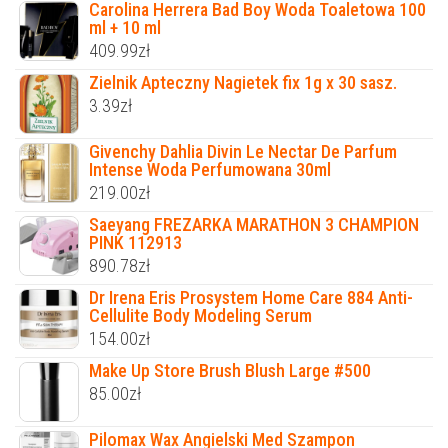
Carolina Herrera Bad Boy Woda Toaletowa 100
ml + 10 ml
409.99
zł
Zielnik Apteczny Nagietek fix 1g x 30 sasz.
3.39
zł
Givenchy Dahlia Divin Le Nectar De Parfum
Intense Woda Perfumowana 30ml
219.00
zł
Saeyang FREZARKA MARATHON 3 CHAMPION
PINK 112913
890.78
zł
Dr Irena Eris Prosystem Home Care 884 Anti-
Cellulite Body Modeling Serum
154.00
zł
Make Up Store Brush Blush Large #500
85.00
zł
Pilomax Wax Angielski Med Szampon