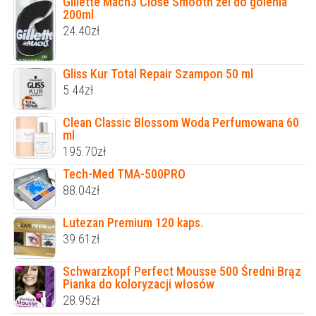
Gillette Mach3 Close Smooth żel do golenia
200ml
24.40
zł
Gliss Kur Total Repair Szampon 50 ml
5.44
zł
Clean Classic Blossom Woda Perfumowana 60
ml
195.70
zł
Tech-Med TMA-500PRO
88.04
zł
Lutezan Premium 120 kaps.
39.61
zł
Schwarzkopf Perfect Mousse 500 Średni Brąz
Pianka do koloryzacji włosów
28.95
zł