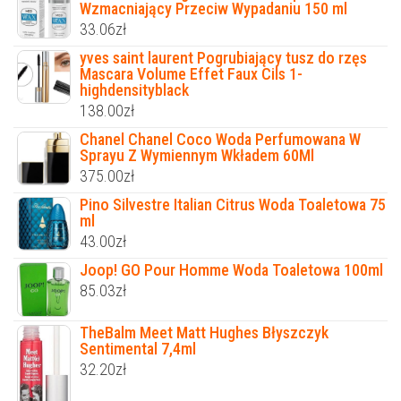
Wzmacniający Przeciw Wypadaniu 150 ml
33.06
zł
yves saint laurent Pogrubiający tusz do rzęs
Mascara Volume Effet Faux Cils 1-
highdensityblack
138.00
zł
Chanel Chanel Coco Woda Perfumowana W
Sprayu Z Wymiennym Wkładem 60Ml
375.00
zł
Pino Silvestre Italian Citrus Woda Toaletowa 75
ml
43.00
zł
Joop! GO Pour Homme Woda Toaletowa 100ml
85.03
zł
TheBalm Meet Matt Hughes Błyszczyk
Sentimental 7,4ml
32.20
zł