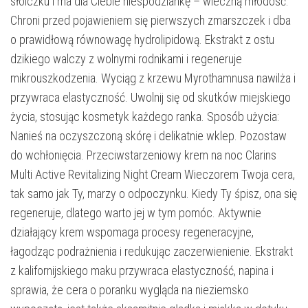
słoiczku i ma dla Ciebie niespodziankę – wieczną młodość.
Chroni przed pojawieniem się pierwszych zmarszczek i dba
o prawidłową równowagę hydrolipidową. Ekstrakt z ostu
dzikiego walczy z wolnymi rodnikami i regeneruje
mikrouszkodzenia. Wyciąg z krzewu Myrothamnusa nawilża i
przywraca elastyczność. Uwolnij się od skutków miejskiego
życia, stosując kosmetyk każdego ranka. Sposób użycia:
Nanieś na oczyszczoną skórę i delikatnie wklep. Pozostaw
do wchłonięcia. Przeciwstarzeniowy krem na noc Clarins
Multi Active Revitalizing Night Cream Wieczorem Twoja cera,
tak samo jak Ty, marzy o odpoczynku. Kiedy Ty śpisz, ona się
regeneruje, dlatego warto jej w tym pomóc. Aktywnie
działający krem wspomaga procesy regeneracyjne,
łagodząc podrażnienia i redukując zaczerwienienie. Ekstrakt
z kalifornijskiego maku przywraca elastyczność, napina i
sprawia, że cera o poranku wygląda na nieziemsko