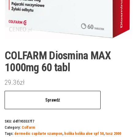
COLFARM Diosmina MAX
1000mg 60 tabl
29.36
zł
Sprawdź
SKU:
d4ff955537f7
Category:
Colfarm
Tags:
dermedic capilarte szampon
,
holika holika aloe spf 50
,
tusz 2000