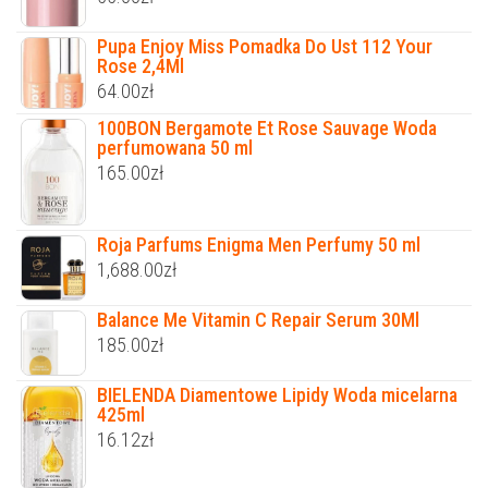
Pupa Enjoy Miss Pomadka Do Ust 112 Your
Rose 2,4Ml
64.00
zł
100BON Bergamote Et Rose Sauvage Woda
perfumowana 50 ml
165.00
zł
Roja Parfums Enigma Men Perfumy 50 ml
1,688.00
zł
Balance Me Vitamin C Repair Serum 30Ml
185.00
zł
BIELENDA Diamentowe Lipidy Woda micelarna
425ml
16.12
zł