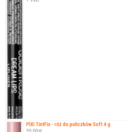
PIXI TintFix - róż do policzków Soft 4 g
55.00
zł