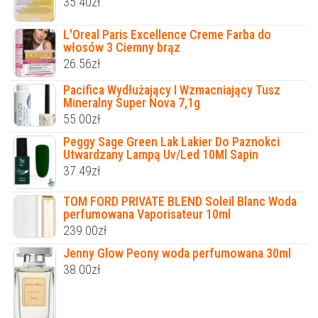
35.40
zł
L'Oreal Paris Excellence Creme Farba do
włosów 3 Ciemny brąz
26.56
zł
Pacifica Wydłużający I Wzmacniający Tusz
Mineralny Super Nova 7,1g
55.00
zł
Peggy Sage Green Lak Lakier Do Paznokci
Utwardzany Lampą Uv/Led 10Ml Sapin
37.49
zł
TOM FORD PRIVATE BLEND Soleil Blanc Woda
perfumowana Vaporisateur 10ml
239.00
zł
Jenny Glow Peony woda perfumowana 30ml
38.00
zł