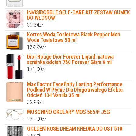
INVISIBOBBLE SELF-CARE KIT ZESTAW GUMEK
DO WŁOSÓW
39.34
zł
Korres Woda Toaletowa Black Pepper Men
Woda Toaletowa 50 ml
139.99
zł
Dior Rouge Dior Forever Liquid matowa
szminka odcień 760 Forever Glam 6 ml
171.00
zł
Max Factor Facefinity Lasting Performance
Podkład W Płynie Dla Długotrwałego Efektu
Odcień 104 Vanilla 35 ml
32.99
zł
MOSCHINO OKULARY MOS 565/F J5G
571.00
zł
GOLDEN ROSE DREAM KREDKA DO UST 510
7.99
zł