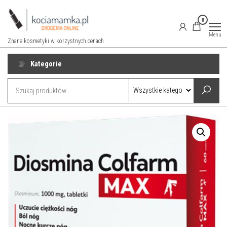
Przejdź
do
0
treści
Menu
Znane kosmetyki w korzystnych cenach
Kategorie