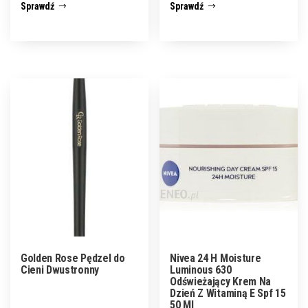
Sprawdź
Sprawdź
Golden Rose Pędzel do
Nivea 24 H Moisture
Cieni Dwustronny
Luminous 630
Odświeżający Krem Na
Dzień Z Witaminą E Spf 15
50 Ml