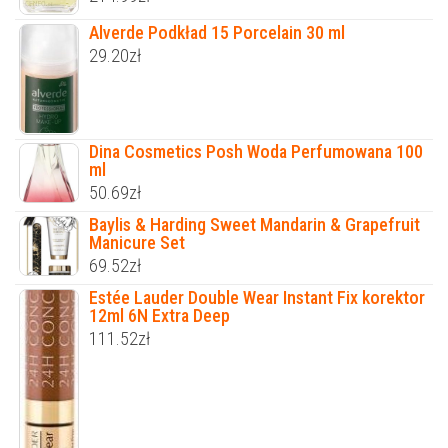
Alverde Podkład 15 Porcelain 30 ml
29.20
zł
Dina Cosmetics Posh Woda Perfumowana 100
ml
50.69
zł
Baylis & Harding Sweet Mandarin & Grapefruit
Manicure Set
69.52
zł
Estée Lauder Double Wear Instant Fix korektor
12ml 6N Extra Deep
111.52
zł