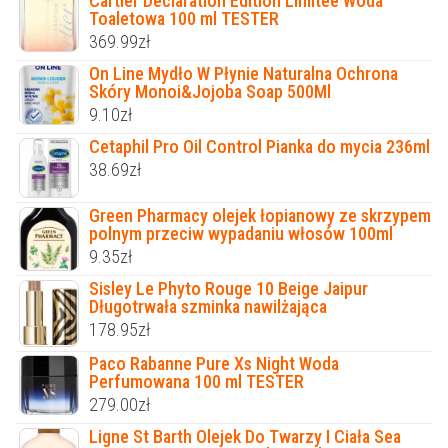
Cartier Declaration Edition Limitee Woda
Toaletowa 100 ml TESTER
369.99
zł
On Line Mydło W Płynie Naturalna Ochrona
Skóry Monoi&Jojoba Soap 500Ml
9.10
zł
Cetaphil Pro Oil Control Pianka do mycia 236ml
38.69
zł
Green Pharmacy olejek łopianowy ze skrzypem
polnym przeciw wypadaniu włosów 100ml
9.35
zł
Sisley Le Phyto Rouge 10 Beige Jaipur
Długotrwała szminka nawilżająca
178.95
zł
Paco Rabanne Pure Xs Night Woda
Perfumowana 100 ml TESTER
279.00
zł
Ligne St Barth Olejek Do Twarzy I Ciała Sea