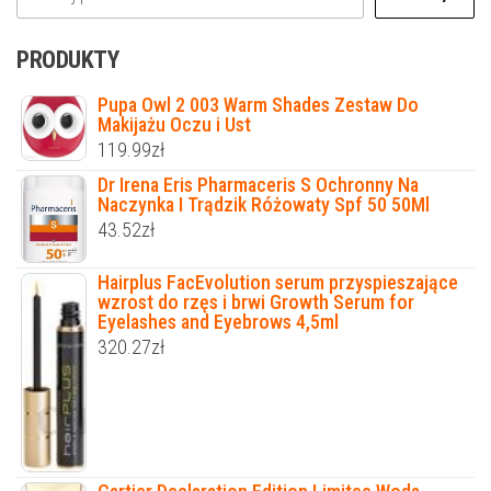
PRODUKTY
Pupa Owl 2 003 Warm Shades Zestaw Do
Makijażu Oczu i Ust
119.99
zł
Dr Irena Eris Pharmaceris S Ochronny Na
Naczynka I Trądzik Różowaty Spf 50 50Ml
43.52
zł
Hairplus FacEvolution serum przyspieszające
wzrost do rzęs i brwi Growth Serum for
Eyelashes and Eyebrows 4,5ml
320.27
zł