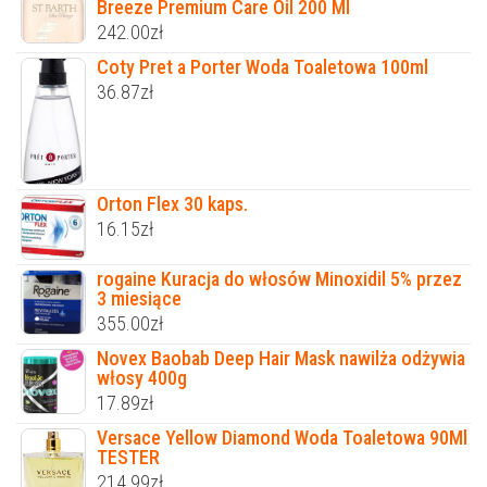
Breeze Premium Care Oil 200 Ml
242.00
zł
Coty Pret a Porter Woda Toaletowa 100ml
36.87
zł
Orton Flex 30 kaps.
16.15
zł
rogaine Kuracja do włosów Minoxidil 5% przez
3 miesiące
355.00
zł
Novex Baobab Deep Hair Mask nawilża odżywia
włosy 400g
17.89
zł
Versace Yellow Diamond Woda Toaletowa 90Ml
TESTER
214.99
zł