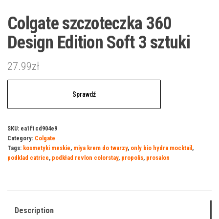
Colgate szczoteczka 360
Design Edition Soft 3 sztuki
27.99
zł
Sprawdź
SKU:
ea1f1cd904e9
Category:
Colgate
Tags:
kosmetyki meskie
,
miya krem do twarzy
,
only bio hydra mocktail
,
podklad catrice
,
podkład revlon colorstay
,
propolis
,
prosalon
Description