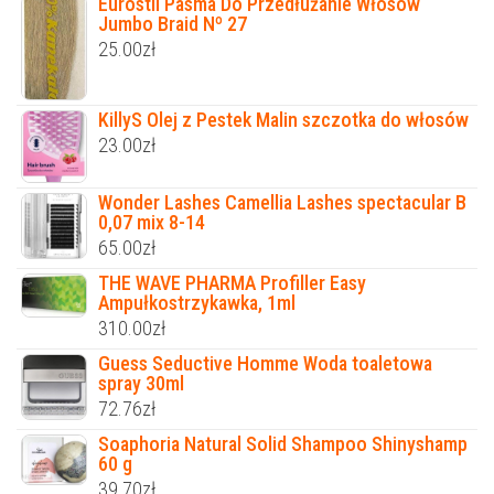
Eurostil Pasma Do Przedłużanie Włosów
Jumbo Braid Nº 27
25.00
zł
KillyS Olej z Pestek Malin szczotka do włosów
23.00
zł
Wonder Lashes Camellia Lashes spectacular B
0,07 mix 8-14
65.00
zł
THE WAVE PHARMA Profiller Easy
Ampułkostrzykawka, 1ml
310.00
zł
Guess Seductive Homme Woda toaletowa
spray 30ml
72.76
zł
Soaphoria Natural Solid Shampoo Shinyshamp
60 g
39.70
zł