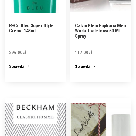
R+Co Bleu Super Style
Calvin Klein Euphoria Men
Crème 148ml
Woda Toaletowa 50 Ml
Spray
296.00
zł
117.00
zł
Sprawdź
Sprawdź