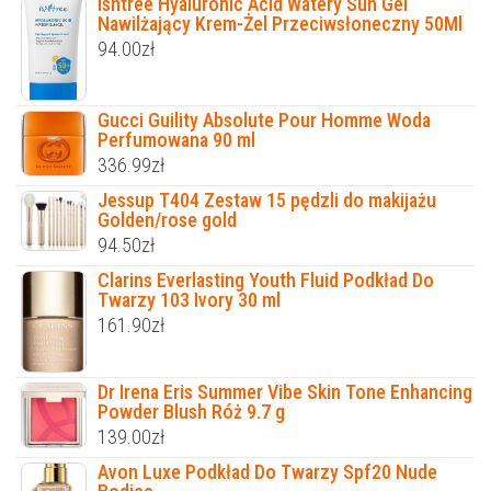
Isntree Hyaluronic Acid Watery Sun Gel
Nawilżający Krem-Żel Przeciwsłoneczny 50Ml
94.00
zł
Gucci Guility Absolute Pour Homme Woda
Perfumowana 90 ml
336.99
zł
Jessup T404 Zestaw 15 pędzli do makijażu
Golden/rose gold
94.50
zł
Clarins Everlasting Youth Fluid Podkład Do
Twarzy 103 Ivory 30 ml
161.90
zł
Dr Irena Eris Summer Vibe Skin Tone Enhancing
Powder Blush Róż 9.7 g
139.00
zł
Avon Luxe Podkład Do Twarzy Spf20 Nude