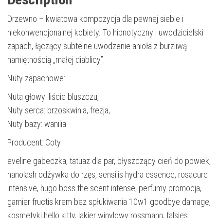
Drzewno – kwiatowa kompozycja dla pewnej siebie i
niekonwencjonalnej kobiety. To hipnotyczny i uwodzicielski
zapach, łączący subtelne uwodzenie anioła z burzliwą
namiętnością „małej diablicy”.
Nuty zapachowe:
Nuta głowy: liście bluszczu,
Nuty serca: brzoskwinia, frezja,
Nuty bazy: wanilia
Producent: Coty
eveline gabeczka, tatuaz dla par, błyszczący cień do powiek,
nanolash odżywka do rzęs, sensilis hydra essence, rosacure
intensive, hugo boss the scent intense, perfumy promocja,
garnier fructis krem bez spłukiwania 10w1 goodbye damage,
kosmetyki hello kitty, lakier winylowy rossmann, falsies