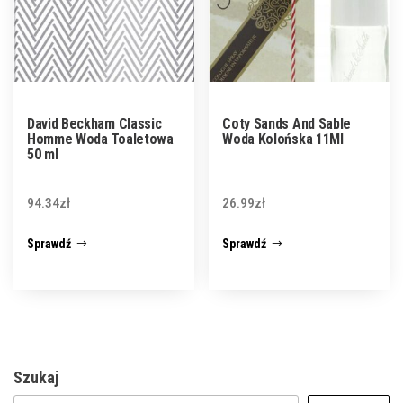
David Beckham Classic
Coty Sands And Sable
Homme Woda Toaletowa
Woda Kolońska 11Ml
50 ml
94.34
zł
26.99
zł
Sprawdź
Sprawdź
Szukaj