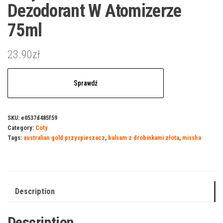
Dezodorant W Atomizerze
75ml
23.90
zł
Sprawdź
SKU:
e0537d485f59
Category:
Coty
Tags:
australian gold przyspieszacz
,
balsam z drobinkami złota
,
missha
Description
Description