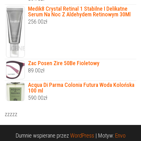
Medik8 Crystal Retinal 1 Stabilne I Delikatne
Serum Na Noc Z Aldehydem Retinowym 30Ml
256.00
zł
Zac Posen Zire 50Be Fioletowy
89.00
zł
Acqua Di Parma Colonia Futura Woda Kolońska
100 ml
590.00
zł
zzzzz
Dumnie wspierane przez
WordPress
|
Motyw:
Envo