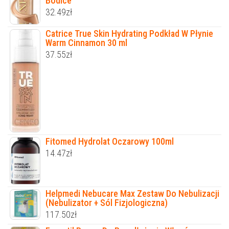
Bodice
32.49
zł
Catrice True Skin Hydrating Podkład W Płynie
Warm Cinnamon 30 ml
37.55
zł
Fitomed Hydrolat Oczarowy 100ml
14.47
zł
Helpmedi Nebucare Max Zestaw Do Nebulizacji
(Nebulizator + Sól Fizjologiczna)
117.50
zł