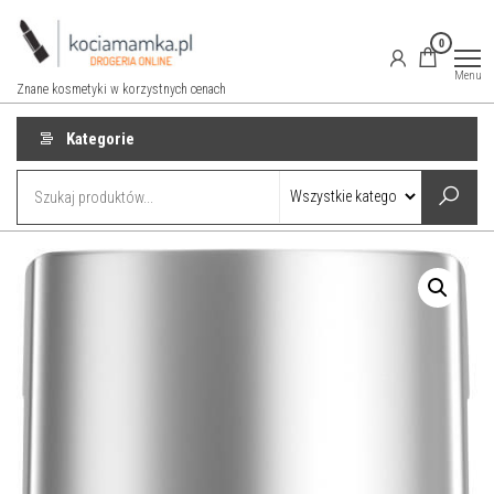
Przejdź
do
0
treści
Menu
Znane kosmetyki w korzystnych cenach
Kategorie