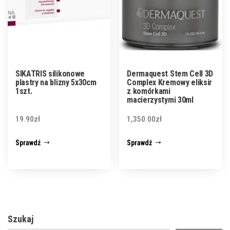
SIKATRIS silikonowe
Dermaquest Stem Cell 3D
plastry na blizny 5x30cm
Complex Kremowy eliksir
1szt.
z komórkami
macierzystymi 30ml
19.90
zł
1,350.00
zł
Sprawdź
Sprawdź
Szukaj