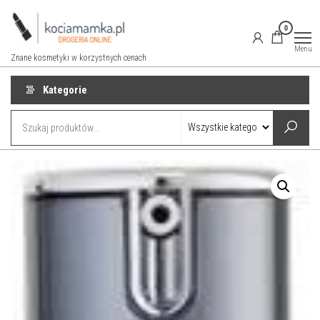
Przejdź
do
0
treści
Menu
Znane kosmetyki w korzystnych cenach
Kategorie