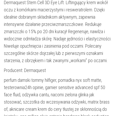
Dermaquest Stem Cell 3D Eye Lift. Liftingujący krem wokół
oczu z komórkami macierzystymi i resweratrolem. Dzięki
idealnie dobranym składnikom aktywnym, zapewnia
intensywne działanie przeciwzmarszczkowe. Redukuje
zmarszczki o 15% po 20 dni kuracji! Regeneruje, nawilża i
widocznie odmładza skórę. Nadaje jędrności i elastyczności.
Niweluje opuchnięcia i zasinienia pod oczami. Polecany
szczególnie skórze dojrzałej lub z pierwszymi oznakami
starzenia, z obrzękiem i tak zwanymi „workami” po oczami.
Producent: Dermaquest
perfum damski tommy hilfiger, pomadka nyx soft matte,
testerownia24h opinie, garnier sensitive advanced spf 50
face fluid, odżywka cantu, nacomi zielona glinka jak
stosować, szczotka do wczesywania odżywki, matrix brass
of, aknicare cream krem do cery tłustej ze skłonnością do