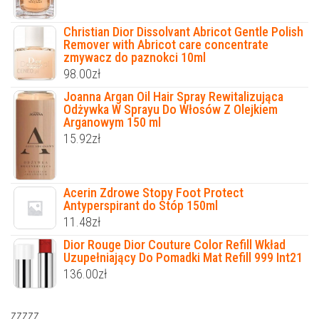
Christian Dior Dissolvant Abricot Gentle Polish
Remover with Abricot care concentrate
zmywacz do paznokci 10ml
98.00
zł
Joanna Argan Oil Hair Spray Rewitalizująca
Odżywka W Sprayu Do Włosów Z Olejkiem
Arganowym 150 ml
15.92
zł
Acerin Zdrowe Stopy Foot Protect
Antyperspirant do Stóp 150ml
11.48
zł
Dior Rouge Dior Couture Color Refill Wkład
Uzupełniający Do Pomadki Mat Refill 999 Int21
136.00
zł
zzzzz