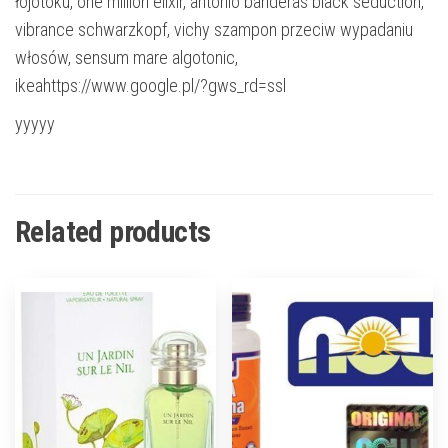
łojotoku, one million elixir, antonio banderas black seduction,
vibrance schwarzkopf, vichy szampon przeciw wypadaniu
włosów, sensum mare algotonic,
ikeahttps://www.google.pl/?gws_rd=ssl
yyyyy
Related products