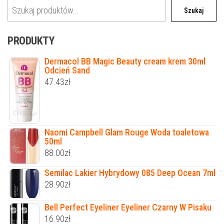
Szukaj
PRODUKTY
Dermacol BB Magic Beauty cream krem 30ml
Odcień Sand
47.43
zł
Naomi Campbell Glam Rouge Woda toaletowa
50ml
88.00
zł
Semilac Lakier Hybrydowy 085 Deep Ocean 7ml
28.90
zł
Bell Perfect Eyeliner Eyeliner Czarny W Pisaku
16.90
zł