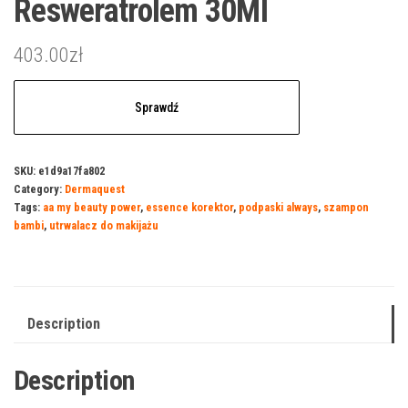
Resweratrolem 30Ml
403.00
zł
Sprawdź
SKU:
e1d9a17fa802
Category:
Dermaquest
Tags:
aa my beauty power
,
essence korektor
,
podpaski always
,
szampon
bambi
,
utrwalacz do makijażu
Description
Description