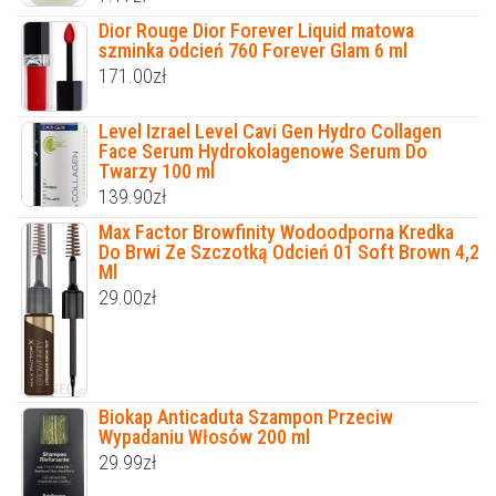
Dior Rouge Dior Forever Liquid matowa
szminka odcień 760 Forever Glam 6 ml
171.00
zł
Level Izrael Level Cavi Gen Hydro Collagen
Face Serum Hydrokolagenowe Serum Do
Twarzy 100 ml
139.90
zł
Max Factor Browfinity Wodoodporna Kredka
Do Brwi Ze Szczotką Odcień 01 Soft Brown 4,2
Ml
29.00
zł
Biokap Anticaduta Szampon Przeciw
Wypadaniu Włosów 200 ml
29.99
zł