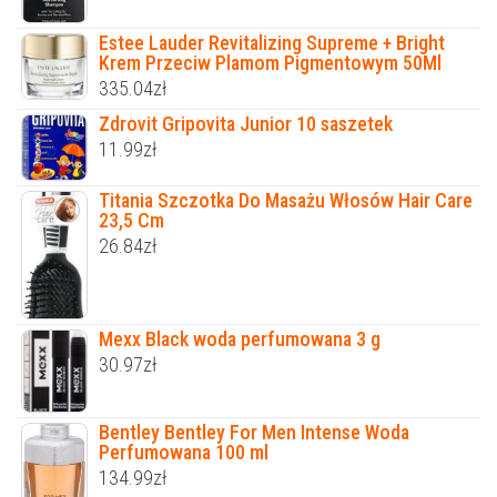
Estee Lauder Revitalizing Supreme + Bright
Krem Przeciw Plamom Pigmentowym 50Ml
335.04
zł
Zdrovit Gripovita Junior 10 saszetek
11.99
zł
Titania Szczotka Do Masażu Włosów Hair Care
23,5 Cm
26.84
zł
Mexx Black woda perfumowana 3 g
30.97
zł
Bentley Bentley For Men Intense Woda
Perfumowana 100 ml
134.99
zł