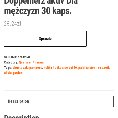
Doppelherz aktiv Dla
mężczyzn 30 kaps.
28.24
zł
Sprawdź
SKU:
8735c7642341
Category:
Queisser Pharma
Tags:
chusteczki pampers
,
holika holika aloe spf50
,
paletka cieni
,
szczotki
olivia garden
Description
Description