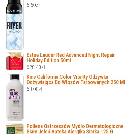
6.60
zł
Estee Lauder Red Advanced Night Repair
Holiday Edition 50ml
628.43
zł
Kms California Color Vitality Odżywka
Odżywiająca Do Włosów Farbowanych 250 Ml
68.00
zł
Pollena Ostrzeszów Mydło Dermatologiczne
Biały Jeleń Apteka Alergika Siarka 125 G