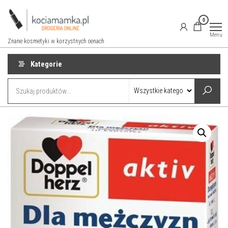
Przejdź
do
0
treści
Menu
Znane kosmetyki w korzystnych cenach
Kategorie