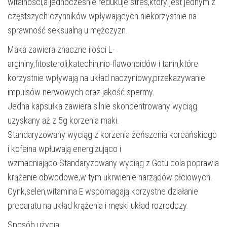
witalności,a jednocześnie redukuje stres,który jest jednym z
częstszych czynników wpływających niekorzystnie na
sprawność seksualną u mężczyzn.
Maka zawiera znaczne ilości L-
argininy,fitosteroli,katechin,nio-flawonoidów i tanin,które
korzystnie wpływają na układ naczyniowy,przekazywanie
impulsów nerwowych oraz jakość spermy.
Jedna kapsułka zawiera silnie skoncentrowany wyciąg
uzyskany aż z 5g korzenia maki.
Standaryzowany wyciąg z korzenia żeńszenia koreańskiego
i kofeina wpłuwają energizująco i
wzmacniająco.Standaryzowany wyciąg z Gotu cola poprawia
krążenie obwodowe,w tym ukrwienie narządów płciowych.
Cynk,selen,witamina E wspomagają korzystne działanie
preparatu na układ krążenia i męski układ rozrodczy.
Sposób użycia: