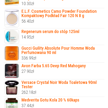
10.30
zł
E.L.F. Cosmetics Camo Powder Foundation
Kompaktowy Podkład Fair 120 N 8 g
56.40
zł
Regenerum serum do stóp 125ml
14.95
zł
Gucci Guility Absolute Pour Homme Woda
Perfumowana 90 ml
336.99
zł
Avon Farba 5.65 Deep Red Mahogany
27.90
zł
Versace Crystal Noir Woda Toaletowa 90ml
Tester
262.18
zł
Medverita Gotu Kola 20 % 60kaps
37.44
zł