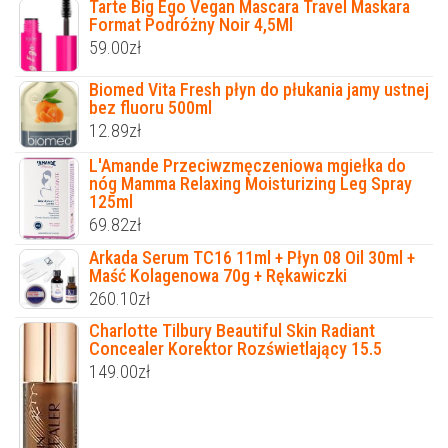
Tarte Big Ego Vegan Mascara Travel Maskara
Format Podróżny Noir 4,5Ml
59.00
zł
Biomed Vita Fresh płyn do płukania jamy ustnej
bez fluoru 500ml
12.89
zł
L'Amande Przeciwzmęczeniowa mgiełka do
nóg Mamma Relaxing Moisturizing Leg Spray
125ml
69.82
zł
Arkada Serum TC16 11ml + Płyn 08 Oil 30ml +
Maść Kolagenowa 70g + Rękawiczki
260.10
zł
Charlotte Tilbury Beautiful Skin Radiant
Concealer Korektor Rozświetlający 15.5
149.00
zł