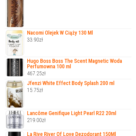
Nacomi Olejek W Ciąży 130 Ml
33.90
zł
Hugo Boss Boss The Scent Magnetic Woda
Perfumowna 100 ml
467.25
zł
Jfenzi White Effect Body Splash 200 ml
15.75
zł
Lancôme Genifique Light Pearl R22 20ml
219.00
zł
La Rive River Of Love Dezodorant 150Ml