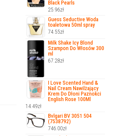
Black Pearls
25.96
zł
Guess Seductive Woda
toaletowa 50ml spray
74.55
zł
Milk Shake Icy Blond
Szampon Do Włosów 300
ml
67.28
zł
I Love Scented Hand &
Nail Cream Nawilżający
Krem Do Dłoni Paznokci
English Rose 100Ml
14.49
zł
Bvlgari BV 3051 504
(7538792)
746.00
zł