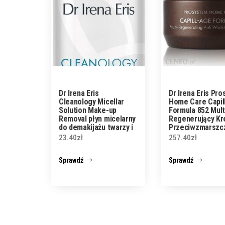
Dr Irena Eris
Dr Irena Eris Pr
Cleanology Micellar
Home Care Capil
Solution Make-up
Formula 852 Mult
Removal płyn micelarny
Regenerujący K
do demakijażu twarzy i
Przeciwzmarszc
oczu do każdego typu
Do Twarzy Na No
23.40
zł
257.40
zł
cery 50ml
Sprawdź
Sprawdź