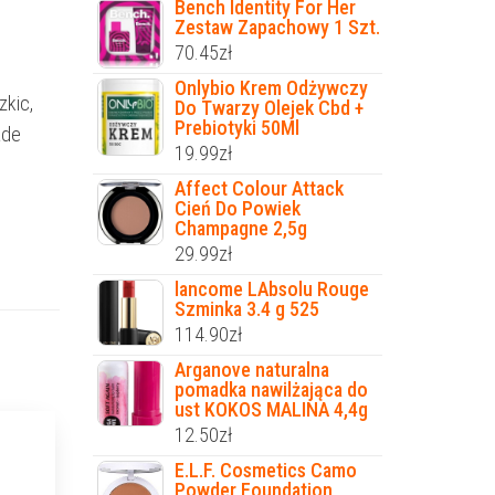
Bench Identity For Her
Zestaw Zapachowy 1 Szt.
70.45
zł
Onlybio Krem Odżywczy
zkic,
Do Twarzy Olejek Cbd +
Prebiotyki 50Ml
ade
19.99
zł
Affect Colour Attack
Cień Do Powiek
Champagne 2,5g
29.99
zł
lancome LAbsolu Rouge
Szminka 3.4 g 525
114.90
zł
Arganove naturalna
pomadka nawilżająca do
ust KOKOS MALINA 4,4g
12.50
zł
E.L.F. Cosmetics Camo
Powder Foundation