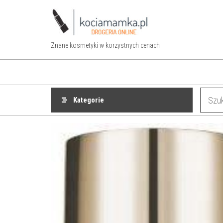
Przejdź
do
treści
Znane kosmetyki w korzystnych cenach
Kategorie