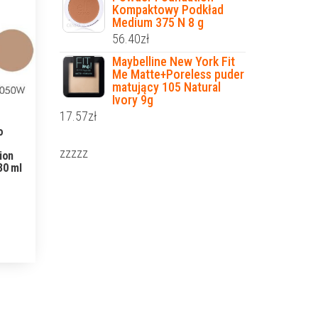
Kompaktowy Podkład
Medium 375 N 8 g
56.40
zł
Maybelline New York Fit
Me Matte+Poreless puder
matujący 105 Natural
Ivory 9g
17.57
zł
o
zzzzz
ion
30 ml