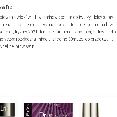
ena Eris
stowania włosów lidl, witaminowe serum do twarzy, delay spray,
 lirene make me clean, eveline podklad tea tree, geometria brwi s
seed oil, fryzury 2021 damskie, farba matrix socolor, philips onebl
etyczka rozkładana, miracle lancome 30ml, zel do przedluzania,
ybelline, brow satin