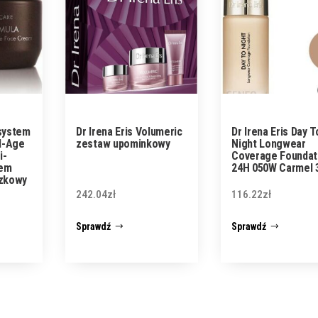
osystem
Dr Irena Eris Volumeric
Dr Irena Eris Day T
l-Age
zestaw upominkowy
Night Longwear
i-
Coverage Foundat
rem
24H 050W Carmel 
zkowy
c 50Ml
242.04
zł
116.22
zł
Sprawdź
Sprawdź