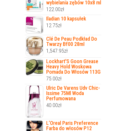
wybielania zębów 10x8 ml
122.00
zł
Iladian 10 kapsułek
12.75
zł
Clé De Peau Podkład Do
Twarzy Bf00 28ml
1,547.95
zł
Lockhart'S Goon Grease
Heavy Hold Woskowa
Pomada Do Włosów 113G
75.00
zł
Ulric De Varens Udv Chic-
Issime 75Ml Woda
Perfumowana
40.00
zł
L’Oreal Paris Preference
Farba do włosów P12