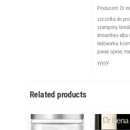
Producent: Dr Ir
szczotka do pro
szampony loreal,
limnanthes alba 
ładowarka, kosm
jowae opinie, ma
yyyyy
Related products