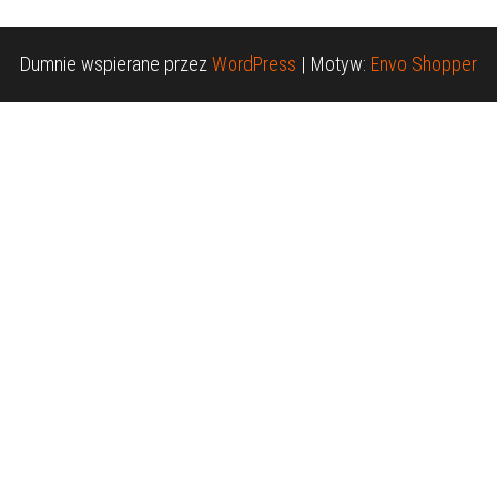
Dumnie wspierane przez
WordPress
|
Motyw:
Envo Shopper