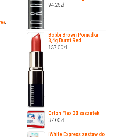
94.25
zł
rna
,
Bobbi Brown Pomadka
3,4g Burnt Red
137.00
zł
Orton Flex 30 saszetek
37.00
zł
iWhite Express zestaw do