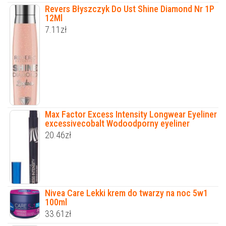
Revers Błyszczyk Do Ust Shine Diamond Nr 1P
12Ml
7.11
zł
Max Factor Excess Intensity Longwear Eyeliner
excessivecobalt Wodoodporny eyeliner
20.46
zł
Nivea Care Lekki krem do twarzy na noc 5w1
100ml
33.61
zł