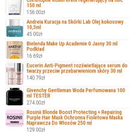
150 ml
156.00
zł
Andreia Kuracja na Skórki Lab Olej kokosowy
10,5ml
45.00
zł
Bielenda Make Up Academie 0 Jasny 30 ml
Podkład
16.69
zł
Eucerin Anti-Pigment rozświetlające serum do
twarzy przeciw przebarwieniom skóry 30 ml
140.79
zł
Givenchy Gentleman Woda Perfumowana 100
ml TESTER
274.00
zł
Rosinii Blonde Boost Protecting + Repairing
Purple Hair Mask ​​Ochronna Fioletowa Maska
Naprawcza Do Włosów 250 ml
129.00
zł