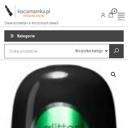
Przejdź
do
0
treści
Menu
Znane kosmetyki w korzystnych cenach
Kategorie