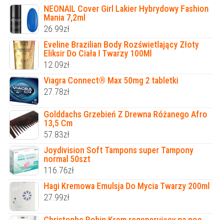
NEONAIL Cover Girl Lakier Hybrydowy Fashion
Mania 7,2ml
26.99
zł
Eveline Brazilian Body Rozświetlający Złoty
Eliksir Do Ciała I Twarzy 100Ml
12.09
zł
Viagra Connect® Max 50mg 2 tabletki
27.78
zł
Golddachs Grzebień Z Drewna Różanego Afro
13,5 Cm
57.83
zł
Joydivision Soft Tampons super Tampony
normal 50szt
116.76
zł
Hagi Kremowa Emulsja Do Mycia Twarzy 200ml
27.99
zł
Christophe Robin Krem regenerujący na noc