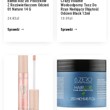
Bambi Róż Do Policzków
Crazy Volume
Z Rozświetlaczem Odcień
Wodoodporny Tusz Do
01 Nature 14 G
Rzęs Nadający Objętość
Odcień Black 12ml
24.83
zł
10.09
zł
Sprawdź
Sprawdź