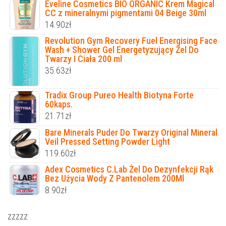
Eveline Cosmetics BIO ORGANIC Krem Magical
CC z mineralnymi pigmentami 04 Beige 30ml
14.90
zł
Revolution Gym Recovery Fuel Energising Face
Wash + Shower Gel Energetyzujący Żel Do
Twarzy I Ciała 200 ml
35.63
zł
Tradix Group Pureo Health Biotyna Forte
60kaps.
21.71
zł
Bare Minerals Puder Do Twarzy Original Mineral
Veil Pressed Setting Powder Light
119.60
zł
Adex Cosmetics C.Lab Żel Do Dezynfekcji Rąk
Bez Użycia Wody Z Pantenolem 200Ml
8.90
zł
zzzzz