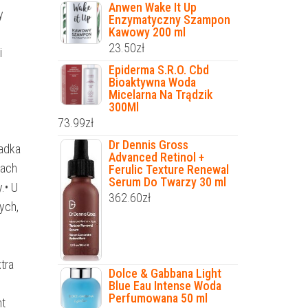
Anwen Wake It Up
y
Enzymatyczny Szampon
Kawowy 200 ml
23.50
zł
i
Epiderma S.R.O. Cbd
Bioaktywna Woda
Micelarna Na Trądzik
300Ml
73.99
zł
Dr Dennis Gross
zadka
Advanced Retinol +
kach
Ferulic Texture Renewal
Serum Do Twarzy 30 ml
.• U
362.60
zł
ych,
tra
Dolce & Gabbana Light
Blue Eau Intense Woda
Perfumowana 50 ml
nt