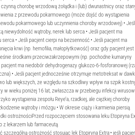
a czynną chorobę wrzodową żołądka i (lub) dwunastnicy oraz stan
awienia z przewodu pokarmowego (może dojść do wystąpienia
zewodu pokarmowego lub uczynnienia choroby wrzodowej).• Jeśl
ą niewydolność wątroby, nerek lub serca.• Jeśli pacjent ma
 serca.• Jeśli pacjent cierpi na bezsenność.• Jeśli pacjent ma
nięcia krwi (np. hemofilia, małopłytkowość) oraz gdy pacjent jest
ześnie środkami przeciwzakrzepowymi (np. pochodne kumaryny
li pacjent ma niedobór dehydrogenazy glukozo-6-fosforanowej (r
czna).• Jeśli pacjent jednocześnie otrzymuje metotreksat w daw
o lub większych, ze względu na szkodliwy wpływ na szpik kostny
ży w wieku poniżej 16 lat, zwłaszcza w przebiegu infekcji wirusow
zyko wystąpienia zespołu Reye’a, rzadkiej, ale ciężkiej choroby
odzenie wątroby i mózgu.• W okresie ciąży i karmienia piersią.
rodki ostrożnościPrzed rozpoczęciem stosowania leku Etopiryna Ex
o z lekarzem lub farmaceutą.
szczególną ostrożność stosując lek Etopiryna Extra:• jeśli pacje