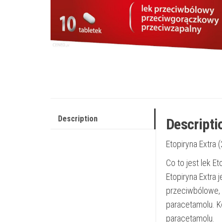
Description
Descripti
Etopiryna Extra
Co to jest lek Et
Etopiryna Extra 
przeciwbólowe, 
paracetamolu. K
paracetamolu.