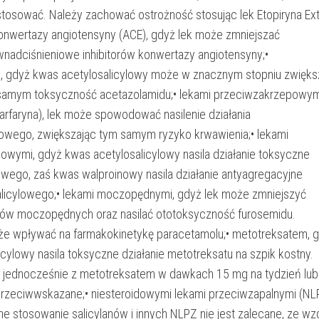
 stosować. Należy zachować ostrożność stosując lek Etopiryna Ext
 konwertazy angiotensyny (ACE), gdyż lek może zmniejszać
iwnadciśnieniowe inhibitorów konwertazy angiotensyny;•
, gdyż kwas acetylosalicylowy może w znacznym stopniu zwięks
 samym toksyczność acetazolamidu;• lekami przeciwzakrzepowym
arfaryna), lek może spowodować nasilenie działania
wego, zwiększając tym samym ryzyko krwawienia;• lekami
wymi, gdyż kwas acetylosalicylowy nasila działanie toksyczne
wego, zaś kwas walproinowy nasila działanie antyagregacyjne
licylowego;• lekami moczopędnymi, gdyż lek może zmniejszyć
ków moczopędnych oraz nasilać ototoksyczność furosemidu.
e wpływać na farmakokinetykę paracetamolu;• metotreksatem, 
cylowy nasila toksyczne działanie metotreksatu na szpik kostny.
 jednocześnie z metotreksatem w dawkach 15 mg na tydzień lub
przeciwwskazane;• niesteroidowymi lekami przeciwzapalnymi (NL
e stosowanie salicylanów i innych NLPZ nie jest zalecane, ze wz