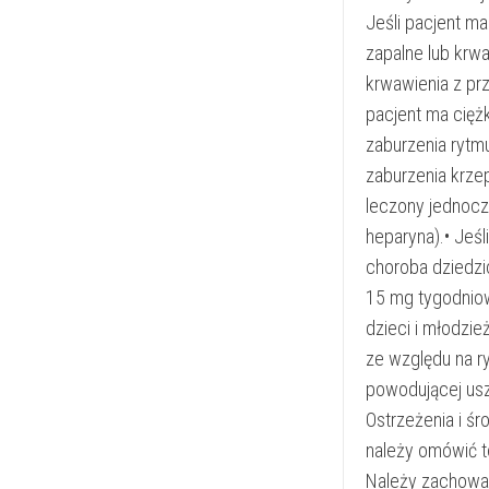
Jeśli pacjent m
zapalne lub krw
krwawienia z pr
pacjent ma ciężk
zaburzenia rytmu
zaburzenia krzep
leczony jednoc
heparyna).• Jeś
choroba dziedzi
15 mg tygodniow
dzieci i młodzie
ze względu na ry
powodującej uszk
Ostrzeżenia i ś
należy omówić t
Należy zachować 