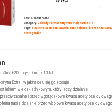
Sprawdź
SKU:
878ae0a703ae
Category:
Zakłady Farmaceutyczne Polpharma S.A.
Tags:
bioelixire szampon
,
iwostin pure balance
,
krem do tatuażu
olivia garden
on
 (250mg+200mg+50mg) x 10 tabl.
opiryna Extra i w jakim celu się go stosuje
jest lekiem wieloskładnikowym, który łączy działanie
przeciwzapalne i przeciwgorączkowe kwasu acetylosalicylowego
ofeina nasila działanie przeciwbólowe kwasu acetylosalicylowego