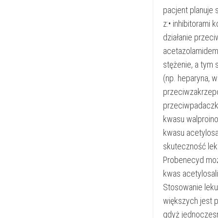
pacjent planuje
z:• inhibitorami
działanie przec
acetazolamidem
stężenie, a tym
(np. heparyna, w
przeciwzakrzepo
przeciwpadaczko
kwasu walproino
kwasu acetylosa
skuteczność le
Probenecyd moż
kwas acetylosali
Stosowanie leku
większych jest 
gdyż jednoczesn