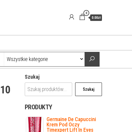
0
0.00zł
Szukaj
 10
Szukaj
PRODUKTY
Germaine De Capuccini
Krem Pod Oczy
Timexpert Lift In Eyes