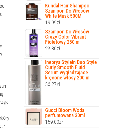
Kundal Hair Shampoo
ści
Szampon Do Włosów
ia
White Musk 500Ml
19.99
zł
Szampon Do Włosów
Crazy Color Vibrant
Fioletowy 250 ml
w
23.80
zł
 w
Inebrya StyleIn Duo Style
Curly Smooth Fluid
Serum wygładzające
kręcone włosy 200 ml
36.27
zł
awami
mę
rzęk
Gucci Bloom Woda
perfumowana 30ml
skóry
159.00
zł
i.•