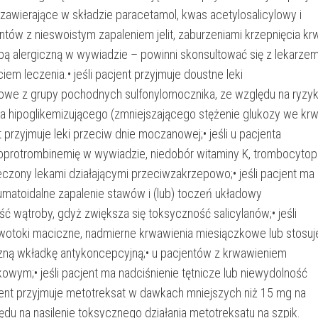
i zawierające w składzie paracetamol, kwas acetylosalicylowy i
entów z nieswoistym zapaleniem jelit, zaburzeniami krzepnięcia krw
bą alergiczną w wywiadzie – powinni skonsultować się z lekarze
em leczenia.• jeśli pacjent przyjmuje doustne leki
we z grupy pochodnych sulfonylomocznika, ze względu na ryzy
nia hipoglikemizującego (zmniejszającego stężenie glukozy we krwi
nt przyjmuje leki przeciw dnie moczanowej;• jeśli u pacjenta
oprotrombinemię w wywiadzie, niedobór witaminy K, trombocytop
leczony lekami działającymi przeciwzakrzepowo;• jeśli pacjent ma
matoidalne zapalenie stawów i (lub) toczeń układowy
ć wątroby, gdyż zwiększa się toksyczność salicylanów;• jeśli
wotoki maciczne, nadmierne krwawienia miesiączkowe lub stosuj
ną wkładkę antykoncepcyjną;• u pacjentów z krwawieniem
wym;• jeśli pacjent ma nadciśnienie tętnicze lub niewydolność
cjent przyjmuje metotreksat w dawkach mniejszych niż 15 mg na
ędu na nasilenie toksycznego działania metotreksatu na szpik.