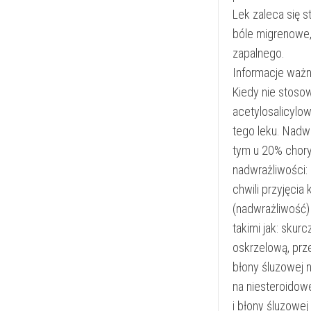
Lek zaleca się 
bóle migrenowe,
zapalnego.
Informacje ważn
Kiedy nie stosow
acetylosalicylow
tego leku. Nadw
tym u 20% chory
nadwrażliwości:
chwili przyjęcia
(nadwrażliwość)
takimi jak: skur
oskrzelową, prz
błony śluzowej 
na niesteroidow
i błony śluzowej