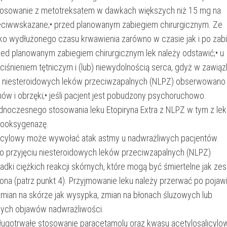
osowanie z metotreksatem w dawkach większych niż 15 mg na
zeciwwskazane;• przed planowanym zabiegiem chirurgicznym. Ze
ko wydłużonego czasu krwawienia zarówno w czasie jak i po zabi
rzed planowanym zabiegiem chirurgicznym lek należy odstawić;• u
ciśnieniem tętniczym i (lub) niewydolnością serca, gdyż w zawiąz
 niesteroidowych leków przeciwzapalnych (NLPZ) obserwowano
ów i obrzęki;• jeśli pacjent jest pobudzony psychoruchowo.
ednoczesnego stosowania leku Etopiryna Extra z NLPZ w tym z le
looksygenazę.
icylowy może wywołać atak astmy u nadwrażliwych pacjentów.
o przyjęciu niesteroidowych leków przeciwzapalnych (NLPZ)
dki ciężkich reakcji skórnych, które mogą być śmiertelne jak zes
na (patrz punkt 4). Przyjmowanie leku należy przerwać po pojaw
zmian na skórze jak wysypka, zmian na błonach śluzowych lub
nnych objawów nadwrażliwości.
ugotrwałe stosowanie paracetamolu oraz kwasu acetylosalicyl