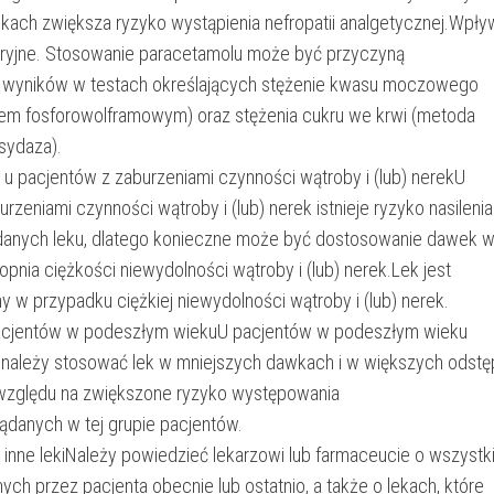
ach zwiększa ryzyko wystąpienia nefropatii analgetycznej.Wpły
oryjne. Stosowanie paracetamolu może być przyczyną
h wyników w testach określających stężenie kwasu moczowego
em fosforowolframowym) oraz stężenia cukru we krwi (metoda
sydaza).
 u pacjentów z zaburzeniami czynności wątroby i (lub) nerekU
rzeniami czynności wątroby i (lub) nerek istnieje ryzyko nasilenia
danych leku, dlatego konieczne może być dostosowanie dawek 
opnia ciężkości niewydolności wątroby i (lub) nerek.Lek jest
 w przypadku ciężkiej niewydolności wątroby i (lub) nerek.
acjentów w podeszłym wiekuU pacjentów w podeszłym wieku
) należy stosować lek w mniejszych dawkach i w większych odst
względu na zwiększone ryzyko występowania
danych w tej grupie pacjentów.
a inne lekiNależy powiedzieć lekarzowi lub farmaceucie o wszystk
ch przez pacjenta obecnie lub ostatnio, a także o lekach, które