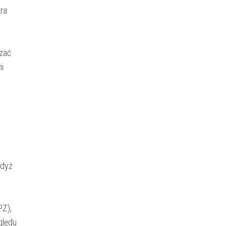
ra
zać
i
gdyż
PZ),
ględu