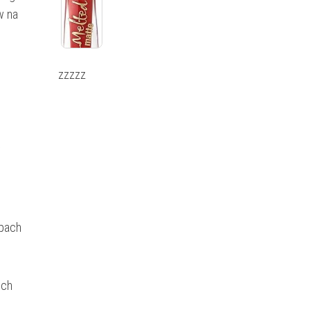
w na
zzzzz
w
ępach
ich