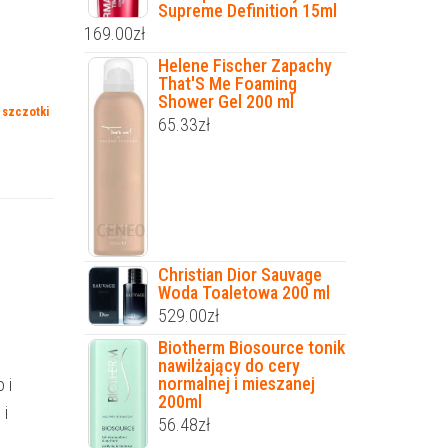
Supreme Definition 15ml
169.00
zł
Helene Fischer Zapachy
That'S Me Foaming
Shower Gel 200 ml
,
szczotki
65.33
zł
Christian Dior Sauvage
Woda Toaletowa 200 ml
529.00
zł
Biotherm Biosource tonik
nawilżający do cery
normalnej i mieszanej
 i
200ml
 i
56.48
zł