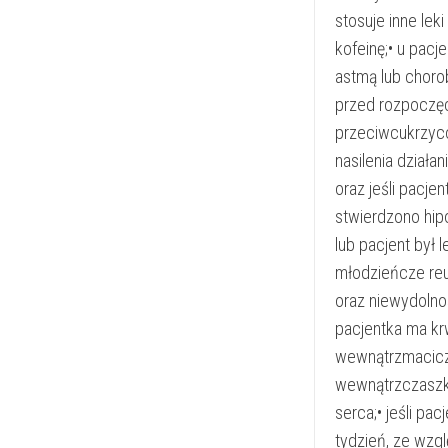
stosuje inne lek
kofeinę;• u pacj
astmą lub choro
przed rozpoczęci
przeciwcukrzyco
nasilenia działa
oraz jeśli pacje
stwierdzono hip
lub pacjent był 
młodzieńcze reu
oraz niewydolnoś
pacjentka ma kr
wewnątrzmacicz
wewnątrzczaszko
serca;• jeśli pa
tydzień, ze wzgl