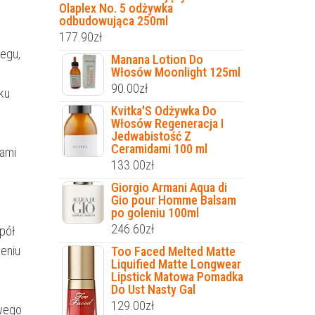
Olaplex No. 5 odżywka
odbudowująca 250ml
177.90
zł
egu,
Manana Lotion Do
Włosów Moonlight 125ml
90.00
zł
ku
Kvitka'S Odżywka Do
Włosów Regeneracja I
Jedwabistość Z
Ceramidami 100 ml
kami
133.00
zł
Giorgio Armani Aqua di
Gio pour Homme Balsam
po goleniu 100ml
246.60
zł
pół
ieniu
Too Faced Melted Matte
Liquified Matte Longwear
Lipstick Matowa Pomadka
Do Ust Nasty Gal
129.00
zł
owego