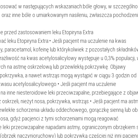
stosować w następujących wskazaniach:bóle głowy, w szczególno
 oraz inne bóle o umiarkowanym nasileniu, zwłaszcza pochodzen
e przed zastosowaniem leku Etopiryna Extra
ać leku Etopiryna Extra:• Jeśli pacjent ma uczulenie na kwas
y, paracetamol, kofeinę lub którykolwiek z pozostałych składnikó
rażliwość na kwas acetylosalicylowy występuje u 0,3% populacji,
ch na astmę oskrzelową lub przewlekłą pokrzywkę. Objawy
 pokrzywka, a nawet wstrząs mogą wystąpić w ciągu 3 godzin od
 kwasu acetylosalicylowego.• Jeśli pacjent ma uczulenie
 na inne niesteroidowe leki przeciwzapalne, przebiegające z obj
cz oskrzeli, nieżyt nosa, pokrzywka, wstrząs.• Jeśli pacjent ma ast
ewlekłe schorzenia układu oddechowego, gorączkę sienną lub ob
nosa, gdyż pacjenci z tymi schorzeniami mogą reagować
e leki przeciwzapalne napadami astmy, ograniczonym obrzękiem 
 (obrzęk naczynioruchowy) lub pokrzywką częściej niż inni pacjenc