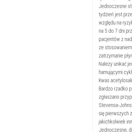
Jednoczesne st
tydzień jest pr
względu na ryzy
na 5 do 7 dni p
pacjentów z nad
ze stosowaniem
zatrzymanie płyn
Należy unikać j
hamującymi cyk
Kwas acetylosal
Bardzo rzadko p
zgłaszano przypa
Stevensa-Johnso
się pierwszych 
jakichkolwiek i
Jednoczesne, dł