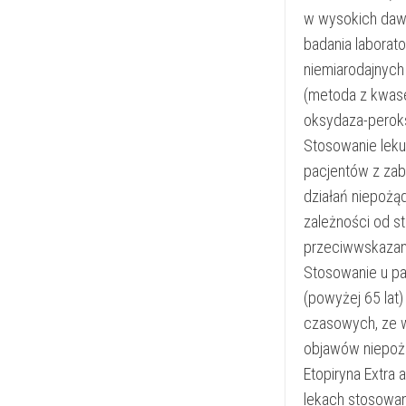
w wysokich dawk
badania laborat
niemiarodajnyc
(metoda z kwas
oksydaza-perok
Stosowanie leku
pacjentów z zabu
działań niepożą
zależności od st
przeciwwskazany
Stosowanie u p
(powyżej 65 lat
czasowych, ze 
objawów niepożą
Etopiryna Extra 
lekach stosowany