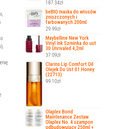
187.34
zł
beBIO maska do włosów
i,
zniszczonych i
farbowanych 200ml
m
29.99
zł
Maybelline New York
ko
Vinyl Ink Szminka do ust
),
30 Unrivaled 4,2ml
37.09
zł
enię
Clarins Lip Comfort Oil
Olejek Do Ust 01 Honey
(22713)
99.10
zł
e
Olaplex Bond
Maintenance Zestaw
Olaplex No. 4 szampon
odbudowujący 250ml +