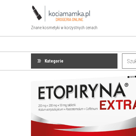
Przejdź
do
treści
Znane kosmetyki w korzystnych cenach
Kategorie