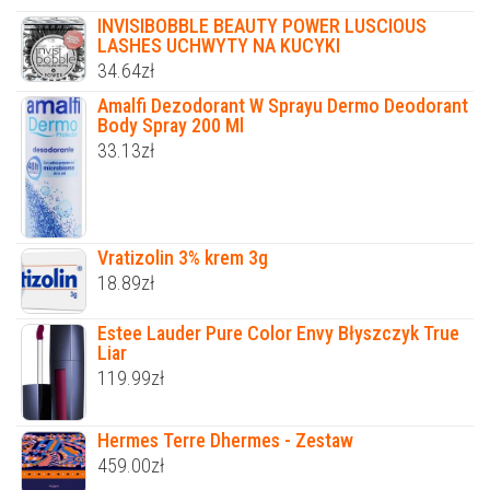
INVISIBOBBLE BEAUTY POWER LUSCIOUS
LASHES UCHWYTY NA KUCYKI
34.64
zł
Amalfi Dezodorant W Sprayu Dermo Deodorant
Body Spray 200 Ml
33.13
zł
Vratizolin 3% krem 3g
18.89
zł
Estee Lauder Pure Color Envy Błyszczyk True
Liar
119.99
zł
Hermes Terre Dhermes - Zestaw
459.00
zł