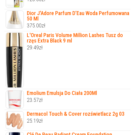
Dior J'Adore Parfum D’Eau Woda Perfumowana
50 Ml
375.00
zł
L'Oreal Paris Volume Million Lashes Tusz do
rzęs Extra Black 9 ml
29.49
zł
Emolium Emulsja Do Ciała 200Ml
23.57
zł
Dermacol Touch & Cover rozświetlacz 2g 03
25.19
zł
Clé De Peau Radiant Cream Foundation