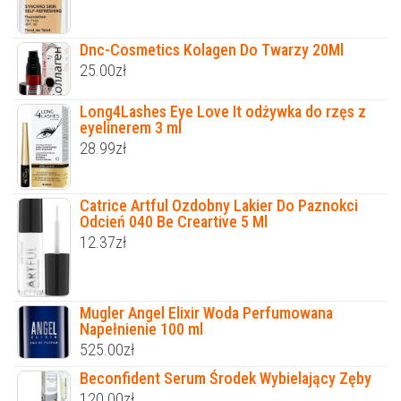
Dnc-Cosmetics Kolagen Do Twarzy 20Ml
25.00
zł
Long4Lashes Eye Love It odżywka do rzęs z
eyelinerem 3 ml
28.99
zł
Catrice Artful Ozdobny Lakier Do Paznokci
Odcień 040 Be Creartive 5 Ml
12.37
zł
Mugler Angel Elixir Woda Perfumowana
Napełnienie 100 ml
525.00
zł
Beconfident Serum Środek Wybielający Zęby
120.00
zł