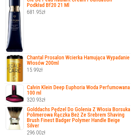
Podkład Bf20 21 Ml
681.95
zł
Chantal Prosalon Wcierka Hamująca Wypadanie
Włosów 200ml
15.99
zł
Calvin Klein Deep Euphoria Woda Perfumowana
100 ml
320.93
zł
Golddachs Pędzel Do Golenia Z Włosia Borsuka
Polimerowa Rączka Beż Ze Srebrem Shaving
Brush Finest Badger Polymer Handle Beige
Silver
296.00
zł