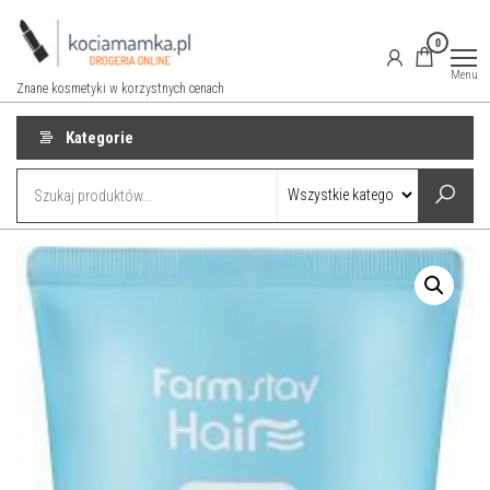
Przejdź
do
0
treści
Menu
Znane kosmetyki w korzystnych cenach
Kategorie