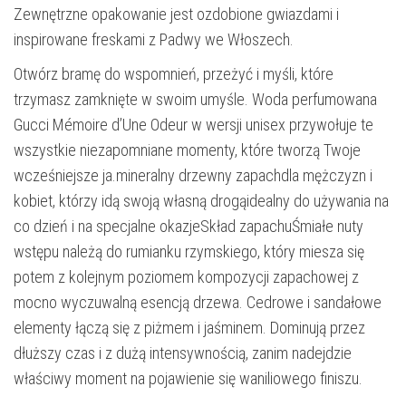
Zewnętrzne opakowanie jest ozdobione gwiazdami i
inspirowane freskami z Padwy we Włoszech.
Otwórz bramę do wspomnień, przeżyć i myśli, które
trzymasz zamknięte w swoim umyśle. Woda perfumowana
Gucci Mémoire d’Une Odeur w wersji unisex przywołuje te
wszystkie niezapomniane momenty, które tworzą Twoje
wcześniejsze ja.mineralny drzewny zapachdla mężczyzn i
kobiet, którzy idą swoją własną drogąidealny do używania na
co dzień i na specjalne okazjeSkład zapachuŚmiałe nuty
wstępu należą do rumianku rzymskiego, który miesza się
potem z kolejnym poziomem kompozycji zapachowej z
mocno wyczuwalną esencją drzewa. Cedrowe i sandałowe
elementy łączą się z piżmem i jaśminem. Dominują przez
dłuższy czas i z dużą intensywnością, zanim nadejdzie
właściwy moment na pojawienie się waniliowego finiszu.