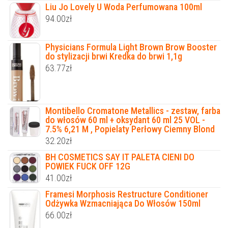
Liu Jo Lovely U Woda Perfumowana 100ml
94.00
zł
Physicians Formula Light Brown Brow Booster
do stylizacji brwi Kredka do brwi 1,1g
63.77
zł
Montibello Cromatone Metallics - zestaw, farba
do włosów 60 ml + oksydant 60 ml 25 VOL -
7.5% 6,21 M , Popielaty Perłowy Ciemny Blond
32.20
zł
BH COSMETICS SAY IT PALETA CIENI DO
POWIEK FUCK OFF 12G
41.00
zł
Framesi Morphosis Restructure Conditioner
Odżywka Wzmacniająca Do Włosów 150ml
66.00
zł