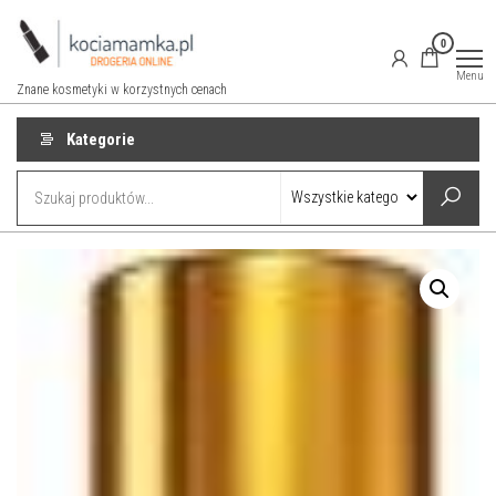
Przejdź
do
0
treści
Menu
Znane kosmetyki w korzystnych cenach
Kategorie