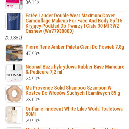
36.11
zł
Estée Lauder Double Wear Maximum Cover
Camouflage Makeup For Face And Body Spf15
Kryjący Podkład Do Twarzy I Ciała 30 Ml 3W2
Cashew (Wn77930000)
259.88
zł
Pierre René Amber Paleta Cieni Do Powiek 7,8g
47.99
zł
Neonail Baza hybrydowa Rubber Base Manicure
& Pedicure 7,2 ml
24.90
zł
Ma Provence Solid Shampoo Szampon W
Kostce Do Włosów Suchych I Łamliwych 85 g
23.00
zł
Oriflame Innocent White Lilac Woda Toaletowa
50Ml
29.99
zł