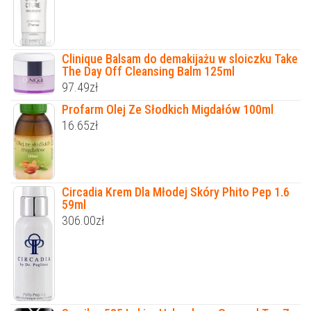
Clinique Balsam do demakijażu w sloiczku Take
The Day Off Cleansing Balm 125ml
97.49
zł
Profarm Olej Ze Słodkich Migdałów 100ml
16.65
zł
Circadia Krem Dla Młodej Skóry Phito Pep 1.6
59ml
306.00
zł