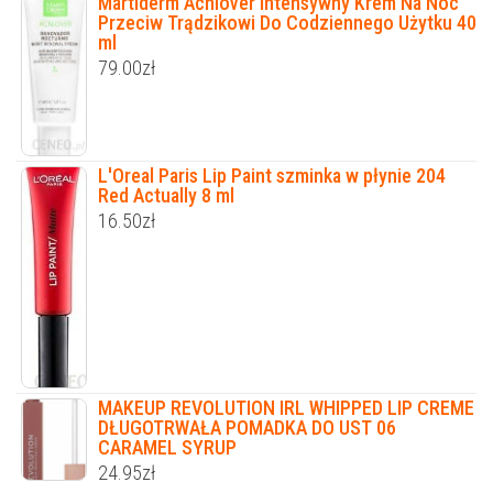
Martiderm Acniover Intensywny Krem Na Noc
Przeciw Trądzikowi Do Codziennego Użytku 40
ml
79.00
zł
L'Oreal Paris Lip Paint szminka w płynie 204
Red Actually 8 ml
16.50
zł
MAKEUP REVOLUTION IRL WHIPPED LIP CREME
DŁUGOTRWAŁA POMADKA DO UST 06
CARAMEL SYRUP
24.95
zł