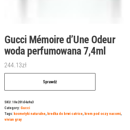
Gucci Mémoire d’Une Odeur
woda perfumowana 7,4ml
244.13
zł
Sprawdź
SKU:
10e201d4a9a3
Category:
Gucci
Tags:
kosmetyki naturalne
,
kredka do brwi catrice
,
krem pod oczy nacomi
,
vivian gray