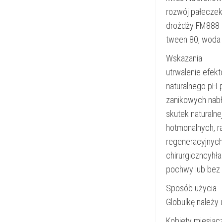
rozwój pałeczek 
drożdży FM888 o
tween 80, woda 
Wskazania
utrwalenie efekt
naturalnego pH 
zanikowych nabł
skutek naturaln
hotmonalnych, r
regeneracyjnych
chirurgiczncyhł
pochwy lub bez 
Sposób użycia
Globulkę należy
Kobiety miesiąc