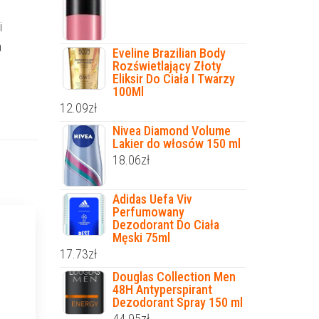
i
a
Eveline Brazilian Body
Rozświetlający Złoty
Eliksir Do Ciała I Twarzy
100Ml
12.09
zł
Nivea Diamond Volume
Lakier do włosów 150 ml
18.06
zł
Adidas Uefa Viv
Perfumowany
Dezodorant Do Ciała
Męski 75ml
17.73
zł
Douglas Collection Men
48H Antyperspirant
Dezodorant Spray 150 ml
44.95
zł