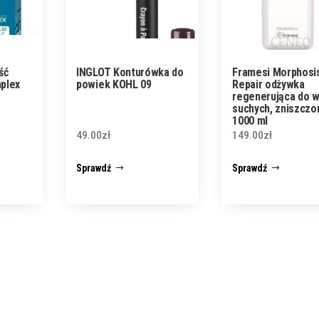
ść
INGLOT Konturówka do
Framesi Morphosi
plex
powiek KOHL 09
Repair odżywka
regenerująca do w
suchych, zniszczo
1000 ml
49.00
zł
149.00
zł
Sprawdź
Sprawdź