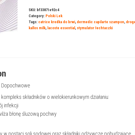
SKU:
bf33871e92c4
Category:
Polski Lek
Tags:
catrice kredka do brwi
,
dermedic capilarte szampon
,
droge
kallos milk
,
lacoste essential
,
stymulator łechtaczki
on
lki Dopochwowe
a kompleks składników o wielokierunkowym działaniu:
j infekcji
awilża błonę śluzową pochwy
y w postaci soli sodowej oraz składniki odżywcze pobudzające