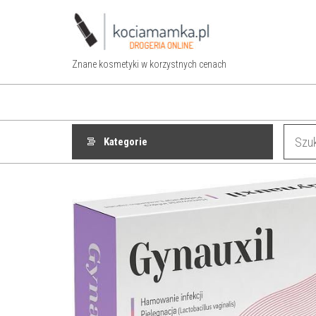
Przejdź
do
treści
Znane kosmetyki w korzystnych cenach
Kategorie