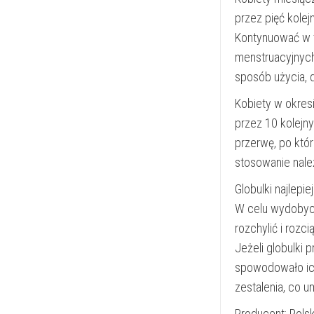
przez pięć kole
Kontynuować w t
menstruacyjnych
sposób użycia, 
Kobiety w okres
przez 10 kolejn
przerwę, po któr
stosowanie nale
Globulki najlepie
W celu wydobyci
rozchylić i rozc
Jeżeli globulki
spowodowało ich
zestalenia, co u
Producent: Polsk