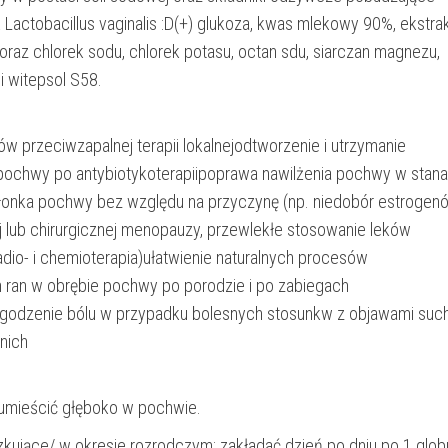
Lactobacillus vaginalis :D(+) glukoza, kwas mlekowy 90%, ekstra
raz chlorek sodu, chlorek potasu, octan sdu, siarczan magnezu,
i witepsol S58.
ów przeciwzapalnej terapii lokalnejodtworzenie i utrzymanie
pochwy po antybiotykoterapiipoprawa nawilżenia pochwy w stan
onka pochwy bez względu na przyczynę (np. niedobór estrogen
ej lub chirurgicznej menopauzy, przewlekłe stosowanie leków
adio- i chemioterapia)ułatwienie naturalnych procesów
 ran w obrębie pochwy po porodzie i po zabiegach
agodzenie bólu w przypadku bolesnych stosunkw z objawami suc
nich
 umieścić głęboko w pochwie.
zkujące/ w okresie rozrodczym: zakładać dzień po dniu po 1 glob