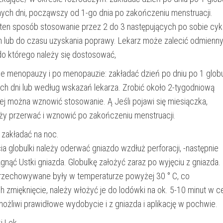
jnych dni, począwszy od 1-go dnia po zakończeniu menstruacji.
en sposób stosowanie przez 2 do 3 następujących po sobie cyk
 lub do czasu uzyskania poprawy. Lekarz może zalecić odmienn
do którego należy się dostosować,
ie menopauzy i po menopauzie: zakładać dzień po dniu po 1 glob
ych dni lub według wskazań lekarza. Zrobić około 2-tygodniową
ej można wznowić stosowanie. Ą Jeśli pojawi się miesiączka,
ży przerwać i wznowić po zakończeniu menstruacji.
j zakładać na noc.
a globulki należy oderwać gniazdo wzdłuż perforacji, -następnie
iągnąć Ustki gniazda. Globulkę założyć zaraz po wyjęciu z gniazda.
 przechowywane były w temperaturze powyżej 30 ° C, co
 zmięknięcie, należy włożyć je do lodówki na ok. 5-10 minut w c
możliwi prawidłowe wydobycie i z gniazda i aplikację w pochwie.
i Lek