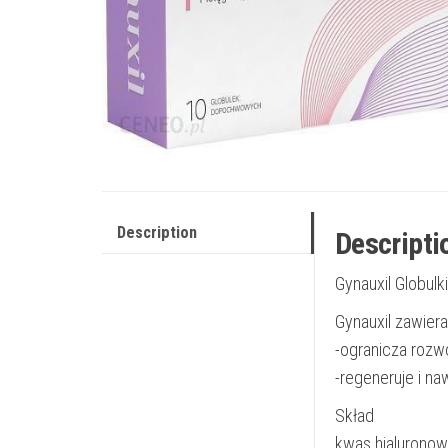
Description
Descripti
Gynauxil Globu
Gynauxil zawier
-ogranicza rozwó
-regeneruje i n
Skład
kwas hialuronow