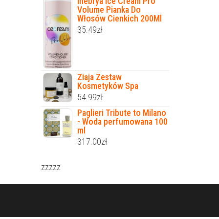
Inebrya Ice Cream Pro
Volume Pianka Do
Włosów Cienkich 200Ml
35.49
zł
Ziaja Zestaw
Kosmetyków Spa
54.99
zł
Paglieri Tribute to Milano
- Woda perfumowana 100
ml
317.00
zł
zzzzz