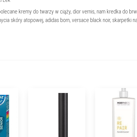
olecane kremy do twarzy w ciąży, dior vernis, nam kredka do brw
mycia skóry atopowej, adidas born, versace black noir, skarpetki n