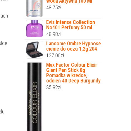
Woda Aktywna 100 Ml
48.75
zł
lach
Evis Intense Collection
y
No401 Perfumy 50 ml
48.98
zł
ulce
Lancome Ombre Hypnose
cienie do oczu 1,2g 204
127.00
zł
Max Factor Colour Elixir
Giant Pen Stick 8g
Pomadka w kredce,
odcień 40 Deep Burgundy
35.82
zł
elu