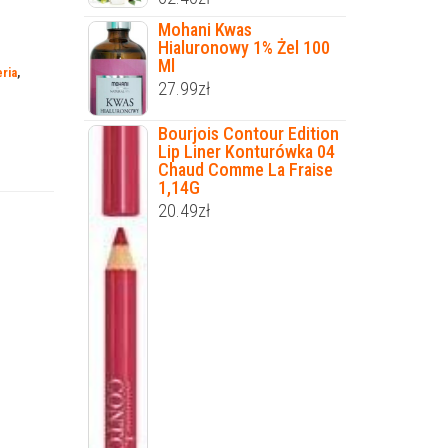
Mohani Kwas
Hialuronowy 1% Żel 100
Ml
ria
,
27.99
zł
Bourjois Contour Edition
Lip Liner Konturówka 04
Chaud Comme La Fraise
1,14G
20.49
zł