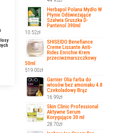
Herbapol Polana Mydło W
Płynie Odświeżające
Szałwia Gruszka D-
Pantenol 390ml
s
10.52
zł
łosy
SHISEIDO Benefiance
nych
Creme Lissante Anti-
Rides Enrichie Krem
przeciwzmarszczkowy
50ml
519.00
zł
Garnier Olia farba do
włosów bez amoniaku 4.8
Czekoladowy Brąz
16.99
zł
Skin Clinic Professional
Aktywne Serum
Korygujące 30 ml
28.70
zł