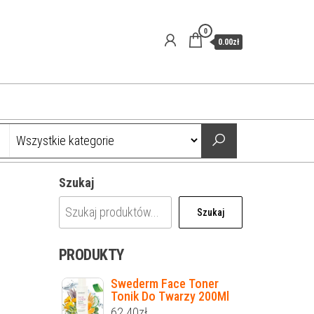
0
0.00zł
Szukaj
Szukaj
PRODUKTY
Swederm Face Toner
Tonik Do Twarzy 200Ml
62.40
zł