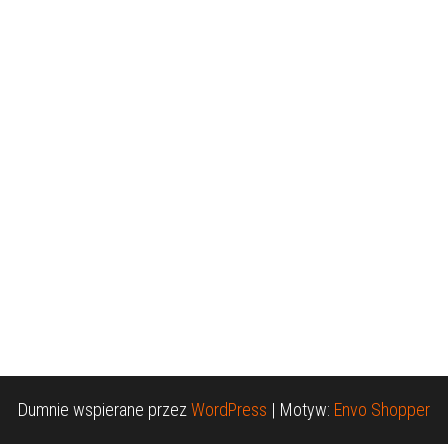
Dumnie wspierane przez
WordPress
|
Motyw:
Envo Shopper