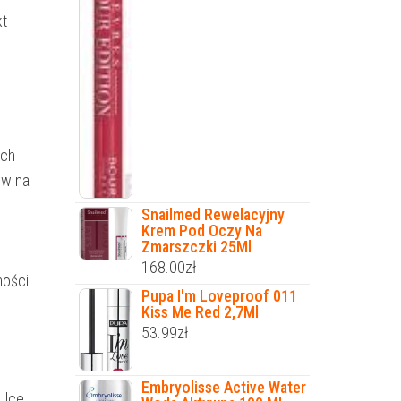
kt
ach
ów na
Snailmed Rewelacyjny
Krem Pod Oczy Na
Zmarszczki 25Ml
168.00
zł
hości
Pupa I'm Loveproof 011
Kiss Me Red 2,7Ml
53.99
zł
Embryolisse Active Water
ulce