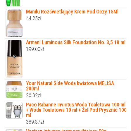
Manilu Rozświetlający Krem Pod Oczy 15Ml
44.25
zł
Armani Luminous Silk Foundation No. 3,5 18 ml
199.00
zł
Your Natural Side Woda kwiatowa MELISA
200ml
26.32
zł
Paco Rabanne Invictus Woda Toaletowa 100 ml
+ Woda Toaletowa 10 ml + Żel Pod Prysznic 100
ml
389.37
zł