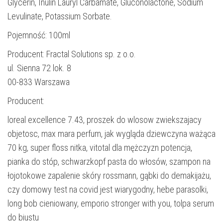
Glycerin, Inulin Lauryl Carbamate, Gluconolactone, Sodium
Levulinate, Potassium Sorbate.
Pojemność: 100ml
Producent: Fractal Solutions sp. z o.o.
ul. Sienna 72 lok. 8
00-833 Warszawa
Producent:
loreal excellence 7.43, proszek do wlosow zwiekszajacy
objetosc, max mara perfum, jak wygląda dziewczyna ważąca
70 kg, super floss nitka, vitotal dla mężczyzn potencja,
pianka do stóp, schwarzkopf pasta do włosów, szampon na
łojotokowe zapalenie skóry rossmann, gąbki do demakijażu,
czy domowy test na covid jest wiarygodny, hebe parasolki,
long bob cieniowany, emporio stronger with you, tolpa serum
do biustu