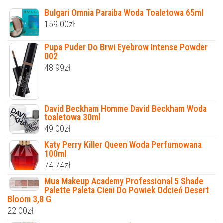
Bulgari Omnia Paraiba Woda Toaletowa 65ml
159.00
zł
Pupa Puder Do Brwi Eyebrow Intense Powder
002
48.99
zł
David Beckham Homme David Beckham Woda
toaletowa 30ml
49.00
zł
Katy Perry Killer Queen Woda Perfumowana
100ml
74.74
zł
Mua Makeup Academy Professional 5 Shade
Palette Paleta Cieni Do Powiek Odcień Desert
Bloom 3,8 G
22.00
zł