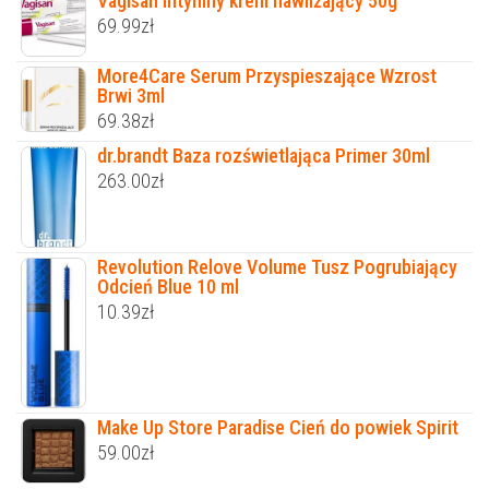
Vagisan intymny krem nawilżający 50g
69.99
zł
More4Care Serum Przyspieszające Wzrost
Brwi 3ml
69.38
zł
dr.brandt Baza rozświetlająca Primer 30ml
263.00
zł
Revolution Relove Volume Tusz Pogrubiający
Odcień Blue 10 ml
10.39
zł
Make Up Store Paradise Cień do powiek Spirit
59.00
zł