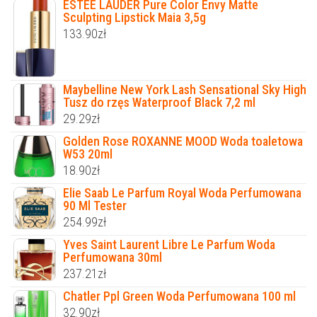
ESTEE LAUDER Pure Color Envy Matte
Sculpting Lipstick Maia 3,5g
133.90
zł
Maybelline New York Lash Sensational Sky High
Tusz do rzęs Waterproof Black 7,2 ml
29.29
zł
Golden Rose ROXANNE MOOD Woda toaletowa
W53 20ml
18.90
zł
Elie Saab Le Parfum Royal Woda Perfumowana
90 Ml Tester
254.99
zł
Yves Saint Laurent Libre Le Parfum Woda
Perfumowana 30ml
237.21
zł
Chatler Ppl Green Woda Perfumowana 100 ml
32.90
zł