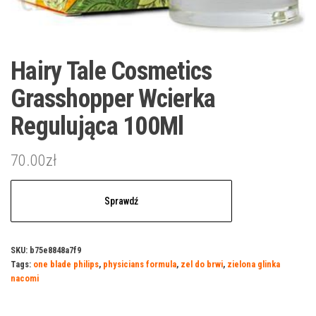
Hairy Tale Cosmetics
Grasshopper Wcierka
Regulująca 100Ml
70.00
zł
Sprawdź
SKU:
b75e8848a7f9
Tags:
one blade philips
,
physicians formula
,
zel do brwi
,
zielona glinka
nacomi