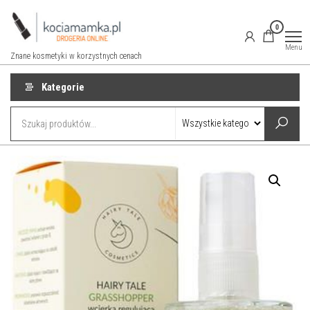
Przejdź
do
0
treści
Menu
Znane kosmetyki w korzystnych cenach
Kategorie