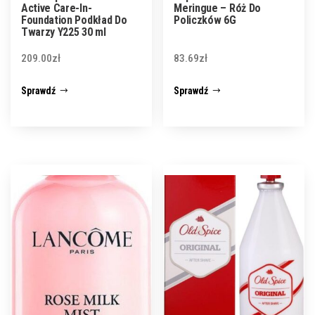
Active Care-In-
Meringue – Róż Do
Foundation Podkład Do
Policzków 6G
Twarzy Y225 30 ml
209.00
zł
83.69
zł
Sprawdź
Sprawdź