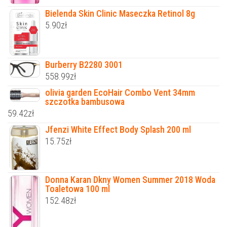
Bielenda Skin Clinic Maseczka Retinol 8g
5.90
zł
Burberry B2280 3001
558.99
zł
olivia garden EcoHair Combo Vent 34mm
szczotka bambusowa
59.42
zł
Jfenzi White Effect Body Splash 200 ml
15.75
zł
Donna Karan Dkny Women Summer 2018 Woda
Toaletowa 100 ml
152.48
zł