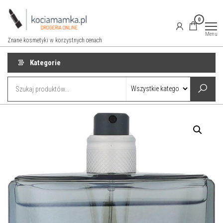
Przejdź
do
0
treści
Menu
Znane kosmetyki w korzystnych cenach
Kategorie