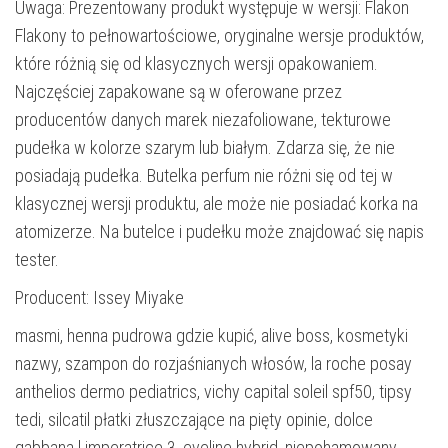
Uwaga: Prezentowany produkt występuje w wersji: Flakon
Flakony to pełnowartościowe, oryginalne wersje produktów,
które różnią się od klasycznych wersji opakowaniem.
Najczęściej zapakowane są w oferowane przez
producentów danych marek niezafoliowane, tekturowe
pudełka w kolorze szarym lub białym. Zdarza się, że nie
posiadają pudełka. Butelka perfum nie różni się od tej w
klasycznej wersji produktu, ale może nie posiadać korka na
atomizerze. Na butelce i pudełku może znajdować się napis
tester.
Producent: Issey Miyake
masmi, henna pudrowa gdzie kupić, alive boss, kosmetyki
nazwy, szampon do rozjaśnianych włosów, la roche posay
anthelios dermo pediatrics, vichy capital soleil spf50, tipsy
tedi, silcatil płatki złuszczające na pięty opinie, dolce
gabbana l imperatrice 3, eveline hybrid, niepohamowany