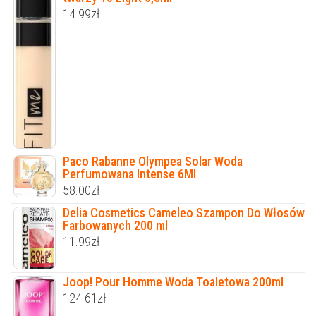
14.99
zł
Paco Rabanne Olympea Solar Woda
Perfumowana Intense 6Ml
58.00
zł
Delia Cosmetics Cameleo Szampon Do Włosów
Farbowanych 200 ml
11.99
zł
Joop! Pour Homme Woda Toaletowa 200ml
124.61
zł