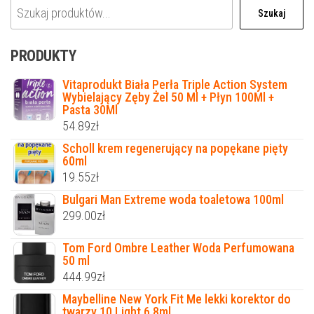
Szukaj
PRODUKTY
Vitaprodukt Biała Perła Triple Action System
Wybielający Zęby Żel 50 Ml + Płyn 100Ml +
Pasta 30Ml
54.89
zł
Scholl krem regenerujący na popękane pięty
60ml
19.55
zł
Bulgari Man Extreme woda toaletowa 100ml
299.00
zł
Tom Ford Ombre Leather Woda Perfumowana
50 ml
444.99
zł
Maybelline New York Fit Me lekki korektor do
twarzy 10 Light 6,8ml