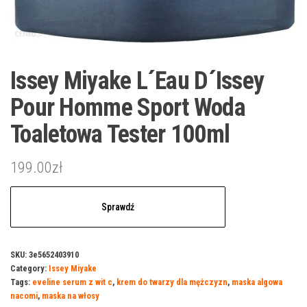
Issey Miyake L´Eau D´Issey
Pour Homme Sport Woda
Toaletowa Tester 100ml
199.00
zł
Sprawdź
SKU:
3e5652403910
Category:
Issey Miyake
Tags:
eveline serum z wit c
,
krem do twarzy dla mężczyzn
,
maska algowa
nacomi
,
maska na włosy