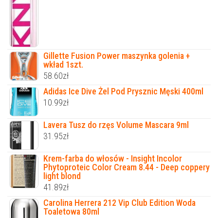
Gillette Fusion Power maszynka golenia +
wkład 1szt.
58.60
zł
Adidas Ice Dive Żel Pod Prysznic Męski 400ml
10.99
zł
Lavera Tusz do rzęs Volume Mascara 9ml
31.95
zł
Krem-farba do włosów - Insight Incolor
Phytoproteic Color Cream 8.44 - Deep coppery
light blond
41.89
zł
Carolina Herrera 212 Vip Club Edition Woda
Toaletowa 80ml