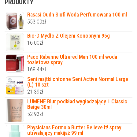
PRODUKTY
Rasasi Oudh Siufi Woda Perfumowana 100 ml
553.00
zł
Bio-D Mydło Z Olejem Konopnym 95g
16.00
zł
Paco Rabanne Ultrared Man 100 ml woda
toaletowa spray
168.44
zł
Seni majtki chłonne Seni Active Normal Large
(L) 10 szt
21.39
zł
LUMENE Blur podkład wygładzający 1 Classic
Beige 30ml
52.93
zł
Physicians Formula Butter Believe It! spray
utrwalający makijaż 99 ml