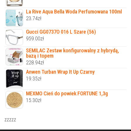
La Rive Aqua Bella Woda Perfumowana 100ml
23.74
zł
Gucci GG0737O 016 L Szare (56)
959.00
zł
SEMILAC Zestaw konfigurowalny z hybrydą,
bazą i topem
228.94
zł
Anwen Turban Wrap It Up Czarny
19.35
zł
MEXMO Cień do powiek FORTUNE 1,3g
15.30
zł
zzzzz