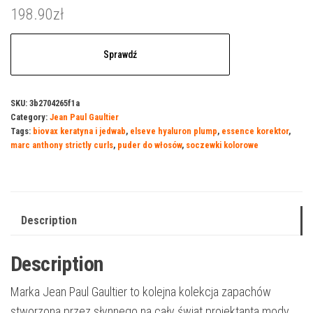
198.90
zł
Sprawdź
SKU:
3b2704265f1a
Category:
Jean Paul Gaultier
Tags:
biovax keratyna i jedwab
,
elseve hyaluron plump
,
essence korektor
,
marc anthony strictly curls
,
puder do włosów
,
soczewki kolorowe
Description
Description
Marka Jean Paul Gaultier to kolejna kolekcja zapachów
stworzona przez słynnego na cały świat projektanta mody.