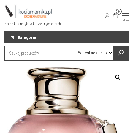
Przejdź
do
0
treści
Menu
Znane kosmetyki w korzystnych cenach
Kategorie