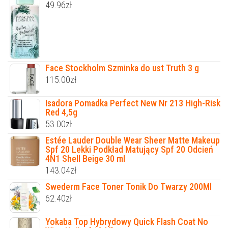
49.96
zł
Face Stockholm Szminka do ust Truth 3 g
115.00
zł
Isadora Pomadka Perfect New Nr 213 High-Risk
Red 4,5g
53.00
zł
Estée Lauder Double Wear Sheer Matte Makeup
Spf 20 Lekki Podkład Matujący Spf 20 Odcień
4N1 Shell Beige 30 ml
143.04
zł
Swederm Face Toner Tonik Do Twarzy 200Ml
62.40
zł
Yokaba Top Hybrydowy Quick Flash Coat No