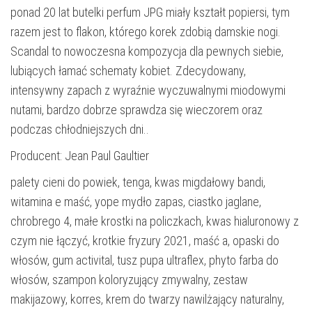
ponad 20 lat butelki perfum JPG miały kształt popiersi, tym
razem jest to flakon, którego korek zdobią damskie nogi.
Scandal to nowoczesna kompozycja dla pewnych siebie,
lubiących łamać schematy kobiet. Zdecydowany,
intensywny zapach z wyraźnie wyczuwalnymi miodowymi
nutami, bardzo dobrze sprawdza się wieczorem oraz
podczas chłodniejszych dni..
Producent: Jean Paul Gaultier
palety cieni do powiek, tenga, kwas migdałowy bandi,
witamina e maść, yope mydło zapas, ciastko jaglane,
chrobrego 4, małe krostki na policzkach, kwas hialuronowy z
czym nie łączyć, krotkie fryzury 2021, maść a, opaski do
włosów, gum activital, tusz pupa ultraflex, phyto farba do
włosów, szampon koloryzujący zmywalny, zestaw
makijazowy, korres, krem do twarzy nawilżający naturalny,