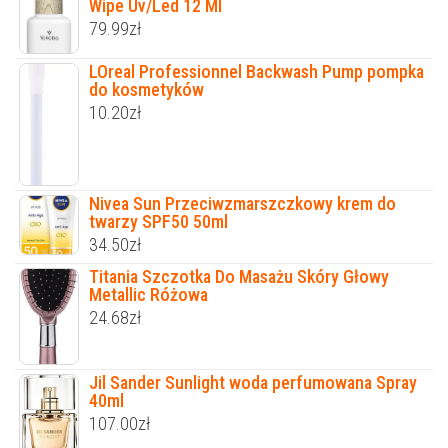
Wipe Uv/Led 12 Ml
79.99
zł
LOreal Professionnel Backwash Pump pompka
do kosmetyków
10.20
zł
Nivea Sun Przeciwzmarszczkowy krem do
twarzy SPF50 50ml
34.50
zł
Titania Szczotka Do Masażu Skóry Głowy
Metallic Różowa
24.68
zł
Jil Sander Sunlight woda perfumowana Spray
40ml
107.00
zł