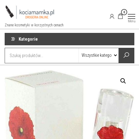
Przejdź
do
0
treści
Menu
Znane kosmetyki w korzystnych cenach
Kategorie