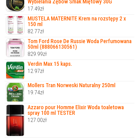
Wybielania Zębów Smak Miętowy 30G
17.49
zł
MUSTELA MATERNITE Krem na rozstępy 2 x
150 ml
82.77
zł
Tom Ford Rose De Russie Woda Perfumowana
50ml (888066130561)
829.99
zł
Verdin Max 15 kaps.
12.97
zł
Mollers Tran Norweski Naturalny 250ml
19.74
zł
Azzaro pour Homme Elixir Woda toaletowa
spray 100 ml TESTER
127.00
zł