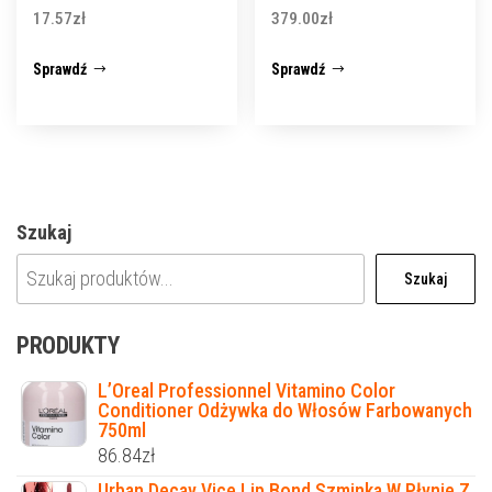
17.57
zł
379.00
zł
Sprawdź
Sprawdź
Szukaj
Szukaj
PRODUKTY
L’Oreal Professionnel Vitamino Color
Conditioner Odżywka do Włosów Farbowanych
750ml
86.84
zł
Urban Decay Vice Lip Bond Szminka W Płynie Z