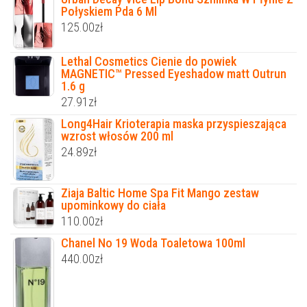
Połyskiem Pda 6 Ml
125.00
zł
Lethal Cosmetics Cienie do powiek
MAGNETIC™ Pressed Eyeshadow matt Outrun
1.6 g
27.91
zł
Long4Hair Krioterapia maska przyspieszająca
wzrost włosów 200 ml
24.89
zł
Ziaja Baltic Home Spa Fit Mango zestaw
upominkowy do ciała
110.00
zł
Chanel No 19 Woda Toaletowa 100ml
440.00
zł