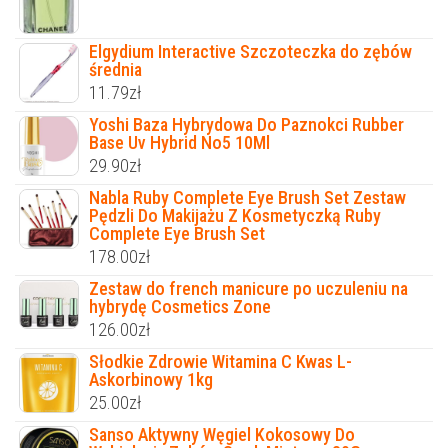
Elgydium Interactive Szczoteczka do zębów
średnia
11.79
zł
Yoshi Baza Hybrydowa Do Paznokci Rubber
Base Uv Hybrid No5 10Ml
29.90
zł
Nabla Ruby Complete Eye Brush Set Zestaw
Pędzli Do Makijażu Z Kosmetyczką Ruby
Complete Eye Brush Set
178.00
zł
Zestaw do french manicure po uczuleniu na
hybrydę Cosmetics Zone
126.00
zł
Słodkie Zdrowie Witamina C Kwas L-
Askorbinowy 1kg
25.00
zł
Sanso Aktywny Węgiel Kokosowy Do