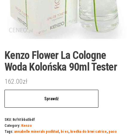
Kenzo Flower La Cologne
Woda Kolońska 90ml Tester
162.00
zł
Sprawdź
SKU:
8cf61bba5bdf
Category:
Kenzo
Tags:
annabelle minerals podkład
,
bi es
,
kredka do brwi catrice
,
paco