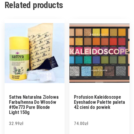
Related products
Sattva Naturalna Ziołowa
Profusion Kaleidoscope
Farba/henna Do Włosów
Eyeshadow Palette paleta
#f0e773 Pure Blonde
42 cieni do powiek
Light 150g
32.99
zł
74.00
zł