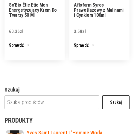
So’Bio Étic Etic Men
Aflofarm Syrop
Energetyzujący Krem Do
Prawoślazowy z Malinami
Twarzy 50 Ml
i Cynkiem 100ml
60.36
zł
3.58
zł
Sprawdź
Sprawdź
Szukaj
Szukaj
PRODUKTY
Yves Saint Laurent L'Homme Woda