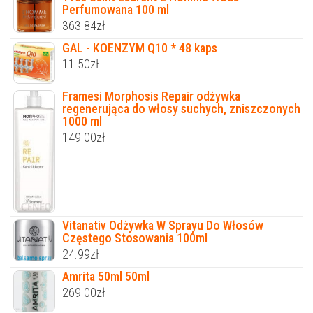
Perfumowana 100 ml
363.84
zł
GAL - KOENZYM Q10 * 48 kaps
11.50
zł
Framesi Morphosis Repair odżywka
regenerująca do włosy suchych, zniszczonych
1000 ml
149.00
zł
Vitanativ Odżywka W Sprayu Do Włosów
Częstego Stosowania 100ml
24.99
zł
Amrita 50ml 50ml
269.00
zł