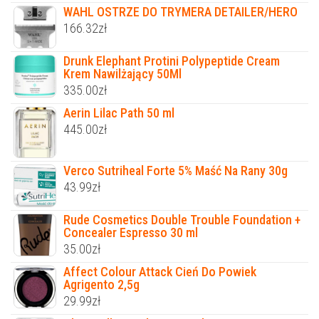
WAHL OSTRZE DO TRYMERA DETAILER/HERO
166.32
zł
Drunk Elephant Protini Polypeptide Cream
Krem Nawilżający 50Ml
335.00
zł
Aerin Lilac Path 50 ml
445.00
zł
Verco Sutriheal Forte 5% Maść Na Rany 30g
43.99
zł
Rude Cosmetics Double Trouble Foundation +
Concealer Espresso 30 ml
35.00
zł
Affect Colour Attack Cień Do Powiek
Agrigento 2,5g
29.99
zł