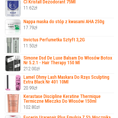
Cl Kristall Dezodorant 75Ml
11.62
zł
Nappa maska do stóp z kwasami AHA 250g
17.79
zł
Invictus Perfumetka Sztyft 3,2G
11.50
zł
Simone Dsd De Luxe Balsam Do Włosów Botox
Nr 5.2.1 - Hair Therapy 150 Ml
212.00
zł
Lamel Ohmy Lash Maskara Do Rzęs Sculpting
Extra Black Nr 401 10Ml
20.99
zł
Kerastase Discipline Keratine Thermique
Termiczne Mleczko Do Włosów 150ml
102.80
zł
Eucerin Urarepair Plus Emulsja Z 5% Mocznika