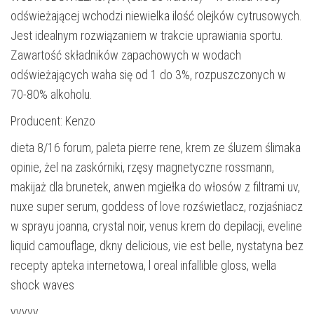
odświeżającej wchodzi niewielka ilość olejków cytrusowych.
Jest idealnym rozwiązaniem w trakcie uprawiania sportu.
Zawartość składników zapachowych w wodach
odświeżających waha się od 1 do 3%, rozpuszczonych w
70-80% alkoholu.
Producent: Kenzo
dieta 8/16 forum, paleta pierre rene, krem ze śluzem ślimaka
opinie, żel na zaskórniki, rzęsy magnetyczne rossmann,
makijaż dla brunetek, anwen mgiełka do włosów z filtrami uv,
nuxe super serum, goddess of love rozświetlacz, rozjaśniacz
w sprayu joanna, crystal noir, venus krem do depilacji, eveline
liquid camouflage, dkny delicious, vie est belle, nystatyna bez
recepty apteka internetowa, l oreal infallible gloss, wella
shock waves
yyyyy