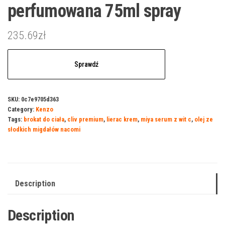
perfumowana 75ml spray
235.69
zł
Sprawdź
SKU:
0c7e9705d363
Category:
Kenzo
Tags:
brokat do ciała
,
cliv premium
,
lierac krem
,
miya serum z wit c
,
olej ze
słodkich migdałów nacomi
Description
Description